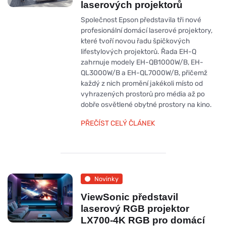
laserových projektorů
Společnost Epson představila tři nové
profesionální domácí laserové projektory,
které tvoří novou řadu špičkových
lifestylových projektorů. Řada EH-Q
zahrnuje modely EH-QB1000W/B, EH-
QL3000W/B a EH-QL7000W/B, přičemž
každý z nich promění jakékoli místo od
vyhrazených prostorů pro média až po
dobře osvětlené obytné prostory na kino.
PŘEČÍST CELÝ ČLÁNEK
Novinky
ViewSonic představil
laserový RGB projektor
LX700-4K RGB pro domácí