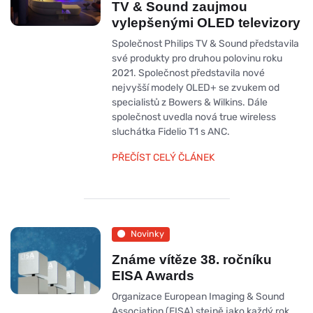
TV & Sound zaujmou
vylepšenými OLED televizory
Společnost Philips TV & Sound představila
své produkty pro druhou polovinu roku
2021. Společnost představila nové
nejvyšší modely OLED+ se zvukem od
specialistů z Bowers & Wilkins. Dále
společnost uvedla nová true wireless
sluchátka Fidelio T1 s ANC.
PŘEČÍST CELÝ ČLÁNEK
Novinky
Známe vítěze 38. ročníku
EISA Awards
Organizace European Imaging & Sound
Association (EISA) stejně jako každý rok