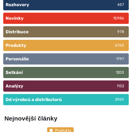
Rozhovory
457
Novinky
15986
Distribuce
978
Produkty
6763
Personálie
1797
Setkání
1203
Analýzy
1132
Od výrobců a distributorů
2959
Nejnovější články
Produkty