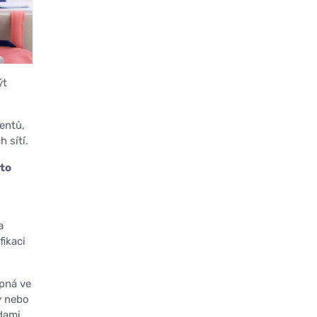
ýt
entů,
 sítí.
mto
a
fikaci
upná ve
y nebo
dami.