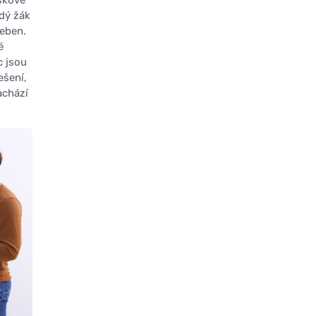
dý žák
čeben.
é
c jsou
ešení,
achází