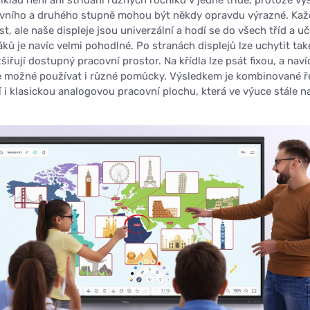
prvního a druhého stupně mohou být někdy opravdu výrazné. Kaž
ůst, ale naše displeje jsou univerzální a hodí se do všech tříd a u
ků je navíc velmi pohodlné. Po stranách displejů lze uchytit tak
zšiřují dostupný pracovní prostor. Na křídla lze psát fixou, a naví
e možné používat i různé pomůcky. Výsledkem je kombinované ř
ní i klasickou analogovou pracovní plochu, která ve výuce stále n