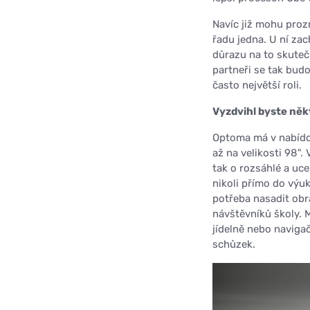
Navíc již mohu proz
řadu jedna. U ní za
důrazu na to skuteč
partneři se tak bud
často největší roli.
Vyzdvihl byste něk
Optoma má v nabídce 
až na velikosti 98".
tak o rozsáhlé a uce
nikoli přímo do výuk
potřeba nasadit obr
návštěvníků školy. 
jídelně nebo naviga
schůzek.