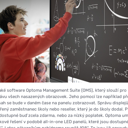
také software Optoma Management Suite (OMS), který slouží pro 
ávu všech nasazených obrazovek. Jeho pomocí lze například p
sah se bude v daném čase na panelu zobrazovat. Správu displej
řený zaměstnanec školy nebo reseller, který je do školy dodal. P
í dostupné buď zcela zdarma, nebo za nízký poplatek. Optoma um
kové řešení v podobě all-in-one LED panelů, které jsou dostupn