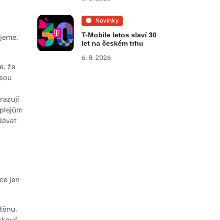
Novinky
T-Mobile letos slaví 30
ujeme.
let na českém trhu
6. 8. 2026
e, že
jsou
razují
splejům
dávat
ce jen
těnu.
ýškové