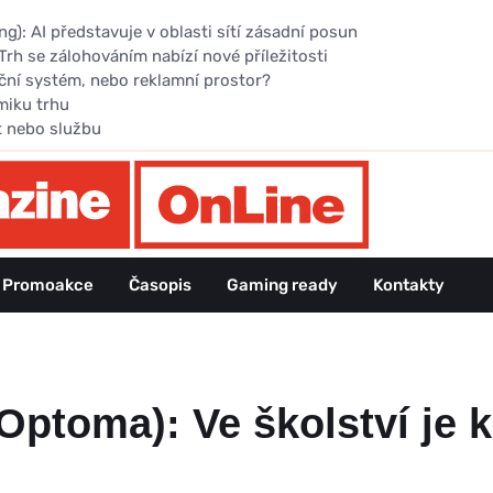
): AI představuje v oblasti sítí zásadní posun
Trh se zálohováním nabízí nové příležitosti
ční systém, nebo reklamní prostor?
miku trhu
t nebo službu
Promoakce
Časopis
Gaming ready
Kontakty
toma): Ve školství je k