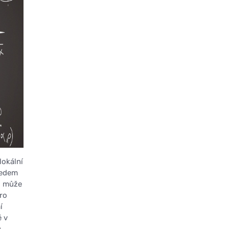
lokální
ředem
ů může
ro
í
é v