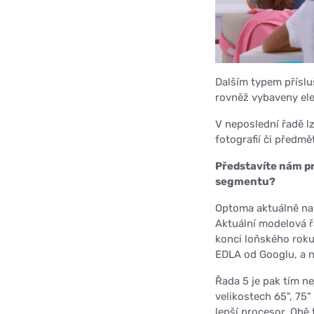
Dalším typem přísluš
rovněž vybaveny ele
V neposlední řadě l
fotografií či předm
Představíte nám pr
segmentu?
Optoma aktuálně nabí
Aktuální modelová ř
konci loňského roku,
EDLA od Googlu, a na
Řada 5 je pak tím n
velikostech 65", 75
lepší procesor. Obě