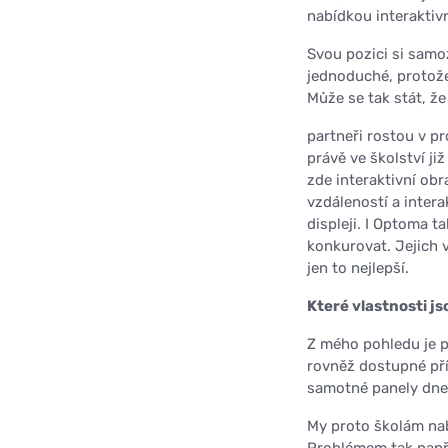
nabídkou interaktiv
Svou pozici si samoz
jednoduché, protože
Může se tak stát, že
partneři rostou v pr
právě ve školství ji
zde interaktivní obr
vzdáleností a inter
displeji. I Optoma t
konkurovat. Jejich 
jen to nejlepší.
Které vlastnosti js
Z mého pohledu je p
rovněž dostupné pří
samotné panely dne
My proto školám nab
Problémem tak napří