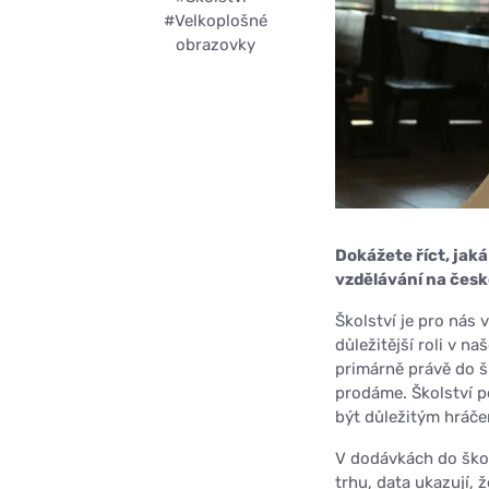
#Velkoplošné
obrazovky
Dokážete říct, jak
vzdělávání na čes
Školství je pro nás 
důležitější roli v n
primárně právě do šk
prodáme. Školství p
být důležitým hráč
V dodávkách do škol
trhu, data ukazují, 