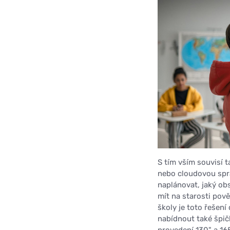
S tím vším souvisí 
nebo cloudovou spr
naplánovat, jaký ob
mít na starosti pově
školy je toto řešen
nabídnout také špič