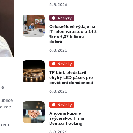
6. 8. 2026
Analýzy
Celosvětové výdaje na
IT letos vzrostou o 14,2
% na 6,37 bilionu
dolarů
6. 8. 2026
Novinky
TP-Link představil
chytrý LED pásek pro
osvětlení domácnosti
le
6. 8. 2026
publice
Novinky
me zde
Aricoma kupuje
švýcarskou firmu
Dentsu Tracking
mském
6. 8. 2026