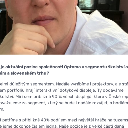
á je aktuální pozice společnosti Optoma v segmentu školství a
kém a slovenském trhu?
velmi důležitým segmentem. Nadále vyrábíme i projektory, ale stá
ašem portfoliu hrají interaktivní dotykové displeje. Ty dodáváme
olství. Míří sem přibližně 90 % všech displejů, které v České re
ovažujeme za segment, který se bude i nadále rozvíjet, a hodlá
em.
 patříme s přibližně 40% podílem mezi největší hráče na tuze
že jsme dokonce číslem jedna. Naše pozice je z velké části daná