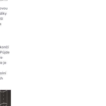
lovou
díky
ši
a
 končí
 Půjde
le
e je
olní
ch