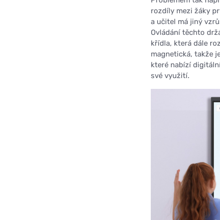
rozdíly mezi žáky 
a učitel má jiný vzr
Ovládání těchto držá
křídla, která dále ro
magnetická, takže j
které nabízí digitál
své využití.