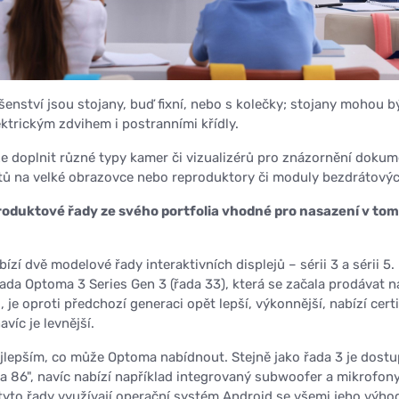
enství jsou stojany, buď fixní, nebo s kolečky; stojany mohou b
ktrickým zdvihem i postranními křídly.
ze doplnit různé typy kamer či vizualizérů pro znázornění dokum
ětů na velké obrazovce nebo reproduktory či moduly bezdrátových
oduktové řady ze svého portfolia vhodné pro nasazení v to
zí dvě modelové řady interaktivních displejů – sérii 3 a sérii 5.
ada Optoma 3 Series Gen 3 (řada 33), která se začala prodávat n
 je oproti předchozí generaci opět lepší, výkonnější, nabízí certi
víc je levnější.
ejlepším, co může Optoma nabídnout. Stejně jako řada 3 je dost
" a 86", navíc nabízí například integrovaný subwoofer a mikrofon
 tyto řady využívají operační systém Android se všemi jeho výho