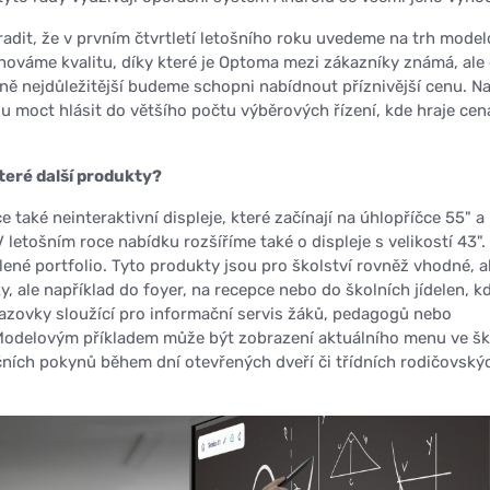
radit, že v prvním čtvrtletí letošního roku uvedeme na trh mode
chováme kvalitu, díky které je Optoma mezi zákazníky známá, ale 
ně nejdůležitější budeme schopni nabídnout příznivější cenu. Na
ou moct hlásit do většího počtu výběrových řízení, kde hraje cen
teré další produkty?
také neinteraktivní displeje, které začínají na úhlopříčce 55" a
 V letošním roce nabídku rozšíříme také o displeje s velikostí 43".
lené portfolio. Tyto produkty jsou pro školství rovněž vhodné, a
y, ale například do foyer, na recepce nebo do školních jídelen, kd
azovky sloužící pro informační servis žáků, pedagogů nebo
Modelovým příkladem může být zobrazení aktuálního menu ve šk
čních pokynů během dní otevřených dveří či třídních rodičovský