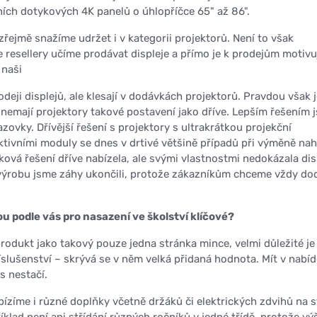
ních dotykových 4K panelů o úhlopříčce 65" až 86".
řejmě snažíme udržet i v kategorii projektorů. Není to však
 resellery učíme prodávat displeje a přímo je k prodejům motiv
 naši
odeji displejů, ale klesají v dodávkách projektorů. Pravdou však j
ž nemají projektory takové postavení jako dříve. Lepším řešením 
azovky. Dřívější řešení s projektory s ultrakrátkou projekční
aktivními moduly se dnes v drtivé většině případů při výměně nah
aková řešení dříve nabízela, ale svými vlastnostmi nedokázala di
výrobu jsme záhy ukončili, protože zákazníkům chceme vždy do
ou podle vás pro nasazení ve školství klíčové?
rodukt jako takový pouze jedna stránka mince, velmi důležité je
slušenství – skrývá se v něm velká přidaná hodnota. Mít v nabíd
s nestačí.
ízíme i různé doplňky včetně držáků či elektrických zdvihů na s
klad není ani střídání různých ročníků v jedné třídě, protože v