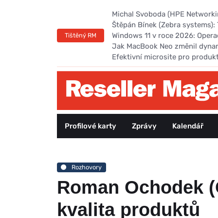
Michal Svoboda (HPE Networking
Štěpán Bínek (Zebra systems): 
Windows 11 v roce 2026: Opera
Tištěný RM
Jak MacBook Neo změnil dyna
Efektivní microsite pro produk
Profilové karty
Zprávy
Kalendář
Rozhovory
Roman Ochodek (Op
kvalita produktů