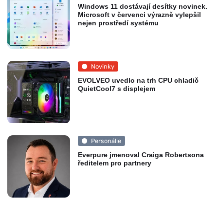
Windows 11 dostávají desítky novinek.
Microsoft v červenci výrazně vylepšil
nejen prostředí systému
Novinky
EVOLVEO uvedlo na trh CPU chladič
QuietCool7 s displejem
Personálie
Everpure jmenoval Craiga Robertsona
ředitelem pro partnery