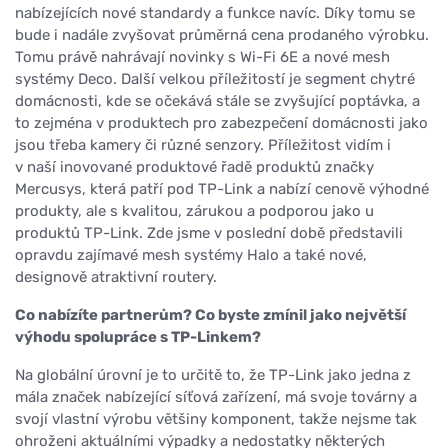
nabízejících nové standardy a funkce navíc. Díky tomu se
bude i nadále zvyšovat průměrná cena prodaného výrobku.
Tomu právě nahrávají novinky s Wi-Fi 6E a nové mesh
systémy Deco. Další velkou příležitostí je segment chytré
domácnosti, kde se očekává stále se zvyšující poptávka, a
to zejména v produktech pro zabezpečení domácnosti jako
jsou třeba kamery či různé senzory. Příležitost vidím i
v naší inovované produktové řadě produktů značky
Mercusys, která patří pod TP-Link a nabízí cenově výhodné
produkty, ale s kvalitou, zárukou a podporou jako u
produktů TP-Link. Zde jsme v poslední době představili
opravdu zajímavé mesh systémy Halo a také nové,
designově atraktivní routery.
Co nabízíte partnerům? Co byste zmínil jako největší
výhodu spolupráce s TP-Linkem?
Na globální úrovní je to určitě to, že TP-Link jako jedna z
mála značek nabízející síťová zařízení, má svoje továrny a
svojí vlastní výrobu většiny komponent, takže nejsme tak
ohroženi aktuálními výpadky a nedostatky některých