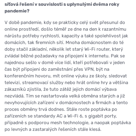
síťová řešení v souvislosti s uplynulými dvěma roky
pandemie?
V době pandemie, kdy se prakticky celý svět přesunul do
online prostředí, došlo téměř ze dne na den k razantnímu
nárůstu potřeby rychlosti, kapacity a také spolehlivost jak
domácích, tak firemních sítí. Mnoha domácnostem do té
doby stačil základní, několik let starý Wi-Fi router, který
zvládal běžné požadavky na připojení k internetu. Pak se
najednou sešlo v domě více lidí, kteří potřebovali v jeden
čas být připojeni do zaměstnání přes VPN, být na
konferenčním hovoru, mít online výuku ze školy, sledovat
televizi, streamovací služby nebo hrát online hry a většina
zákazníků zjistila, že tuto zátěž jejich domácí výbava
nezvládá. Tím se nastartovala velká obměna starých a již
nevyhovujících zařízení v domácnostech a firmách a tento
proces obměny trvá dodnes. Stále roste poptávka po
zařízeních se standardy AC a Wi-Fi 6, s gigabit porty,
případně s podporou mesh technologie, a naopak poptávka
po levných a zastaralých řešeních stále klesá.