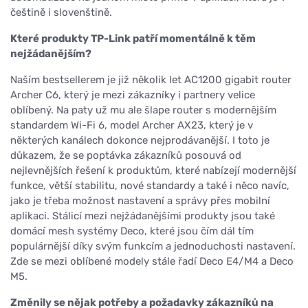
češtině i slovenštině.
Které produkty TP-Link patří momentálně k těm
nejžádanějším?
Naším bestsellerem je již několik let AC1200 gigabit router
Archer C6, který je mezi zákazníky i partnery velice
oblíbený. Na paty už mu ale šlape router s modernějším
standardem Wi-Fi 6, model Archer AX23, který je v
některých kanálech dokonce nejprodávanější. I toto je
důkazem, že se poptávka zákazníků posouvá od
nejlevnějších řešení k produktům, které nabízejí modernější
funkce, větší stabilitu, nové standardy a také i něco navíc,
jako je třeba možnost nastavení a správy přes mobilní
aplikaci. Stálicí mezi nejžádanějšími produkty jsou také
domácí mesh systémy Deco, které jsou čím dál tím
populárnější díky svým funkcím a jednoduchosti nastavení.
Zde se mezi oblíbené modely stále řadí Deco E4/M4 a Deco
M5.
Změnily se nějak potřeby a požadavky zákazníků na