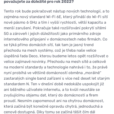
považujete za důležité pro rok 2022?
Tento rok bude pokračovat nástup nových technologií, a to
zejména nový standard Wi-Fi 6E, který přináší do Wi-Fi sítí
nové pásmo 6 GHz a tím i vyšší rychlosti, větší kapacitu a
menší zarušení. Pokračuje také rozšiřování pokrytí sítěmi
5G a zároveň i jejich důležitosti jako primárního zdroje
internetového připojení v domácnostech nebo firmách. Co
se týká přímo domácích sítí, tak tam je jasný trend
přechodu na mesh systémy, což je třeba naše velice
úspěšná řada Deco, kterou budeme letos opět rozšiřovat o
velice zajímavé novinky. Přechodu na mesh sítě a celkově
na moderní standardy a technologie nahrává i to, že právě
nyní probíhá ve většině domácností obměna „morálně“
zastaralých single band zařízení s více než deset let starým
standardem N. Ten v dnešní době nedokáže uspokojit již
ani běžného uživatele internetu, a to kvůli neustále se
zvyšujícímu objemu dat, který do domácností a firem
proudí. Nesmím zapomenout ani na chytrou domácnost,
která začíná být konečně opravdu chytrá, jednoduchá a
cenově dostupná. Díky tomu se začíná těšit čím dál