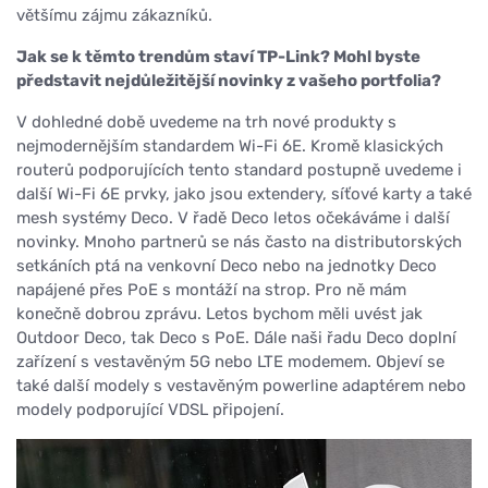
většímu zájmu zákazníků.
Jak se k těmto trendům staví TP-Link? Mohl byste
představit nejdůležitější novinky z vašeho portfolia?
V dohledné době uvedeme na trh nové produkty s
nejmodernějším standardem Wi-Fi 6E. Kromě klasických
routerů podporujících tento standard postupně uvedeme i
další Wi-Fi 6E prvky, jako jsou extendery, síťové karty a také
mesh systémy Deco. V řadě Deco letos očekáváme i další
novinky. Mnoho partnerů se nás často na distributorských
setkáních ptá na venkovní Deco nebo na jednotky Deco
napájené přes PoE s montáží na strop. Pro ně mám
konečně dobrou zprávu. Letos bychom měli uvést jak
Outdoor Deco, tak Deco s PoE. Dále naši řadu Deco doplní
zařízení s vestavěným 5G nebo LTE modemem. Objeví se
také další modely s vestavěným powerline adaptérem nebo
modely podporující VDSL připojení.