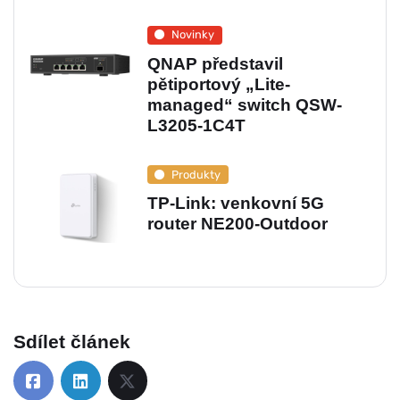
Novinky
QNAP představil
pětiportový „Lite-
managed“ switch QSW-
L3205-1C4T
Produkty
TP-Link: venkovní 5G
router NE200‑Outdoor
Sdílet článek