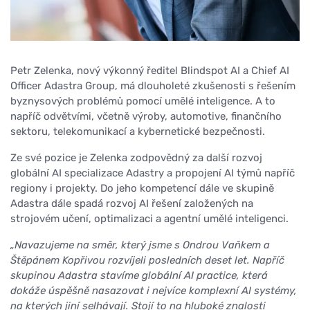
Petr Zelenka, nový výkonný ředitel Blindspot AI a Chief AI
Officer Adastra Group, má dlouholeté zkušenosti s řešením
byznysových problémů pomocí umělé inteligence. A to
napříč odvětvími, včetně výroby, automotive, finančního
sektoru, telekomunikací a kybernetické bezpečnosti.
Ze své pozice je Zelenka zodpovědný za další rozvoj
globální AI specializace Adastry a propojení AI týmů napříč
regiony i projekty. Do jeho kompetencí dále ve skupině
Adastra dále spadá rozvoj AI řešení založených na
strojovém učení, optimalizaci a agentní umělé inteligenci.
„Navazujeme na směr, který jsme s Ondrou Vaňkem a
Štěpánem Kopřivou rozvíjeli posledních deset let. Napříč
skupinou Adastra stavíme globální AI practice, která
dokáže úspěšně nasazovat i nejvíce komplexní AI systémy,
na kterých jiní selhávají. Stojí to na hluboké znalosti