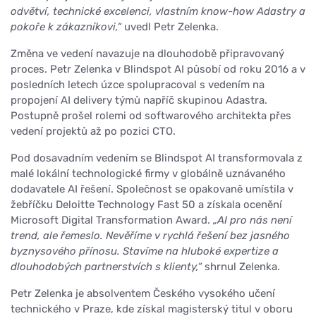
odvětví, technické excelenci, vlastním know-how Adastry a
pokoře k zákazníkovi,“
uvedl Petr Zelenka.
Změna ve vedení navazuje na dlouhodobě připravovaný
proces. Petr Zelenka v Blindspot AI působí od roku 2016 a v
posledních letech úzce spolupracoval s vedením na
propojení AI delivery týmů napříč skupinou Adastra.
Postupně prošel rolemi od softwarového architekta přes
vedení projektů až po pozici CTO.
Pod dosavadním vedením se Blindspot AI transformovala z
malé lokální technologické firmy v globálně uznávaného
dodavatele AI řešení. Společnost se opakovaně umístila v
žebříčku Deloitte Technology Fast 50 a získala ocenění
Microsoft Digital Transformation Award.
„AI pro nás není
trend, ale řemeslo. Nevěříme v rychlá řešení bez jasného
byznysového přínosu. Stavíme na hluboké expertize a
dlouhodobých partnerstvích s klienty,“
shrnul Zelenka.
Petr Zelenka je absolventem Českého vysokého učení
technického v Praze, kde získal magisterský titul v oboru