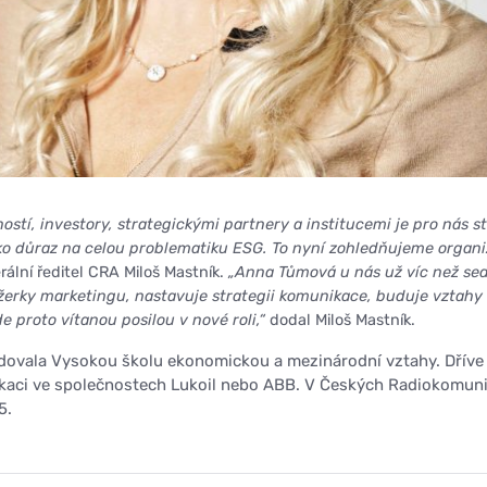
ostí, investory, strategickými partnery a institucemi je pro nás st
jako důraz na celou problematiku ESG. To nyní zohledňujeme organ
ální ředitel CRA Miloš Mastník.
„Anna Tůmová u nás už víc než se
žerky marketingu, nastavuje strategii komunikace, buduje vztahy 
e proto vítanou posilou v nové roli,“
dodal Miloš Mastník.
ovala Vysokou školu ekonomickou a mezinárodní vztahy. Dříve
kaci ve společnostech Lukoil nebo ABB. V Českých Radiokomun
5.