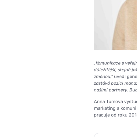
„Komunikace s veřejn
důležitější, stejně 
změnou,“
uvedl gener
zastává pozici mana
našimi partnery. Bud
Anna Tůmová vystud
marketing a komuni
pracuje od roku 201