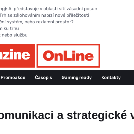
): AI představuje v oblasti sítí zásadní posun
Trh se zálohováním nabízí nové příležitosti
ční systém, nebo reklamní prostor?
miku trhu
t nebo službu
Promoakce
Časopis
Gaming ready
Kontakty
munikaci a strategické 