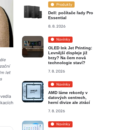
Produkty
Dell: počítače řady Pro
Essential
8. 8. 2026
Novinky
OLED Ink Jet Printing:
Levnější displeje již
brzy? Na čem nová
ále
technologie staví?
izační
7. 8. 2026
dm let
s
Novinky
AMD láme rekordy v
 vedla
datových centrech,
ikacích
herní divize ale ztrácí
7. 8. 2026
Novinky