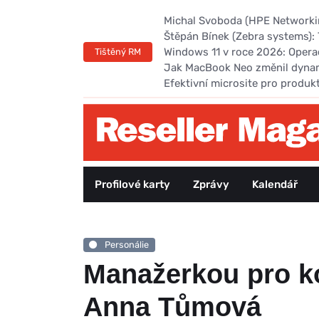
Michal Svoboda (HPE Networking
Štěpán Bínek (Zebra systems): 
Windows 11 v roce 2026: Opera
Tištěný RM
Jak MacBook Neo změnil dyna
Efektivní microsite pro produk
Profilové karty
Zprávy
Kalendář
Personálie
Manažerkou pro ko
Anna Tůmová