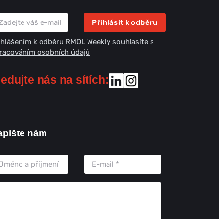
Přihlásit k odběru
ihlášením k odběru RMOL Weekly souhlasíte s
racováním osobních údajů
ledujte nás na sítích:
apište nám