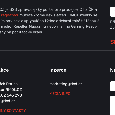
Z je B2B zpravodajský portál pro prodejce ICT z ČR a
 registraci
můžete kromě newsletteru RMOL Weekly se
ím novinek z uplynulého týdne odebírat také tištěnou či
Př
lní edici Reseller Magazinu nebo mailing Gaming Ready
Zp
ný na počítačové hraní.
S
akce
Inzerce
N
šek Doupal
marketing@dcd.cz
tor RMOL.CZ
MEDIA INFO
602 543 290
l@dcd.cz
NY KONTAKTY