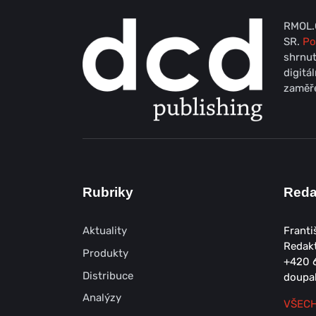
RMOL.C
SR.
Po
shrnut
digitá
zaměře
Rubriky
Red
Aktuality
Franti
Redak
Produkty
+420 
Distribuce
doupa
Analýzy
VŠECH