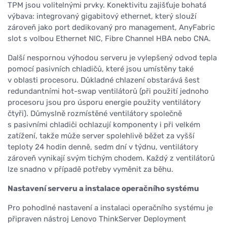
TPM jsou volitelnými prvky. Konektivitu zajišťuje bohatá
výbava: integrovaný gigabitový ethernet, který slouží
zároveň jako port dedikovaný pro management, AnyFabric
slot s volbou Ethernet NIC, Fibre Channel HBA nebo CNA.
Další nespornou výhodou serveru je vylepšený odvod tepla
pomocí pasivních chladičů, které jsou umístěny také
v oblasti procesoru. Důkladné chlazení obstarává šest
redundantními hot-swap ventilátorů (při použití jednoho
procesoru jsou pro úsporu energie použity ventilátory
čtyři). Důmyslně rozmístěné ventilátory společně
s pasivními chladiči ochlazují komponenty i při velkém
zatížení, takže může server spolehlivě běžet za vyšší
teploty 24 hodin denně, sedm dní v týdnu, ventilátory
zároveň vynikají svým tichým chodem. Každý z ventilátorů
lze snadno v případě potřeby vyměnit za běhu.
Nastavení serveru a instalace operačního systému
Pro pohodlné nastavení a instalaci operačního systému je
připraven nástroj Lenovo ThinkServer Deployment