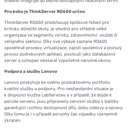
snadno integruje do běžně dostupných rackových skříní.
Pro koho je ThinkServer RD650 určen
ThinkServer RD650 představuje špičkové řešení pro
kriticky důležité úkoly, je vhodný pro středně velké
organizace ze segmentu výroby, zdravotnictví, služeb či
veřejného sektoru. Díky své výbavě zastane RD650
spolehlivě procesy virtualizace, zajistí spolehlivý a plynulý
provoz podnikových aplikací, poslouží jako databázový
server a schopen obstarat výpočetně náročné úkony.
Podpora a služby Lenovo
Lenovo poskytuje ke svému produktovému portfoliu
kvalitní služby a podporu. Pro nestandardní situace je
k dispozici služba LabServices a v případě, že dojde k
poruše serveru, jsou připraveny servisní služby s balíčky
garantující rychlou dostupnost dílů, dobu odezvy a opravy.
Díky tomu je i v případě poruchy čas výpadku významně
zkrácen.