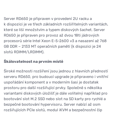
Server RD650 je připraven v provedení 2U racku a
k dispozici je ve třech základních rozšiřitelných variantách,
které se liší množstvím a typem diskových šachet. Server
RD650 je připraven pro provoz až dvou 18ti jádrových
procesorů série Intel Xeon E-5-2600 v3 a nasazení až 768
GB DDR – 2133 MT operačních pamětí (k dispozici je 24
slotů RDIMM/LRDIMM).
Škálovatelnost na prvním místě
Široké možnosti rozšíření jsou jednou z hlavních předností
serveru RD650, pro budoucí upgrade je připraveno i vnitřní
uspořádání komponent a v moderním šasi je dostatek
prostoru pro další rozšiřující prvky. Společně s několika
variantami diskových úložišť je dále volitelný například pro
bootování slot M.2 SSD nebo slot na SD karty pro rychlé a
bezpečné bootování hypervisoru. Server nabízí až osm
rozšiřujících PCIe slotů, modul iKVM a bezpečnostní čip