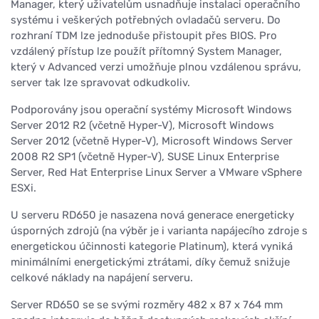
Manager, který uživatelům usnadňuje instalaci operačního
systému i veškerých potřebných ovladačů serveru. Do
rozhraní TDM lze jednoduše přistoupit přes BIOS. Pro
vzdálený přístup lze použít přítomný System Manager,
který v Advanced verzi umožňuje plnou vzdálenou správu,
server tak lze spravovat odkudkoliv.
Podporovány jsou operační systémy Microsoft Windows
Server 2012 R2 (včetně Hyper-V), Microsoft Windows
Server 2012 (včetně Hyper-V), Microsoft Windows Server
2008 R2 SP1 (včetně Hyper-V), SUSE Linux Enterprise
Server, Red Hat Enterprise Linux Server a VMware vSphere
ESXi.
U serveru RD650 je nasazena nová generace energeticky
úsporných zdrojů (na výběr je i varianta napájecího zdroje s
energetickou účinnosti kategorie Platinum), která vyniká
minimálními energetickými ztrátami, díky čemuž snižuje
celkové náklady na napájení serveru.
Server RD650 se se svými rozměry 482 x 87 x 764 mm