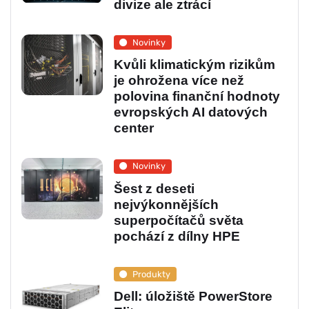
divize ale ztrácí
Novinky
Kvůli klimatickým rizikům
je ohrožena více než
polovina finanční hodnoty
evropských AI datových
center
Novinky
Šest z deseti
nejvýkonnějších
superpočítačů světa
pochází z dílny HPE
Produkty
Dell: úložiště PowerStore