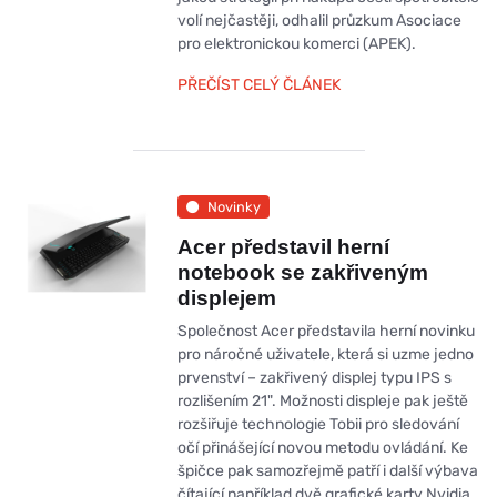
volí nejčastěji, odhalil průzkum Asociace
pro elektronickou komerci (APEK).
PŘEČÍST CELÝ ČLÁNEK
Novinky
Acer představil herní
notebook se zakřiveným
displejem
Společnost Acer představila herní novinku
pro náročné uživatele, která si uzme jedno
prvenství – zakřivený displej typu IPS s
rozlišením 21". Možnosti displeje pak ještě
rozšiřuje technologie Tobii pro sledování
očí přinášející novou metodu ovládání. Ke
špičce pak samozřejmě patří i další výbava
čítající například dvě grafické karty Nvidia