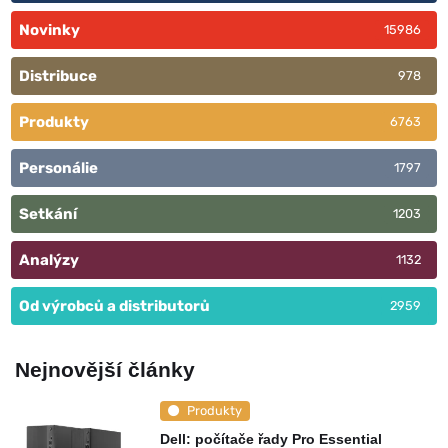
Novinky
15986
Distribuce
978
Produkty
6763
Personálie
1797
Setkání
1203
Analýzy
1132
Od výrobců a distributorů
2959
Nejnovější články
Produkty
Dell: počítače řady Pro Essential