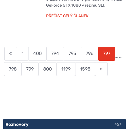
GeForce GTX 1080 v režimu SLI.
PŘEČÍST CELÝ ČLÁNEK
…
…
«
1
400
794
795
796
797
…
…
798
799
800
1199
1598
»
Rozhovory
457