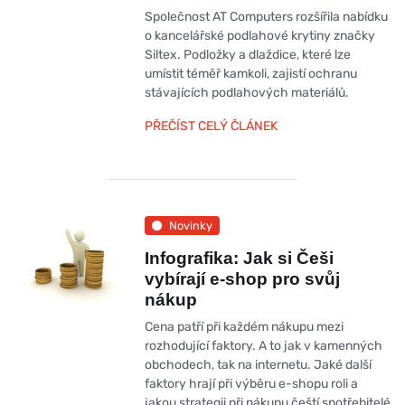
Společnost AT Computers rozšířila nabídku
o kancelářské podlahové krytiny značky
Siltex. Podložky a dlaždice, které lze
umístit téměř kamkoli, zajistí ochranu
stávajících podlahových materiálů.
PŘEČÍST CELÝ ČLÁNEK
Novinky
Infografika: Jak si Češi
vybírají e-shop pro svůj
nákup
Cena patří při každém nákupu mezi
rozhodující faktory. A to jak v kamenných
obchodech, tak na internetu. Jaké další
faktory hrají při výběru e-shopu roli a
jakou strategii při nákupu čeští spotřebitelé