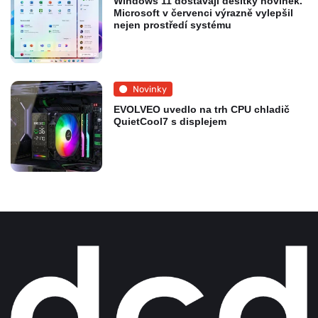
Windows 11 dostávají desítky novinek.
Microsoft v červenci výrazně vylepšil
nejen prostředí systému
Novinky
EVOLVEO uvedlo na trh CPU chladič
QuietCool7 s displejem