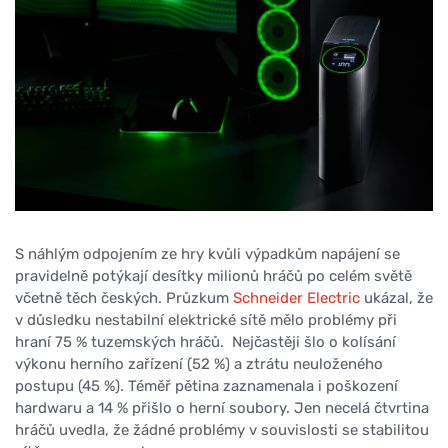
S náhlým odpojením ze hry kvůli výpadkům napájení se
pravidelně potýkají desítky milionů hráčů po celém světě
včetně těch českých. Průzkum
Schneider Electric
ukázal, že
v důsledku nestabilní elektrické sítě mělo problémy při
hraní 75 % tuzemských hráčů. Nejčastěji šlo o kolísání
výkonu herního zařízení (52 %) a ztrátu neuloženého
postupu (45 %). Téměř pětina zaznamenala i poškození
hardwaru a 14 % přišlo o herní soubory. Jen necelá čtvrtina
hráčů uvedla, že žádné problémy v souvislosti se stabilitou