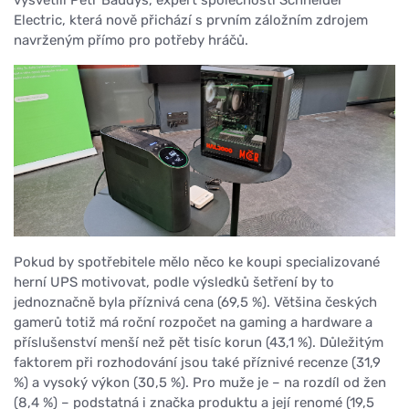
vysvětlil Petr Baudyš, expert společnosti Schneider
Electric, která nově přichází s prvním záložním zdrojem
navrženým přímo pro potřeby hráčů.
Pokud by spotřebitele mělo něco ke koupi specializované
herní UPS motivovat, podle výsledků šetření by to
jednoznačně byla příznivá cena (69,5 %). Většina českých
gamerů totiž má roční rozpočet na gaming a hardware a
příslušenství menší než pět tisíc korun (43,1 %). Důležitým
faktorem při rozhodování jsou také příznivé recenze (31,9
%) a vysoký výkon (30,5 %). Pro muže je – na rozdíl od žen
(8,4 %) – podstatná i značka produktu a její renomé (19,5