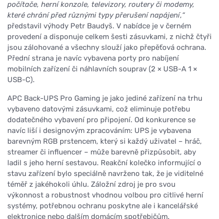
počítače, herní konzole, televizory, routery či modemy,
které chrání před různými typy přerušení napájení
,
“
představil výhody Petr Baudyš. V nabídce je v černém
provedení a disponuje celkem šesti zásuvkami, z nichž čtyři
jsou zálohované a všechny slouží jako přepěťová ochrana.
Přední strana je navíc vybavena porty pro nabíjení
mobilních zařízení či náhlavních souprav (2 × USB-A 1 ×
USB-C).
APC Back-UPS Pro Gaming je jako jediné zařízení na trhu
vybaveno datovými zásuvkami, což eliminuje potřebu
dodatečného vybavení pro připojení. Od konkurence se
navíc liší i designovým zpracováním: UPS je vybavena
barevným RGB prstencem, který si každý uživatel – hráč,
streamer či influencer – může barevně přizpůsobit, aby
ladil s jeho herní sestavou. Reakční kolečko informující o
stavu zařízení bylo speciálně navrženo tak, že je viditelné
téměř z jakéhokoli úhlu. Záložní zdroj je pro svou
výkonnost a robustnost vhodnou volbou pro citlivé herní
systémy, potřebnou ochranu poskytne ale i kancelářské
elektronice nebo dalším domácím spotřebičům.