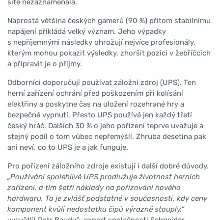
sítě nezaznamenala.
Naprostá většina českých gamerů (90 %) přitom stabilnímu
napájení přikládá velký význam. Jeho výpadky
s nepříjemnými následky ohrožují nejvíce profesionály,
kterým mohou pokazit výsledky, zhoršit pozici v žebříčcích
a připravit je o příjmy.
Odborníci doporučují používat záložní zdroj (UPS). Ten
herní zařízení ochrání před poškozením při kolísání
elektřiny a poskytne čas na uložení rozehrané hry a
bezpečné vypnutí. Přesto UPS používá jen každý třetí
český hráč. Dalších 30 % o jeho pořízení teprve uvažuje a
stejný podíl o tom vůbec nepřemýšlí. Zhruba desetina pak
ani neví, co to UPS je a jak funguje.
Pro pořízení záložního zdroje existují i další dobré důvody.
„Používání spolehlivé UPS prodlužuje životnost herních
zařízení, a tím šetří náklady na pořizování nového
hardwaru. To je zvlášť podstatné v současnosti, kdy ceny
komponent kvůli nedostatku čipů výrazně stouply,“