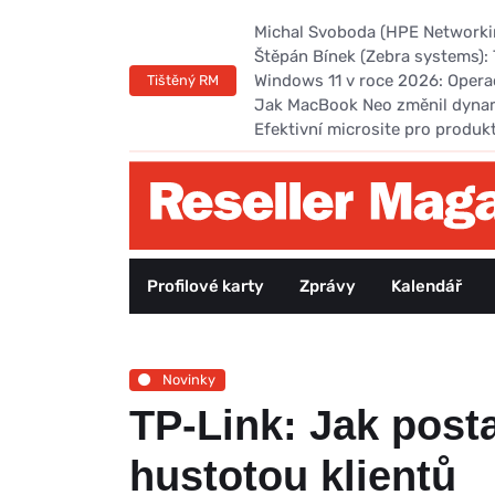
Michal Svoboda (HPE Networking
Štěpán Bínek (Zebra systems): 
Windows 11 v roce 2026: Opera
Tištěný RM
Jak MacBook Neo změnil dyna
Efektivní microsite pro produk
Profilové karty
Zprávy
Kalendář
Novinky
TP-Link: Jak posta
hustotou klientů