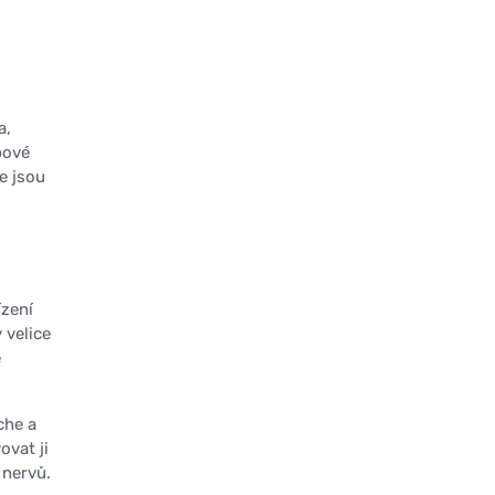
a,
pové
e jsou
ízení
 velice
ě
che a
ovat ji
 nervů.