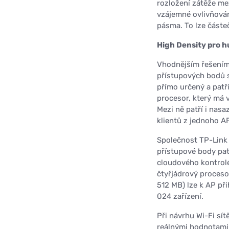
rozložení zátěže me
vzájemné ovlivňován
pásma. To lze částe
High Density pro h
Vhodnějším řešením 
přístupových bodů s
přímo určený a patř
procesor, který má
Mezi ně patří i nasa
klientů z jednoho A
Společnost TP-Link 
přístupové body pat
cloudového kontrolé
čtyřjádrový proceso
512 MB) lze k AP při
024 zařízení.
Při návrhu Wi-Fi sí
reálnými hodnotami