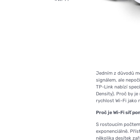
Jedním z důvodů mohl
signálem, ale nepoč
TP-Link nabízí spec
Density). Proč by je
rychlost Wi-Fi jako 
Proč je Wi-Fi síť p
S rostoucím počtem k
exponenciálně. Přís
několika desítek z