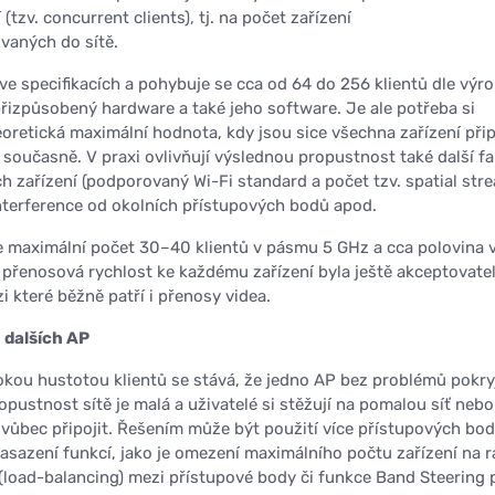
(tzv. concurrent clients), tj. na počet zařízení
vaných do sítě.
ve specifikacích a pohybuje se cca od 64 do 256 klientů dle výr
přizpůsobený hardware a také jeho software. Je ale potřeba si
eoretická maximální hodnota, kdy jsou sice všechna zařízení při
 současně. V praxi ovlivňují výslednou propustnost také další fa
h zařízení (podporovaný Wi-Fi standard a počet tzv. spatial str
nterference od okolních přístupových bodů apod.
 maximální počet 30–40 klientů v pásmu 5 GHz a cca polovina 
přenosová rychlost ke každému zařízení byla ještě akceptovate
i které běžně patří i přenosy videa.
 dalších AP
okou hustotou klientů se stává, že jedno AP bez problémů pokry
opustnost sítě je malá a uživatelé si stěžují na pomalou síť nebo
 vůbec připojit. Řešením může být použití více přístupových bod
asazení funkcí, jako je omezení maximálního počtu zařízení na r
(load-balancing) mezi přístupové body či funkce Band Steering 