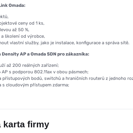
Link Omada:
ektů,
ojektové ceny od 1 ks,
levou až 50 %,
 a školení od výrobce,
ut vlastní služby, jako je instalace, konfigurace a správa sítě.
h Density AP a Omada SDN pro zákazníka:
ží až 200 reálných zařízení;
6 AP s podporou 802.11ax v obou pásmech;
a přístupových bodů, switchů a hraničních routerů z jednoho ro
a s cloudovým přístupem zdarma;
 karta firmy