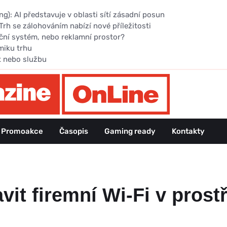
): AI představuje v oblasti sítí zásadní posun
Trh se zálohováním nabízí nové příležitosti
ční systém, nebo reklamní prostor?
miku trhu
t nebo službu
Promoakce
Časopis
Gaming ready
Kontakty
vit firemní Wi-Fi v prost