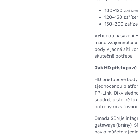
100–120 zaříze
120–150 zaříze
150–200 zaříze
Výhodou nasazení HD
méně vzájemného ov
body v jedné síti k
skutečně potřeba.
Jak HD přístupové
HD přístupové body 
sjednocenou platfo
TP-Link. Díky sjedno
snadná, a stejně tak
potřeby rozšiřování
Omada SDN je integr
gatewaye (brány). S
navíc můžete z jedi