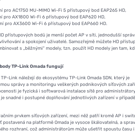
ní pro AC1750 MU-MIMO Wi-Fi 5 přístupový bod EAP265 HD,
ní pro AX1800 Wi-Fi 6 přístupový bod EAP620 HD,
ní pro AX3600 Wi-Fi 6 přístupový bod EAP660 HD.
 přístupových bodů je menší počet AP v síti, jednodušší správ
livňování a spokojení uživatelé. Samozřejmě můžete HD přístu
ombinovat s „běžnými“ modely, tzn. použít HD modely jen tam, kd
 body TP-Link Omada fungují
TP-Link náležejí do ekosystému TP-Link Omada SDN, který je
rmou správy a monitoringu veškerých podnikových síťových zař
cenosti je fyzická i softwarová instalace sítě pro administrátory
 je snadné i postupné doplňování jednotlivých zařízení v případ
.
ačním prvkem síťových zařízení, mezi něž patří kromě AP i swit
íť postavená na platformě Omada je vysoce škálovatelná, a sprav
ného rozhraní, což administrátorům může ušetřit spoustu času i