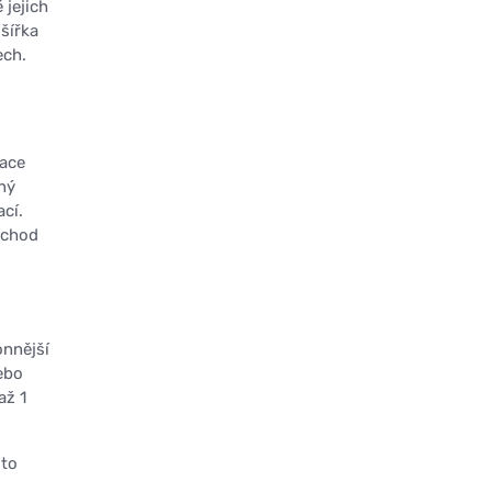
 jejich
šířka
ech.
kace
ný
cí.
řechod
onnější
ebo
až 1
ito