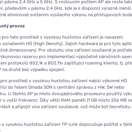
zi pásma 2,4 GHz a 5 GHz. S rostoucím počtem AP ale roste také
í, především v pásmu 2,4 GHz, kde je k dispozici výrazně menší 
čně eliminovat snížením vysílacího výkonu na přístupových bod
ustý provoz
pro tato prostředí s vysokou hustotou zařízení je nasazení
 označením HD (High Density). Jejich hardware je pro tyto apli
ičně dimenzovaný. Pro obsluhu více zařízení současně je potřeb
 výkonovou rezervu pro implementaci výpočetně náročných opera
zení protokolů 802.1k a 802.11v zajišťující roaming klientů, tj. p
P na druhé bez výpadku spojení.
pro prostředí s vysokou hustotou zařízení nabízí výkonné HD
řící do řešení Omada SDN s centrální správou z HW, SW nebo
ru. U těchto AP je místo dvoujádrového procesoru použitý výk
r s vyšší frekvencí. Díky větší RAM paměti (1 GB místo 256 MB n
hlásit a připojit více zařízení současně, což může být teoreticky 
tě s vysokou hustotou zařízení TP-Link doporučuje počítat s těm
: