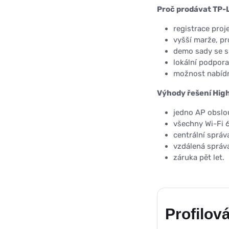
Proč prodávat TP-
registrace proj
vyšší marže, pr
demo sady se s
lokální podpora
možnost nabídno
Výhody řešení Hig
jedno AP obslou
všechny Wi-Fi 
centrální správ
vzdálená správ
záruka pět let.
Profilová