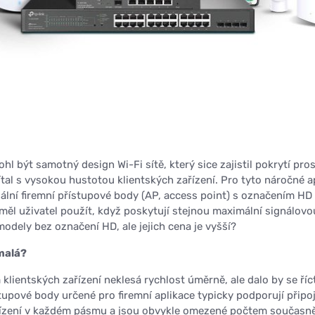
 být samotný design Wi-Fi sítě, který sice zajistil pokrytí pro
ítal s vysokou hustotou klientských zařízení. Pro tyto náročné a
iální firemní přístupové body (AP, access point) s označením HD
 měl uživatel použít, když poskytují stejnou maximální signálovo
modely bez označení HD, ale jejich cena je vyšší?
omalá?
lientských zařízení neklesá rychlost úměrně, ale dalo by se říct
tupové body určené pro firemní aplikace typicky podporují připo
ařízení v každém pásmu a jsou obvykle omezené počtem současn