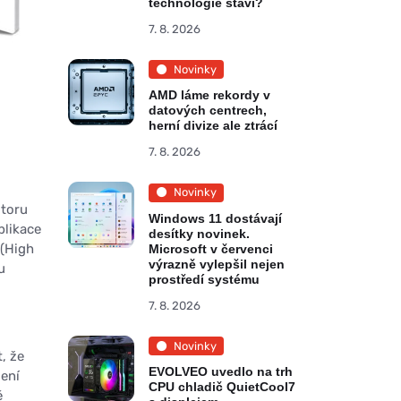
technologie staví?
7. 8. 2026
Novinky
AMD láme rekordy v
datových centrech,
herní divize ale ztrácí
7. 8. 2026
Novinky
storu
Windows 11 dostávají
plikace
desítky novinek.
 (High
Microsoft v červenci
výrazně vylepšil nejen
u
prostředí systému
7. 8. 2026
Novinky
, že
EVOLVEO uvedlo na trh
jení
CPU chladič QuietCool7
ě