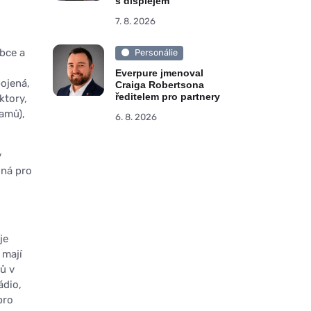
s displejem
7. 8. 2026
obce a
Personálie
Everpure jmenoval
pojená,
Craiga Robertsona
ředitelem pro partnery
ktory,
eamů),
6. 8. 2026
v
lná pro
je
 mají
ů v
ádio,
pro