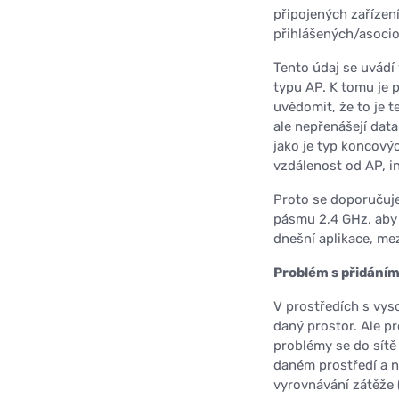
připojených zařízení 
přihlášených/asocio
Tento údaj se uvádí 
typu AP. K tomu je 
uvědomit, že to je t
ale nepřenášejí data
jako je typ koncovýc
vzdálenost od AP, i
Proto se doporučuje
pásmu 2,4 GHz, aby 
dnešní aplikace, mez
Problém s přidáním
V prostředích s vys
daný prostor. Ale pr
problémy se do sítě
daném prostředí a n
vyrovnávání zátěže 