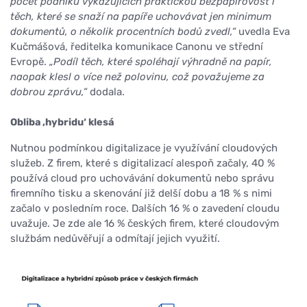
počet podniků vykazujících praktickou bezpapírovost i
těch, které se snaží na papíře uchovávat jen minimum
dokumentů, o několik procentních bodů zvedl,“
uvedla Eva
Kučmášová, ředitelka komunikace Canonu ve střední
Evropě.
„Podíl těch, které spoléhají výhradně na papír,
naopak klesl o více než polovinu, což považujeme za
dobrou zprávu,“
dodala.
Obliba ‚hybridu‘ klesá
Nutnou podmínkou digitalizace je využívání cloudových
služeb. Z firem, které s digitalizací alespoň začaly, 40 %
používá cloud pro uchovávání dokumentů nebo správu
firemního tisku a skenování již delší dobu a 18 % s nimi
začalo v posledním roce. Dalších 16 % o zavedení cloudu
uvažuje. Je zde ale 16 % českých firem, které cloudovým
službám nedůvěřují a odmítají jejich využití.