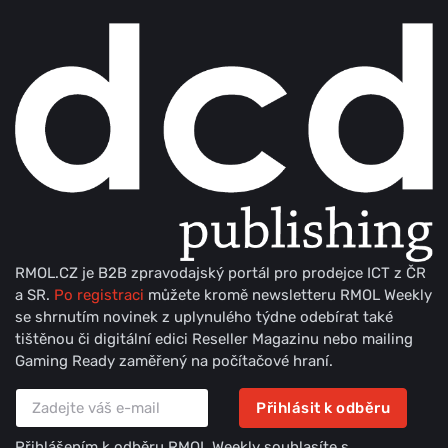
RMOL.CZ je B2B zpravodajský portál pro prodejce ICT z ČR
a SR.
Po registraci
můžete kromě newsletteru RMOL Weekly
se shrnutím novinek z uplynulého týdne odebírat také
tištěnou či digitální edici Reseller Magazinu nebo mailing
Gaming Ready zaměřený na počítačové hraní.
Přihlásit k odběru
Přihlášením k odběru RMOL Weekly souhlasíte s