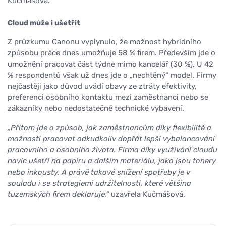
Kučmášová.
Cloud může i ušetřit
Z průzkumu Canonu vyplynulo, že možnost hybridního
způsobu práce dnes umožňuje 58 % firem. Především jde o
umožnění pracovat část týdne mimo kancelář (30 %). U 42
% respondentů však už dnes jde o „nechtěný“ model. Firmy
nejčastěji jako důvod uvádí obavy ze ztráty efektivity,
preferenci osobního kontaktu mezi zaměstnanci nebo se
zákazníky nebo nedostatečné technické vybavení.
„Přitom jde o způsob, jak zaměstnancům díky flexibilitě a
možnosti pracovat odkudkoliv dopřát lepší vybalancování
pracovního a osobního života. Firma díky využívání cloudu
navíc ušetří na papíru a dalším materiálu, jako jsou tonery
nebo inkousty. A právě takové snížení spotřeby je v
souladu i se strategiemi udržitelnosti, které většina
tuzemských firem deklaruje,“
uzavřela Kučmášová.