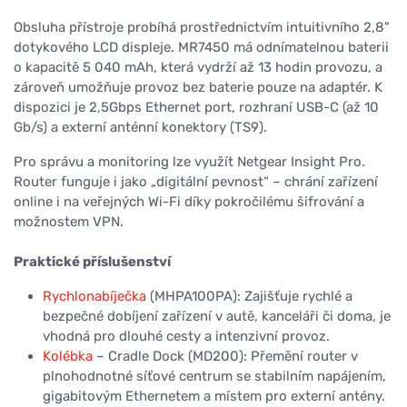
Obsluha přístroje probíhá prostřednictvím intuitivního 2,8"
dotykového LCD displeje. MR7450 má odnímatelnou baterii
o kapacitě 5 040 mAh, která vydrží až 13 hodin provozu, a
zároveň umožňuje provoz bez baterie pouze na adaptér. K
dispozici je 2,5Gbps Ethernet port, rozhraní USB-C (až 10
Gb/s) a externí anténní konektory (TS9).
Pro správu a monitoring lze využít Netgear Insight Pro.
Router funguje i jako „digitální pevnost“ – chrání zařízení
online i na veřejných Wi-Fi díky pokročilému šifrování a
možnostem VPN.
Praktické příslušenství
Rychlonabíječka
(MHPA100PA): Zajišťuje rychlé a
bezpečné dobíjení zařízení v autě, kanceláři či doma, je
vhodná pro dlouhé cesty a intenzivní provoz.
Kolébka
– Cradle Dock (MD200): Přemění router v
plnohodnotné síťové centrum se stabilním napájením,
gigabitovým Ethernetem a místem pro externí antény.