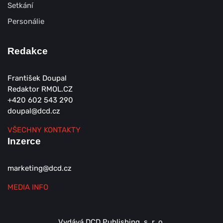
Setkání
Personálie
Redakce
František Doupal
Redaktor RMOL.CZ
+420 602 543 290
doupal@dcd.cz
VŠECHNY KONTAKTY
Inzerce
marketing@dcd.cz
MEDIA INFO
Vydává DCD Publishing, s. r. o.