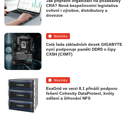
Jak připravit organizaci na požadavky
CRA? Nová bezpečnostní legislativa
ovlivní i výrobce, distributory a
dovozce
Novinky
Celá řada základních desek GIGABYTE
nyní podporuje paměti DDR5 s čipy
CXSH (CXMT)
Novinky
ExaGrid ve verzi 8.1 přináší podporu
řešení Cohesity DataProtect, kvóty
sdílení a šifrování NFS