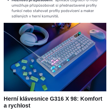
Možnosti přizpůsobení
: aplikace Logitech G HUB
umožňuje přizpůsobovat si přednastavené profily
funkcí nebo stahovat profily podsvícení a maker
sdílených v herní komunitě.
Herní klávesnice G316 X 98: Komfort
a rychlost