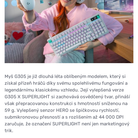
Myš G305 je již dlouhá léta oblíbeným modelem, který si
získal přízeň hráčů díky svému spolehlivému fungování a
legendárnímu klasickému vzhledu. Její vylepšená verze
G305 X SUPERLIGHT si zachovává osvědčený tvar, přináší
však přepracovanou konstrukci s hmotností sníženou na
59 g. Vylepšený senzor HERO se špičkovou rychlostí,
submikronovou přesností a s rozlišením až 44 000 DPI
zaručuje, že označení SUPERLIGHT není jen marketingový
trik.