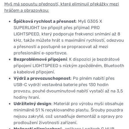
Myš má spoustu předností, které eliminují překážky mezi
hráčem a obrazovkou:
Špičková rychlost a přesnost
: Myš G305 X
SUPERLIGHT lze připojit přes přijímač PRO
LIGHTSPEED, který podporuje frekvenci snímání až 8
kHz, takže můžete hrát s maximální rychlostí, odezvou
a přesností a postupně se propracovat až mezi
profesionální e-sportovce.
Bezproblémové připojení
: K dispozici je bezdrátové
připojení LIGHTSPEED s nízkým zpožděném, Bluetooth
a kabelové připojení.
Výdrž a provozuschopnost
: Po plném nabití přes
USB-C vydrží vestavěná baterie přes 130 hodin
provozu, pouhé dvouminutové nabití vystačí až na 3,5
hodiny hraní.
Udržitelný design
: Materiál pro výrobu myši obsahuje
minimálně 51 % recyklovaného plastu. Šrouby pouzdra
nejsou zakryté, což usnadňuje demontáž a opravy pro
prodloužení životnosti zařízení.