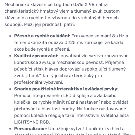
Mechanická klávesnice Logitech G316 X 98 nabízí
charakteristický hmatový vjem a tlumený zvuk custom
klávesnic a rychlost nezbytnou do vrcholných herních
soubojů. Mezi její přednosti patří:
Přesné a rychlé ovládání
: Frekvence snímání 8 kHz a
téměř okamžitá odezva 0,125 ms zaručuje, že každá
akce bude rychlá a přesná.
Kvalitní zpracování
: Inovativní vícevrstvá zacvakávací
konstrukce zvyšuje mechanickou pevnost. Příjemně
působící stisk kláves doprovází uspokojující tlumený
zvuk „thock“, který je charakteristický pro
profesionální vybavení.
Snadno použitelné interaktivní ovládací prvky
:
Pomocí integrovaného LED displeje a ovládacího
kolečka lze rychle měnit různá nastavení nebo ovládat
přehrávání a hlasitost hudby. Na funkce nastavované
pomocí kolečka reaguje také interaktivní světelná lišta
LIGHTSYNC RGB.
Personalizace
: Umožňuje vytvořit unikátní vzhled a