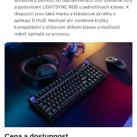
atmosféru pomocí 30 nastavitelných zón světelné lišty
a podsvícení LIGHTSYNC RGB u jednotlivých kláves. K
dispozici jsou také marka a klávesové zkratky v
aplikaci G HUB. Nechybí ani výměnné krytky
kompatibilní s křížovým dříkem kláves a možnost
měnit spínače za provozu.
Cena a dostupnost