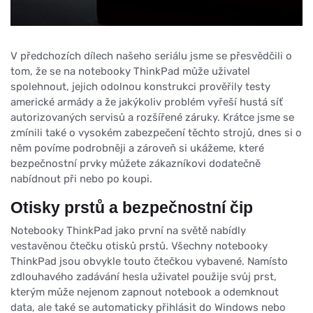
V předchozích dílech našeho seriálu jsme se přesvědčili o
tom, že se na notebooky ThinkPad může uživatel
spolehnout, jejich odolnou konstrukci prověřily testy
americké armády a že jakýkoliv problém vyřeší hustá síť
autorizovaných servisů a rozšířené záruky. Krátce jsme se
zmínili také o vysokém zabezpečení těchto strojů, dnes si o
něm povíme podrobněji a zároveň si ukážeme, které
bezpečnostní prvky můžete zákazníkovi dodatečně
nabídnout při nebo po koupi.
Otisky prstů a bezpečnostní čip
Notebooky ThinkPad jako první na světě nabídly
vestavěnou čtečku otisků prstů. Všechny notebooky
ThinkPad jsou obvykle touto čtečkou vybavené. Namísto
zdlouhavého zadávání hesla uživatel použije svůj prst,
kterým může nejenom zapnout notebook a odemknout
data, ale také se automaticky přihlásit do Windows nebo