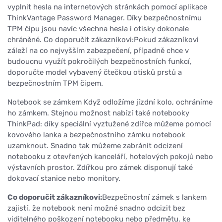
vyplnit hesla na internetových stránkách pomocí aplikace
ThinkVantage Password Manager. Díky bezpečnostnímu
TPM čipu jsou navíc všechna hesla i otisky dokonale
chráněné. Co doporučit zákazníkovi:Pokud zákazníkovi
záleží na co nejvyšším zabezpečení, případně chce v
budoucnu využít pokročilých bezpečnostních funkcí,
doporučte model vybavený čtečkou otisků prstů a
bezpečnostním TPM čipem.
Notebook se zámkem Když odložíme jízdní kolo, ochráníme
ho zámkem. Stejnou možnost nabízí také notebooky
ThinkPad: díky speciální vyztužené zdířce můžeme pomocí
kovového lanka a bezpečnostního zámku notebook
uzamknout. Snadno tak můžeme zabránit odcizení
notebooku z otevřených kanceláří, hotelových pokojů nebo
výstavních prostor. Zdířkou pro zámek disponují také
dokovací stanice nebo monitory.
Co doporučit zákazníkovi:
Bezpečnostní zámek s lankem
zajistí, že notebook není možné snadno odcizit bez
viditelného poškození notebooku nebo předmětu, ke