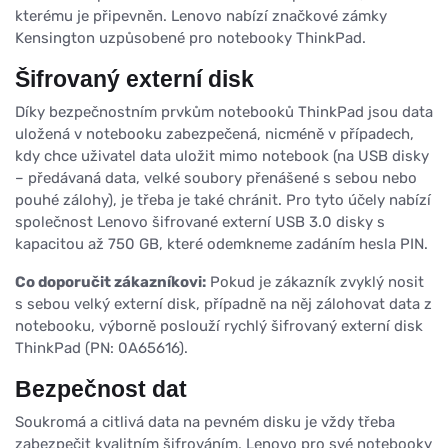
kterému je připevněn. Lenovo nabízí značkové zámky
Kensington uzpůsobené pro notebooky ThinkPad.
Šifrovaný externí disk
Díky bezpečnostním prvkům notebooků ThinkPad jsou data
uložená v notebooku zabezpečená, nicméně v případech,
kdy chce uživatel data uložit mimo notebook (na USB disky
– předávaná data, velké soubory přenášené s sebou nebo
pouhé zálohy), je třeba je také chránit. Pro tyto účely nabízí
společnost Lenovo šifrované externí USB 3.0 disky s
kapacitou až 750 GB, které odemkneme zadáním hesla PIN.
Co doporučit zákazníkovi:
Pokud je zákazník zvyklý nosit
s sebou velký externí disk, případně na něj zálohovat data z
notebooku, výborně poslouží rychlý šifrovaný externí disk
ThinkPad (PN: 0A65616).
Bezpečnost dat
Soukromá a citlivá data na pevném disku je vždy třeba
zabezpečit kvalitním šifrováním. Lenovo pro své notebooky