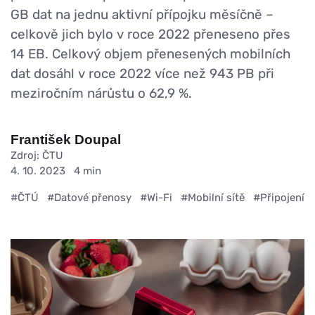
GB dat na jednu aktivní přípojku měsíčně –
celkově jich bylo v roce 2022 přeneseno přes
14 EB. Celkový objem přenesených mobilních
dat dosáhl v roce 2022 více než 943 PB při
meziročním nárůstu o 62,9 %.
František Doupal
Zdroj: ČTU
4. 10. 2023
4 min
#ČTÚ
#Datové přenosy
#Wi-Fi
#Mobilní sítě
#Připojení