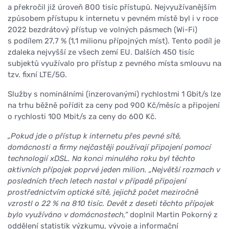
a překročil již úroveň 800 tisíc přístupů. Nejvyužívanějším
způsobem přístupu k internetu v pevném místě byl i v roce
2022 bezdrátový přístup ve volných pásmech (Wi-Fi)
s podílem 27,7 % (1,1 milionu přípojných míst). Tento podíl je
zdaleka nejvyšší ze všech zemí EU. Dalších 450 tisíc
subjektů využívalo pro přístup z pevného místa smlouvu na
tzv. fixní LTE/5G.
Služby s nominálními (inzerovanými) rychlostmi 1 Gbit/s lze
na trhu běžně pořídit za ceny pod 900 Kč/měsíc a připojení
o rychlosti 100 Mbit/s za ceny do 600 Kč.
„Pokud jde o přístup k internetu přes pevné sítě,
domácnosti a firmy nejčastěji používají připojení pomocí
technologií xDSL. Na konci minulého roku byl těchto
aktivních přípojek poprvé jeden milion. „Největší rozmach v
posledních třech letech nastal v případě připojení
prostřednictvím optické sítě, jejichž počet meziročně
vzrostl o 22 % na 810 tisíc. Devět z deseti těchto přípojek
bylo využíváno v domácnostech,“
doplnil Martin Pokorný z
oddělení statistik výzkumu, vývoje a informační