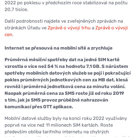
2022 po poklesu v předchozím roce stabilizoval na počtu
20,7 tisíce.
Další podrobnosti najdete ve zveřejněných zprávách na
stránkách Úřadu ve
Zprávě o vývoji trhu
a
Zprávě o vývoji
cen
.
Internet se přesouvá na mobilní sítě a zrychluje
Průměrná měsíční spotřeby dat na jedné SIM kartě
vzrostla o více než 54 % na hodnotu 7,1 GB. S nárůstem
spotřeby mobilních datových služeb se pojí i pokračující
pokles průměrných jednotkových cen za MB dat, klesá
rovněž i průměrná jednotková cena za minutu volání.
Naopak průměrná cena za SMS roste již od roku 2019
s tím, jak je SMS provoz průběžně nahrazován
komunikací přes OTT aplikace.
Mobilní datové služby byly na konci roku 2022 využívány
poprvé na více než 11 milionech SIM kartách. Roste
především obliba tarifního internetu na chytrých