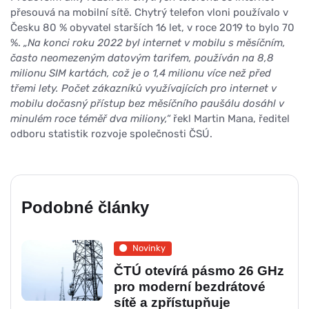
přesouvá na mobilní sítě. Chytrý telefon vloni používalo v
Česku 80 % obyvatel starších 16 let, v roce 2019 to bylo 70
%.
„Na konci roku 2022 byl internet v mobilu s měsíčním,
často neomezeným datovým tarifem, používán na 8,8
milionu SIM kartách, což je o 1,4 milionu více než před
třemi lety. Počet zákazníků využívajících pro internet v
mobilu dočasný přístup bez měsíčního paušálu dosáhl v
minulém roce téměř dva miliony,“
řekl Martin Mana, ředitel
odboru statistik rozvoje společnosti ČSÚ.
Podobné články
Novinky
ČTÚ otevírá pásmo 26 GHz
pro moderní bezdrátové
sítě a zpřístupňuje