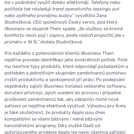
lze v podnikání využít daleko efektivněji. Telefony nebo
počítače tak následují trend operativního leasingu aut
nebo zpětného pronájmu budov,”
vysvětlila Jana
Studničková, CEO společnosti Český servis, pod který
iBusiness ve skupině Thein spadá.
„Se službou se kromě
komfortu navíc pojí i úspory, podle našich propočtů jde v
průměru o 16 %,”
dodala Studničková.
Pro každého z potenciálních klientů iBusiness Thein
nejdříve provede identifikaci jeho konkrétních potřeb. Poté
mu navrhne typy produktů, které odpovídají požadavkům a
potřebám a jednotlivým skupinám zaměstnanců pomohou
zvýšit produktivitu a spokojenost při práci. Po podepsání
objednávky zajistí iBusiness instalaci veškerého softwaru,
doručení přístrojů, jejich uvedení do provozu i případné
proškolení zaměstnanců tak, aby zákazníci mohli nová
zařízení co nejdříve efektivně využívat. Výhodou pro firmy
je také skutečnost, že produkty Apple jsou dnes
kompatibilní se všemi běžnými i méně běžnými
kancelářskými programy. Díky službě DaaS od
autorizovaného prodejce Apple lze navíc všechna zařízení