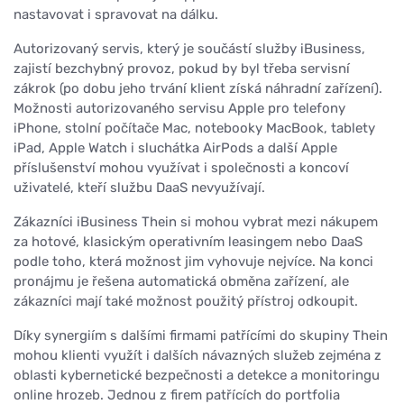
nastavovat i spravovat na dálku.
Autorizovaný servis, který je součástí služby iBusiness,
zajistí bezchybný provoz, pokud by byl třeba servisní
zákrok (po dobu jeho trvání klient získá náhradní zařízení).
Možnosti autorizovaného servisu Apple pro telefony
iPhone, stolní počítače Mac, notebooky MacBook, tablety
iPad, Apple Watch i sluchátka AirPods a další Apple
příslušenství mohou využívat i společnosti a koncoví
uživatelé, kteří službu DaaS nevyužívají.
Zákazníci iBusiness Thein si mohou vybrat mezi nákupem
za hotové, klasickým operativním leasingem nebo DaaS
podle toho, která možnost jim vyhovuje nejvíce. Na konci
pronájmu je řešena automatická obměna zařízení, ale
zákazníci mají také možnost použitý přístroj odkoupit.
Díky synergiím s dalšími firmami patřícími do skupiny Thein
mohou klienti využít i dalších návazných služeb zejména z
oblasti kybernetické bezpečnosti a detekce a monitoringu
online hrozeb. Jednou z firem patřících do portfolia