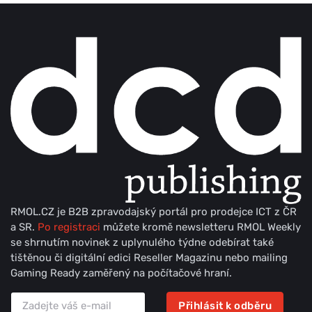
RMOL.CZ je B2B zpravodajský portál pro prodejce ICT z ČR
a SR.
Po registraci
můžete kromě newsletteru RMOL Weekly
se shrnutím novinek z uplynulého týdne odebírat také
tištěnou či digitální edici Reseller Magazinu nebo mailing
Gaming Ready zaměřený na počítačové hraní.
Přihlásit k odběru