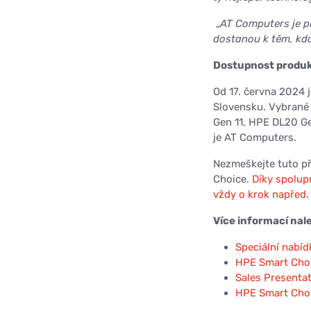
„
AT Computers je pr
dostanou k těm, kdo 
Dostupnost produ
Od 17. června 2024 
Slovensku. Vybrané
Gen 11, HPE DL20 Gen
je AT Computers.
Nezmeškejte tuto pří
Choice.
Díky spolup
vždy o krok napřed
.
Více informací nal
Speciální nabí
HPE Smart Cho
Sales Presenta
HPE Smart Choi