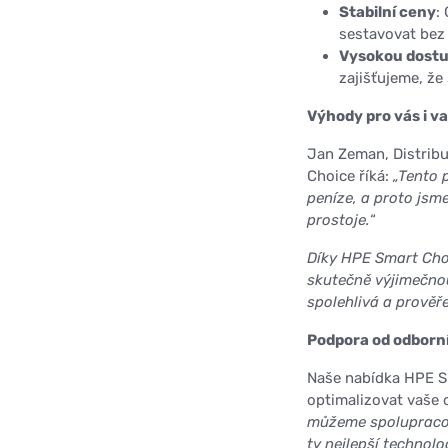
Stabilní ceny
:
sestavovat bez
Vysokou dost
zajišťujeme, že
Výhody pro vás i v
Jan Zeman, Distrib
Choice říká:
„Tento 
peníze, a proto jsme
prostoje.
“
Díky HPE Smart Cho
skutečně výjimečnou 
spolehlivá a prověře
Podpora od odborn
Naše nabídka HPE S
optimalizovat vaše 
můžeme spolupracovat
ty nejlepší technolo