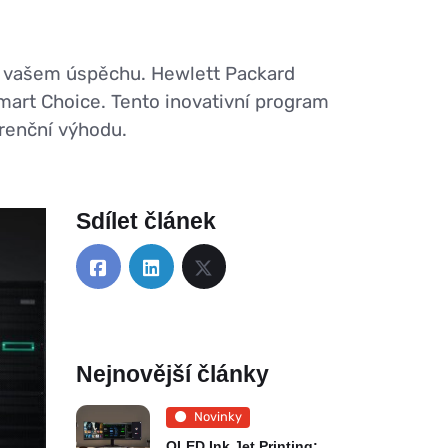
 o vašem úspěchu. Hewlett Packard
mart Choice. Tento inovativní program
urenční výhodu.
Sdílet článek
Nejnovější články
Novinky
OLED Ink Jet Printing: