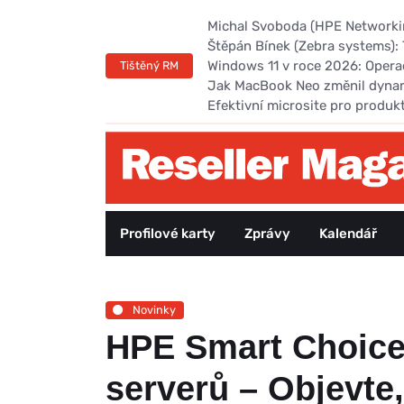
Michal Svoboda (HPE Networking
Štěpán Bínek (Zebra systems): 
Windows 11 v roce 2026: Opera
Tištěný RM
Jak MacBook Neo změnil dyna
Efektivní microsite pro produk
Profilové karty
Zprávy
Kalendář
Novinky
HPE Smart Choice:
serverů – Objevte