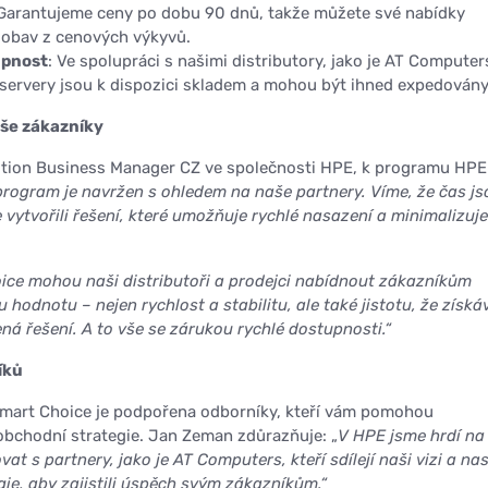
 Garantujeme ceny po dobu 90 dnů, takže můžete své nabídky
 obav z cenových výkyvů.
upnost
: Ve spolupráci s našimi distributory, jako je AT Computer
 servery jsou k dispozici skladem a mohou být ihned expedovány
aše zákazníky
ution Business Manager CZ ve společnosti HPE, k programu HPE
program je navržen s ohledem na naše partnery. Víme, že čas js
 vytvořili řešení, které umožňuje rychlé nasazení a minimalizuje
ice mohou naši distributoři a prodejci nabídnout zákazníkům
hodnotu – nejen rychlost a stabilitu, ale také jistotu, že získáv
ná řešení. A to vše se zárukou rychlé dostupnosti.“
íků
mart Choice je podpořena odborníky, kteří vám pomohou
obchodní strategie. Jan Zeman zdůrazňuje: „
V HPE jsme hrdí na 
 s partnery, jako je AT Computers, kteří sdílejí naši vizi a nas
gie, aby zajistili úspěch svým zákazníkům.“