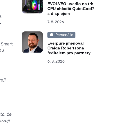
EVOLVEO uvedlo na trh
CPU chladič QuietCool7
s displejem
s,
.
7. 8. 2026
Personálie
Everpure jmenoval
 Smart
Craiga Robertsona
ou
ředitelem pro partnery
6. 8. 2026
ají
to, že
azují