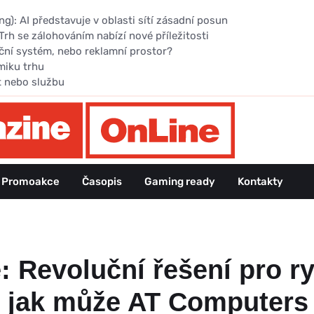
): AI představuje v oblasti sítí zásadní posun
Trh se zálohováním nabízí nové příležitosti
ční systém, nebo reklamní prostor?
miku trhu
t nebo službu
Promoakce
Časopis
Gaming ready
Kontakty
 Revoluční řešení pro r
, jak může AT Computers