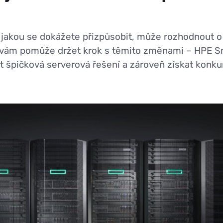
 s jakou se dokážete přizpůsobit, může rozhodnout
ré vám pomůže držet krok s těmito změnami – HPE S
t špičková serverová řešení a zároveň získat konk