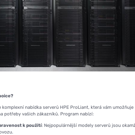
hoice?
e komplexní nabídka serverů HPE ProLiant, která vám umožňuje
a potřeby vašich zákazníků. Program nabízí:
ravenost k použití
: Nejpopulárnější modely serverů jsou okamž
rovozu.