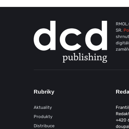
RMOL.C
SR.
Po
shrnut
digitá
zaměře
Rubriky
Red
Aktuality
Franti
Redak
Produkty
+420 
Distribuce
doupa