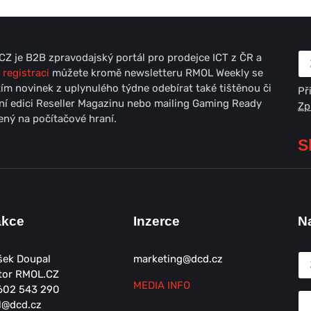
Z je B2B zpravodajský portál pro prodejce ICT z ČR a
 registraci
můžete kromě newsletteru RMOL Weekly se
ím novinek z uplynulého týdne odebírat také tištěnou či
Př
lní edici Reseller Magazinu nebo mailing Gaming Ready
Zp
ný na počítačové hraní.
S
akce
Inzerce
N
šek Doupal
marketing@dcd.cz
tor RMOL.CZ
MEDIA INFO
602 543 290
l@dcd.cz