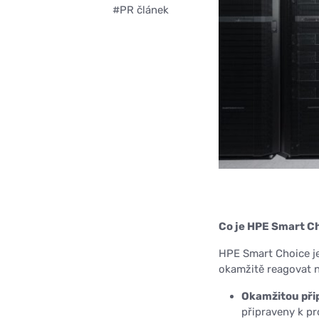
#PR článek
Co je HPE Smart C
HPE Smart Choice j
okamžitě reagovat n
Okamžitou přip
připraveny k p