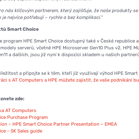
o nás klíčovým partnerem, který zajišťuje, že naše produkty se
je nejvíce potřebují – rychle a bez komplikací.“
ktů Smart Choice
je program HPE Smart Choice dostupný také v České republice a
 modely serverů, včetně HPE Microserver Gen10 Plus v2, HPE M
11 a dalších, jsou již nyní k dispozici skladem u našich partnerů
ležitost a připojte se k těm, kteří již využívají výhod HPE Smart
ráci s AT Computers a HPE můžete zajistit, že vaše podnikání b
eznete zde:
dka AT Computers
ice Purchase Program
tion – HPE Smart Choice Partner Presentation – EMEA
ce - SK Sales guide