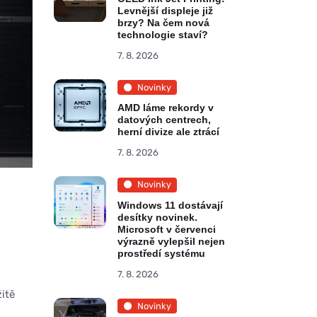
Levnější displeje již
brzy? Na čem nová
technologie staví?
7. 8. 2026
Novinky
AMD láme rekordy v
datových centrech,
herní divize ale ztrácí
7. 8. 2026
Novinky
Windows 11 dostávají
desítky novinek.
Microsoft v červenci
výrazně vylepšil nejen
prostředí systému
7. 8. 2026
itě
Novinky