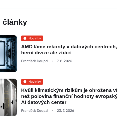
 články
Novinky
AMD láme rekordy v datových centrech
herní divize ale ztrácí
František Doupal
7. 8. 2026
Novinky
Kvůli klimatickým rizikům je ohrožena v
než polovina finanční hodnoty evropsk
AI datových center
František Doupal
23. 7. 2026