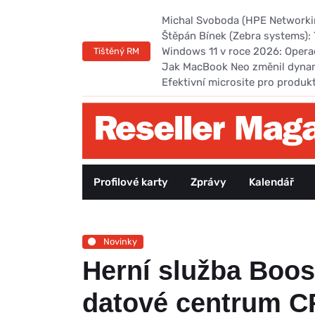
Michal Svoboda (HPE Networking
Štěpán Bínek (Zebra systems): 
Windows 11 v roce 2026: Opera
Tištěný RM
Jak MacBook Neo změnil dyna
Efektivní microsite pro produk
Profilové karty
Zprávy
Kalendář
Novinky
Herní služba Boos
datové centrum 