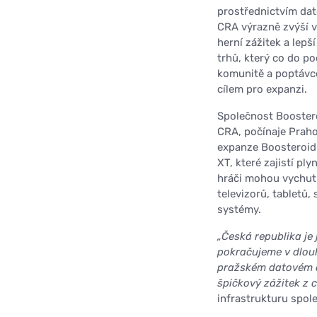
prostřednictvím dat
CRA výrazně zvýší vý
herní zážitek a lepší
trhů, který co do po
komunitě a poptávc
cílem pro expanzi.
Společnost Boostero
CRA, počínaje Praho
expanze Boosteroid
XT, které zajistí ply
hráči mohou vychutn
televizorů, tabletů
systémy.
„Česká republika je 
pokračujeme v dlouh
pražském datovém c
špičkový zážitek z 
infrastrukturu spol