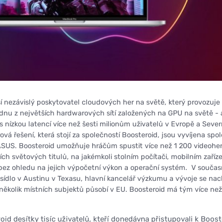
ší nezávislý poskytovatel cloudových her na světě, který provozuje
dnu z největších hardwarových sítí založených na GPU na světě - 
s nízkou latencí více než šesti milionům uživatelů v Evropě a Sever
ová řešení, která stojí za společností Boosteroid, jsou vyvíjena spo
SUS. Boosteroid umožňuje hráčům spustit více než 1 200 videoher
ch světových titulů, na jakémkoli stolním počítači, mobilním zaříze
 bez ohledu na jejich výpočetní výkon a operační systém. V souča
ídlo v Austinu v Texasu, hlavní kancelář výzkumu a vývoje se nac
 několik místních subjektů působí v EU. Boosteroid má tým více než
id desítky tisíc uživatelů, kteří donedávna přistupovali k Boos