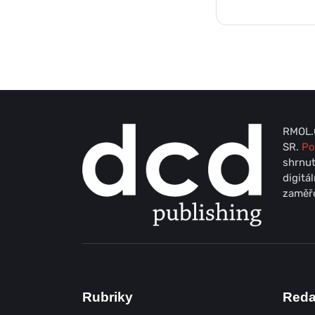
RMOL.C
SR.
Po
shrnut
digitá
zaměře
Rubriky
Red