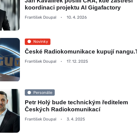
Jan Kavalírek posílil CRA, kde zastřeší
koordinaci projektu AI Gigafactory
František Doupal
10. 4. 2026
Novinky
České Radiokomunikace kupují nangu.
František Doupal
17. 12. 2025
Personálie
Petr Holý bude technickým ředitelem
Českých Radiokomunikací
František Doupal
3. 4. 2025