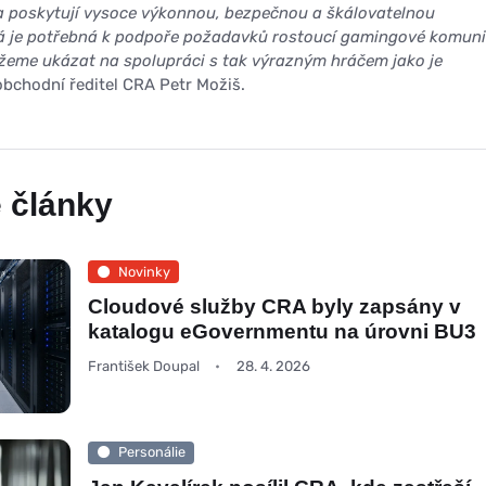
a poskytují vysoce výkonnou, bezpečnou a škálovatelnou
rá je potřebná k podpoře požadavků rostoucí gamingové komuni
žeme ukázat na spolupráci s tak výrazným hráčem jako je
obchodní ředitel CRA Petr Možiš.
 články
Novinky
Cloudové služby CRA byly zapsány v
katalogu eGovernmentu na úrovni BU3
František Doupal
28. 4. 2026
Personálie