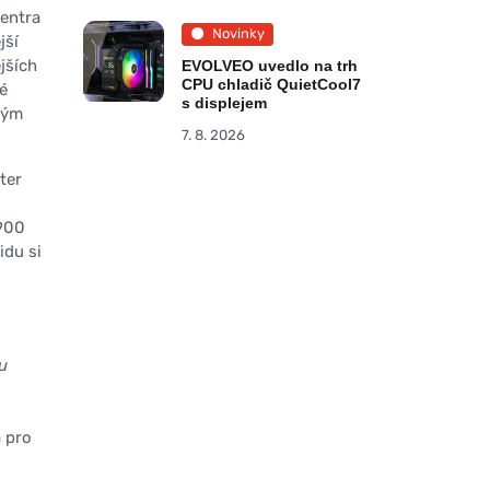
centra
Novinky
jší
jších
EVOLVEO uvedlo na trh
CPU chladič QuietCool7
é
s displejem
vým
7. 8. 2026
ter
7900
idu si
u
a pro