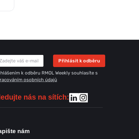
Přihlásit k odběru
ihlášením k odběru RMOL Weekly souhlasíte s
racováním osobních údajů
ledujte nás na sítích:
apište nám