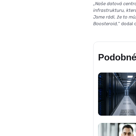
„Naše datová centr
infrastrukturu, kte
Jsme rádi, že to mů
Boosteroid,
“ dodal 
Podobné