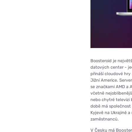
Boosteroid je největ
datových center - je
přináší cloudové hry 
Jižní Americe. Server
se značkami AMD a A
včetně nejoblíbenější
nebo chytré televizi
době má společnost s
Kyjevě na Ukrajině a
zaměstnanců.
V Česku má Boostero