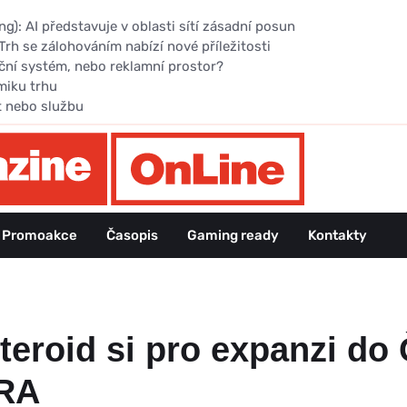
): AI představuje v oblasti sítí zásadní posun
Trh se zálohováním nabízí nové příležitosti
ční systém, nebo reklamní prostor?
miku trhu
t nebo službu
Promoakce
Časopis
Gaming ready
Kontakty
teroid si pro expanzi do
CRA