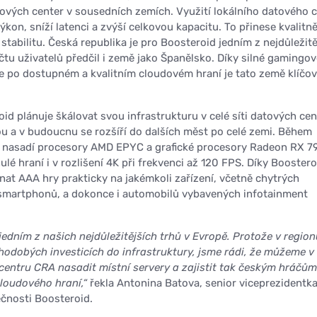
ových center v sousedních zemích. Využití lokálního datového 
kon, sníží latenci a zvýší celkovou kapacitu. To přinese kvalitně
 stabilitu.
Česká republika je pro Boosteroid jedním z nejdůležitě
čtu uživatelů předčil i země jako Španělsko. Díky silné gamingov
e po dostupném a kvalitním cloudovém hraní je tato země klíčo
id plánuje škálovat svou infrastrukturu v celé síti datových cen
u a v budoucnu se rozšíří do dalších měst po celé zemi. Během
 nasadí procesory AMD EPYC a grafické procesory Radeon RX 
nulé hraní i v rozlišení 4K při frekvenci až 120 FPS. Díky Boostero
at AAA hry prakticky na jakémkoli zařízení, včetně chytrých
, smartphonů, a dokonce i automobilů vybavených infotainment
jedním z našich nejdůležitějších trhů v Evropě. Protože v region
odobých investicích do infrastruktury, jsme rádi, že můžeme v
entru CRA nasadit místní servery a zajistit tak českým hráčům
cloudového hraní,“
řekla Antonina Batova, senior viceprezidentk
ečnosti Boosteroid.