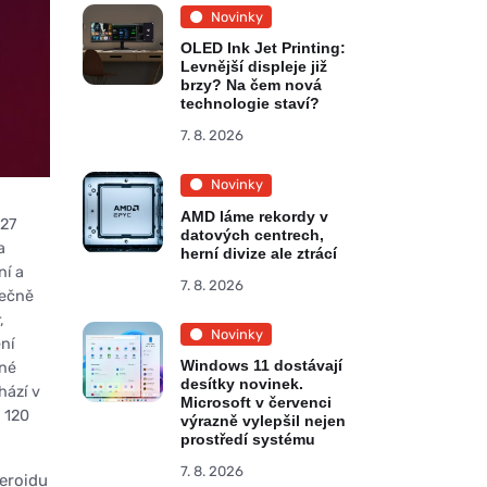
Novinky
OLED Ink Jet Printing:
Levnější displeje již
brzy? Na čem nová
technologie staví?
7. 8. 2026
Novinky
AMD láme rekordy v
 27
datových centrech,
a
herní divize ale ztrácí
ní a
7. 8. 2026
lečně
,
Novinky
ní
Windows 11 dostávají
sné
desítky novinek.
hází v
Microsoft v červenci
 120
výrazně vylepšil nejen
prostředí systému
7. 8. 2026
teroidu