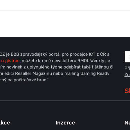
Z je B2B zpravodajský portál pro prodejce ICT z ČR a
 registraci
můžete kromě newsletteru RMOL Weekly se
ím novinek z uplynulého týdne odebírat také tištěnou či
Př
lní edici Reseller Magazinu nebo mailing Gaming Ready
Zp
ný na počítačové hraní.
S
akce
Inzerce
N