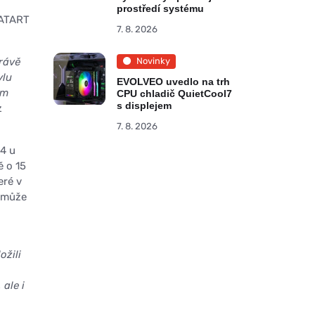
prostředí systému
DATART
7. 8. 2026
právě
Novinky
ylu
EVOLVEO uvedlo na trh
im
CPU chladič QuietCool7
s displejem
z
7. 8. 2026
24 u
ě o 15
eré v
 může
ožili
ale i