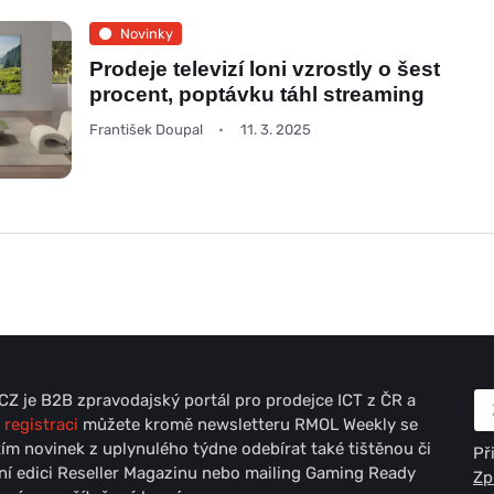
Novinky
Prodeje televizí loni vzrostly o šest
procent, poptávku táhl streaming
František Doupal
11. 3. 2025
Z je B2B zpravodajský portál pro prodejce ICT z ČR a
 registraci
můžete kromě newsletteru RMOL Weekly se
ím novinek z uplynulého týdne odebírat také tištěnou či
Př
lní edici Reseller Magazinu nebo mailing Gaming Ready
Zp