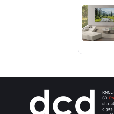
RMOL.C
SR.
Po
shrnut
digitá