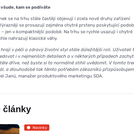
 všude, kam se podíváte
ek se na trhu stále častěji objevují i zcela nové druhy zařízení
 Výrazněji se prosazují zejména chytré prsteny poskytující podo
– jen v kompaktnější podobě. Na trhu se rychle usazují i chytré 
chle nahrazují klasické váhy.
rají v péči o zdravý životní styl stále důležitější roli.
Uživateli 
ledovat i v nejmenších detailech a v některých případech zachyt
těle dříve, než byste si to normálně stihli uvědomit
. V tomto tr
ciál, a dlouhodobě tak těmto potřebám zákazníků přizpůsobujem
vel Janů, manažer produktového marketingu SDA.
 články
Novinky