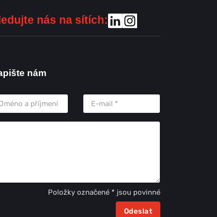
ledujte nás na sítích:
apište nám
Položky označené * jsou povinné