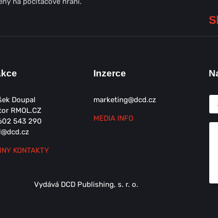
ný na počítačové hraní.
S
akce
Inzerce
N
šek Doupal
marketing@dcd.cz
tor RMOL.CZ
MEDIA INFO
602 543 290
l@dcd.cz
NY KONTAKTY
Vydává DCD Publishing, s. r. o.