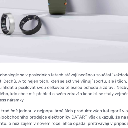
echnologie se v posledních letech stávají nedílnou součástí každo
ti Čechů. A to nejen těch, kteří se aktivně věnují sportu, ale i těch, 
 si hlídat a posilovat svou celkovou tělesnou pohodu a zdraví. Nez
ého, kdo chce mít přehled o svém zdraví a kondici, se staly zejmé
ness náramky.
 tradičně jednou z nejpopulárnějších produktových kategorií v 
aloobchodního prodejce elektroniky DATART však ukazují, že na 
tů, o něž zájem v novém roce lehce opadá, přetrvávají v případ