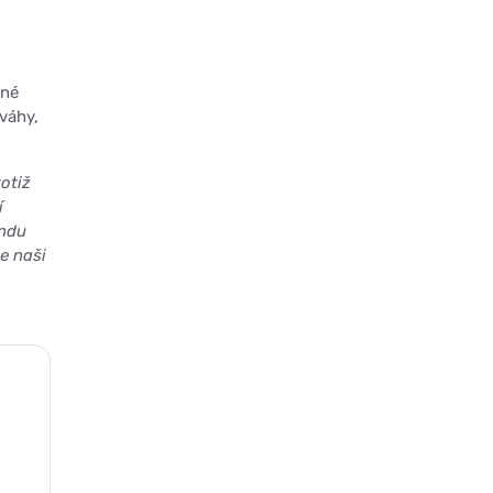
bné
váhy,
totiž
í
endu
e naši