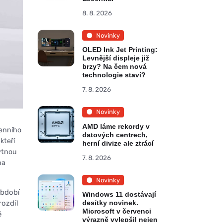
8. 8. 2026
Novinky
OLED Ink Jet Printing:
Levnější displeje již
brzy? Na čem nová
technologie staví?
7. 8. 2026
Novinky
AMD láme rekordy v
denního
datových centrech,
kteří
herní divize ale ztrácí
bytnou
7. 8. 2026
na
Novinky
období
Windows 11 dostávají
rozdíl
desítky novinek.
Microsoft v červenci
ě
výrazně vylepšil nejen