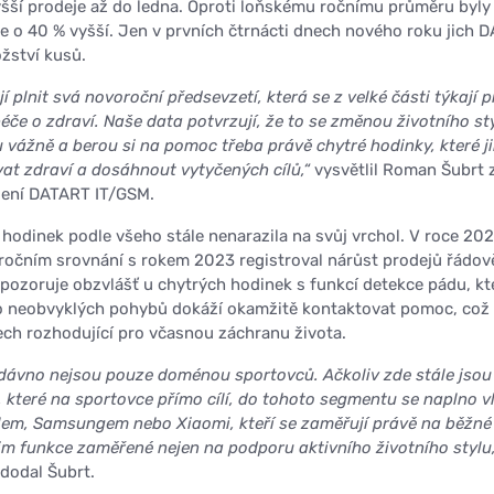
šší prodeje až do ledna. Oproti loňskému ročnímu průměru byly
eje o 40 % vyšší. Jen v prvních čtrnácti dnech nového roku jich 
žství kusů.
jí plnit svá novoroční předsevzetí, která se z velké části týkají 
péče o zdraví. Naše data potvrzují, že to se změnou životního st
 vážně a berou si na pomoc třeba právě chytré hodinky, které j
t zdraví a dosáhnout vytyčených cílů,“
vysvětlil Roman Šubrt 
ení DATART IT/GSM.
 hodinek podle všeho stále nenarazila na svůj vrchol. V roce 20
očním srovnání s rokem 2023 registroval nárůst prodejů řádov
 pozoruje obzvlášť u chytrých hodinek s funkcí detekce pádu, kt
o neobvyklých pohybů dokáží okamžitě kontaktovat pomoc, což
ch rozhodující pro včasnou záchranu života.
 dávno nejsou pouze doménou sportovců. Ačkoliv zde stále jsou
 které na sportovce přímo cílí, do tohoto segmentu se naplno vl
plem, Samsungem nebo Xiaomi, kteří se zaměřují právě na běžné
jim funkce zaměřené nejen na podporu aktivního životního stylu, 
dodal Šubrt.