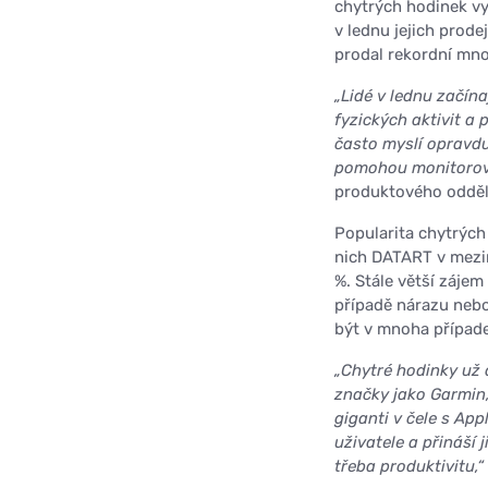
chytrých hodinek vy
v lednu jejich prod
prodal rekordní mno
„Lidé v lednu začína
fyzických aktivit a 
často myslí opravdu
pomohou monitorova
produktového odděl
Popularita chytrých
nich DATART v mezir
%. Stále větší zájem
případě nárazu neb
být v mnoha případe
„Chytré hodinky už
značky jako Garmin,
giganti v čele s Ap
uživatele a přináší 
třeba produktivitu,“