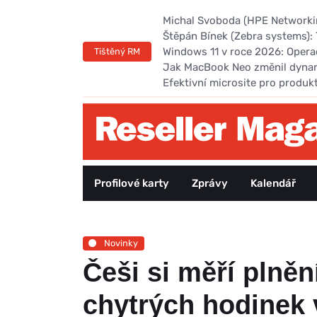
Michal Svoboda (HPE Networking
Štěpán Bínek (Zebra systems): 
Windows 11 v roce 2026: Opera
Tištěný RM
Jak MacBook Neo změnil dyna
Efektivní microsite pro produk
Profilové karty
Zprávy
Kalendář
Novinky
Češi si měří plně
chytrých hodinek 