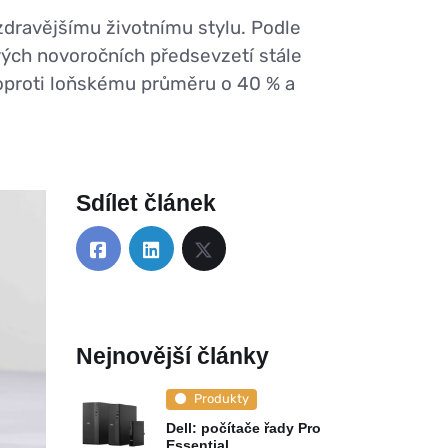
 zdravějšímu životnímu stylu. Podle
ých novoročních předsevzetí stále
 oproti loňskému průměru o 40 % a
Sdílet článek
Nejnovější články
Produkty
Dell: počítače řady Pro
Essential