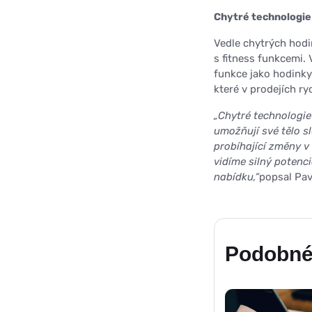
Chytré technologie
Vedle chytrých hodin
s fitness funkcemi.
funkce jako hodinky 
které v prodejích ry
„Chytré technologie h
umožňují své tělo s
probíhající změny v 
vidíme silný poten
nabídku,“
popsal Pa
Podobné