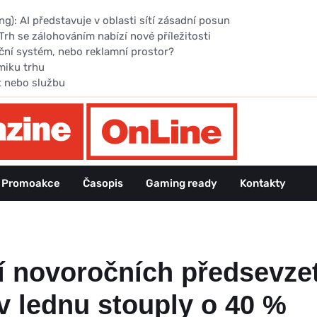
): AI představuje v oblasti sítí zásadní posun
Trh se zálohováním nabízí nové příležitosti
ční systém, nebo reklamní prostor?
miku trhu
t nebo službu
Promoakce
Časopis
Gaming ready
Kontakty
ní novoročních předsevzet
v lednu stouply o 40 %