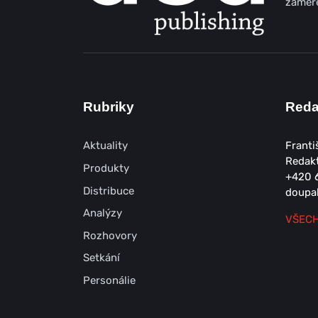
zaměře
Rubriky
Red
Aktuality
Franti
Redak
Produkty
+420 
Distribuce
doupa
Analýzy
VŠECH
Rozhovory
Setkání
Personálie