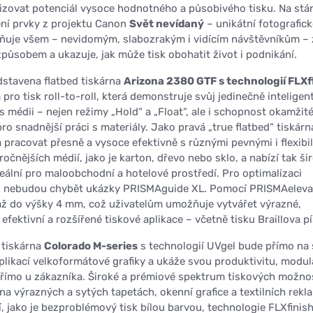
izovat potenciál vysoce hodnotného a působivého tisku. Na stá
ní prvky z projektu Canon
Svět nevídaný
– unikátní fotografick
ňuje všem – nevidomým, slabozrakým i vidícím návštěvníkům – 
působem a ukazuje, jak může tisk obohatit život i podnikání.
stavena flatbed tiskárna
Arizona 2380 GTF s technologií FLX
ro tisk roll-to-roll, která demonstruje svůj jedinečně inteligen
 médii – nejen režimy „Hold“ a „Float“, ale i schopnost okamžit
ro snadnější práci s materiály. Jako pravá „true flatbed“ tiskárn
 pracovat přesně a vysoce efektivně s různými pevnými i flexibi
ročnějších médií, jako je karton, dřevo nebo sklo, a nabízí tak ši
deální pro maloobchodní a hotelové prostředí. Pro optimalizaci
 nebudou chybět ukázky PRISMAguide XL. Pomocí PRISMAeleva
 až do výšky 4 mm, což uživatelům umožňuje vytvářet výrazné,
efektivní a rozšířené tiskové aplikace – včetně tisku Braillova p
 tiskárna
Colorado M-series
s technologií UVgel bude přímo na
plikací velkoformátové grafiky a ukáže svou produktivitu, modula
římo u zákazníka. Široké a prémiové spektrum tiskových možno
a výrazných a sytých tapetách, okenní grafice a textilních rekl
í, jako je bezproblémový tisk bílou barvou, technologie FLXfinis