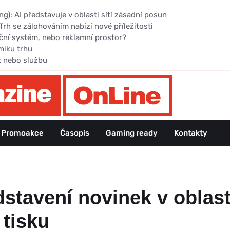
): AI představuje v oblasti sítí zásadní posun
Trh se zálohováním nabízí nové příležitosti
ční systém, nebo reklamní prostor?
miku trhu
t nebo službu
Promoakce
Časopis
Gaming ready
Kontakty
stavení novinek v oblast
tisku