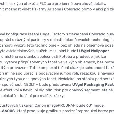
ch i lesklých efektů a FLXture pro jemné povrchové detaily.
ít možnost vidět tiskárny Arizona i Colorado přímo v akci při ž
.
vé konfigurace řešení UVgel Factory s tiskárnami Colorado bu
upráci s různými partnery v oblasti dokončovacích technologií,
možnosti využití této technologie – bez ohledu na objemové pož
tovatele tiskových služeb. Mezi nimi bude i
UVgel Wallpaper
e umístěna na stánku společnosti Fotoba a předvede, jak lze
bu vysoce přizpůsobených tapet ve velkých objemech, bez nutn
žitým provozem. Toto komplexní řešení ukazuje schopnosti tisk
při inline spolupráci s podavačem jumbo rolí, řezačkou a navíje
ůzných typů designových tapet. Nedaleko, na stánku partnersk
– společnosti NEOLT – bude představena
UVgel Packaging Fact
 efektivní a flexibilní digitální tisk pro obalový segment, stejně
 plakátů – ideální pro malé zakázky.
koustových tiskáren Canon imagePROGRAF bude 60" model
P-6600S
, který produkuje grafiku s precizní reprodukcí barev pr