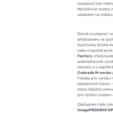
současný tisk matný
Návštěvníci budou m
ukázkách na stánku
Různé současné i no
představeny ve spol
ilustrovaly široké 
nebo rozpočet posky
Factory
, která bud
automatizovat výro
obsluhy a s nepřetr
Colorado M-series
Fotoba pro výrobu r
společnosti Canon 
která nabídne cenově
pro výrobu značení a
Zástupcem řady in
imagePROGRAF G