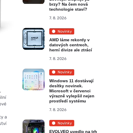
brzy? Na čem nová
technologie staví?
7. 8. 2026
Novinky
AMD láme rekordy v
datových centrech,
herní divize ale ztrácí
7. 8. 2026
Novinky
Windows 11 dostávají
desítky novinek.
,
Microsoft v červenci
výrazně vylepšil nejen
ilní
prostředí systému
rové
7. 8. 2026
ty a
ství
Novinky
EVOLVEO uvedlo na trh