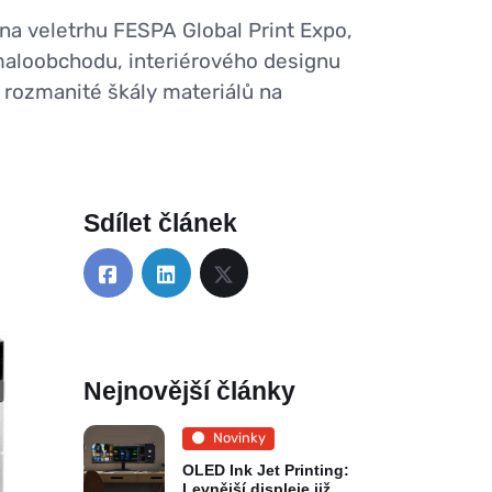
na veletrhu FESPA Global Print Expo,
 maloobchodu, interiérového designu
rozmanité škály materiálů na
Sdílet článek
Nejnovější články
Novinky
OLED Ink Jet Printing:
Levnější displeje již