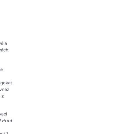
vé a
vách,
ch
agovat
ovněž
 z
vací
 Print
ořit