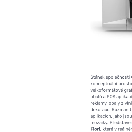
Stánek společnosti 
konceptuální prosto
velkoformátové grafi
obalů a POS aplikací
reklamy, obaly z vlni
dekorace. Rozmanito
aplikacích, jako jso
mozaiky. Představen
Fiori
, které v reáln