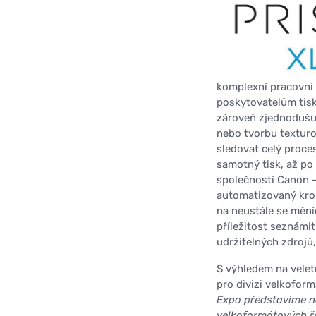
komplexní pracovní
poskytovatelům tis
zároveň zjednodušuje
nebo tvorbu texturo
sledovat celý proce
samotný tisk, až po
společností Canon 
automatizovaný kro
na neustále se mění
příležitost seznámi
udržitelných zdrojů,
S výhledem na velet
pro divizi velkofor
Expo představíme na
velkoformátových ř