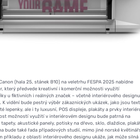
Canon (hala 25, stánek B10) na veletrhu FESPA 2025 nabídne
r, který předvede kreativní i komerční možnosti využití
ky u fiktivních i reálných značek – včetně interiérového designu
. K vidění bude pestrý výběr zákaznických ukázek, jako jsou text
té lepenky, ale i ty luxusní, POS displeje, plakáty a prvky interié
st možností využití v interiérovém designu bude patrná na
u tapety, akustické panely, potisky na dřevo, sklo, dlaždice, plaká
a bude také řada případových studií, mimo jiné norské květinář
ém příkladu z oblasti interiérového designu ukáže, jak může silná