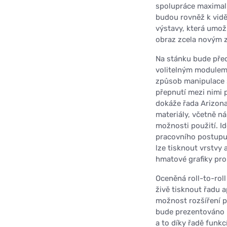
spolupráce maximal
budou rovněž k vidě
výstavy, která umož
obraz zcela novým z
Na stánku bude před
volitelným modulem p
způsob manipulace s
přepnutí mezi nimi p
dokáže řada Arizona
materiály, včetně ná
možnosti použití. I
pracovního postupu
lze tisknout vrstvy
hmatové grafiky pro 
Oceněná roll-to-roll
živě tisknout řadu a
možnost rozšíření p
bude prezentováno n
a to díky řadě funkc