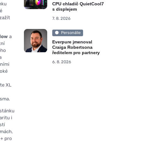
nku
CPU chladič QuietCool7
s displejem
é
zažít
7. 8. 2026
Personálie
flow
a
Everpure jmenoval
tní
Craiga Robertsona
ého
ředitelem pro partnery
a
6. 8. 2026
lními
roké
te XL
ísma.
 stánku
ritu i
stí
amách,
h+ pro