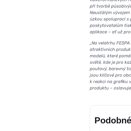
při tvorbě působivýc
Neustálým vývojem n
úzkou spoluprací s
poskytovatelům tisk
aplikace – ať už pr
„Na veletrhu FESPA 
atraktivních produk
modelů, které pomáh
světě, kde je pro k
poutavý, barevný tis
jsou klíčové pro ob
k reakci na grafiku
produktu – oslavujem
Podobné