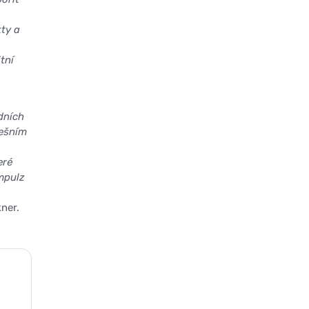
ty a
tní
dních
nešním
eré
impulz
ner.