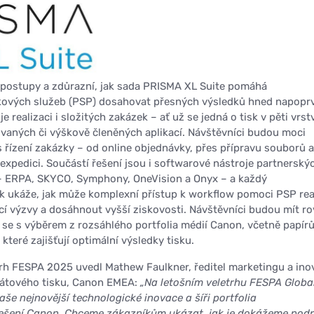
 postupy a zdůrazní, jak sada PRISMA XL Suite pomáhá
kových služeb (PSP) dosahovat přesných výsledků hned napopr
 realizaci i složitých zakázek – ať už se jedná o tisk v pěti vrst
vaných či výškově členěných aplikací. Návštěvníci budou moci
s řízení zakázky – od online objednávky, přes přípravu souborů a
 expedici. Součástí řešení jsou i softwarové nástroje partnerský
– ERPA, SKYCO, Symphony, OneVision a Onyx – a každý
k ukáže, jak může komplexní přístup k workflow pomoci PSP re
cí výzvy a dosáhnout vyšší ziskovosti. Návštěvníci budou mít r
t se s výběrem z rozsáhlého portfolia médií Canon, včetně papírů
 které zajišťují optimální výsledky tisku.
rh FESPA 2025 uvedl Mathew Faulkner, ředitel marketingu a ino
mátového tisku, Canon EMEA:
„Na letošním veletrhu FESPA Global
še nejnovější technologické inovace a šíři portfolia
ešení Canon. Chceme zákazníkům ukázat, jak je dokážeme podp