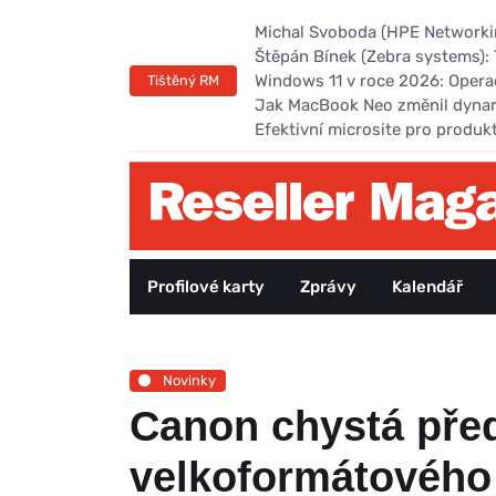
Michal Svoboda (HPE Networking
Štěpán Bínek (Zebra systems): 
Windows 11 v roce 2026: Opera
Tištěný RM
Jak MacBook Neo změnil dyna
Efektivní microsite pro produk
Profilové karty
Zprávy
Kalendář
Novinky
Canon chystá před
velkoformátového 