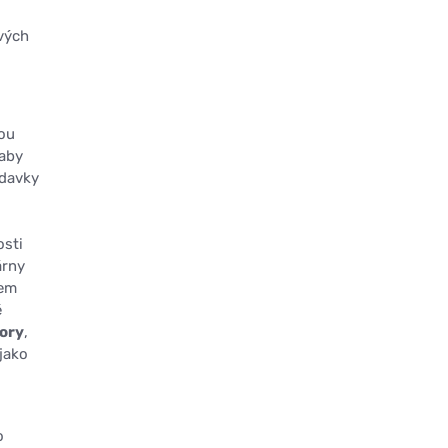
ivých
dou
 aby
adavky
osti
árny
čem
é
ory
,
 jako
o