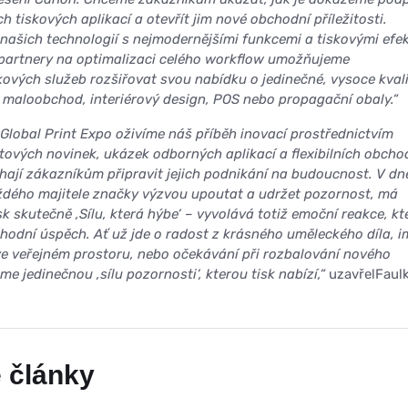
h tiskových aplikací a otevřít jim nové obchodní příležitosti.
ašich technologií s nejmodernějšími funkcemi a tiskovými efek
 partnery na optimalizaci celého workflow umožňujeme
ových služeb rozšiřovat svou nabídku o jedinečné, vysoce kvali
o maloobchod, interiérový design, POS nebo propagační obaly.“
Global Print Expo oživíme náš příběh inovací prostřednictvím
tových novinek, ukázek odborných aplikací a flexibilních obcho
ají zákazníkům připravit jejich podnikání na budoucnost. V d
aždého majitele značky výzvou upoutat a udržet pozornost, má
k skutečně ‚Sílu, která hýbe‘ – vyvolává totiž emoční reakce, kt
chodní úspěch. Ať už jde o radost z krásného uměleckého díla, 
 ve veřejném prostoru, nebo očekávání při rozbalování nového
e jedinečnou ‚sílu pozornosti‘, kterou tisk nabízí,“
uzavřelFaulk
 články