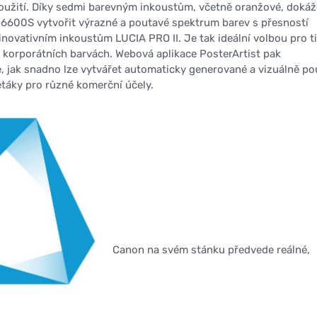
použití. Díky sedmi barevným inkoustům, včetně oranžové, dokáž
00S vytvořit výrazné a poutavé spektrum barev s přesností
inovativním inkoustům LUCIA PRO II. Je tak ideální volbou pro t
 v korporátních barvách. Webová aplikace PosterArtist pak
 jak snadno lze vytvářet automaticky generované a vizuálně po
etáky pro různé komerční účely.
Canon na svém stánku předvede reálné,