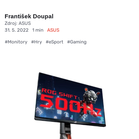
František Doupal
Zdroj: ASUS
31. 5. 2022
1 min
ASUS
#Monitory
#Hry
#eSport
#Gaming