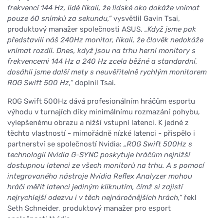
frekvencí 144 Hz, lidé říkali, že lidské oko dokáže vnímat
pouze 60 snímků za sekundu,“
vysvětlil Gavin Tsai,
produktový manažer společnosti ASUS.
„Když jsme pak
představili náš 240Hz monitor, říkali, že člověk nedokáže
vnímat rozdíl. Dnes, když jsou na trhu herní monitory s
frekvencemi 144 Hz a 240 Hz zcela běžné a standardní,
dosáhli jsme další mety s neuvěřitelně rychlým monitorem
ROG Swift 500 Hz,“
doplnil Tsai.
ROG Swift 500Hz dává profesionálním hráčům esportu
výhodu v turnajích díky minimálnímu rozmazání pohybu,
vylepšenému obrazu a nižší vstupní latenci. K jedné z
těchto vlastností - mimořádně nízké latenci - přispělo i
partnerství se společností Nvidia:
„ROG Swift 500Hz s
technologií Nvidia G-SYNC poskytuje hráčům nejnižší
dostupnou latenci ze všech monitorů na trhu. A s pomocí
integrovaného nástroje Nvidia Reflex Analyzer mohou
hráči měřit latenci jediným kliknutím, čímž si zajistí
nejrychlejší odezvu i v těch nejnáročnějších hrách,“
řekl
Seth Schneider, produktový manažer pro esport