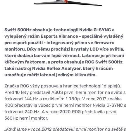
Swift 500Hz obsahuje technologii Nvidia G-SYNC a
vylepšený režim Esports Vibrance - speciálně vyladěný
pro esport použití - integrovaný přímo ve firmwaru
monitoru. Díky němu prochází krystaly LCD více světla,
které dodává barvám lepší věrnost. Latence je při hraní
klíčovým faktorem, a proto obsahuje ROG Swift 500Hz
také nástroj Nvidia Reflex Analyzer, který hráčům
umožňuje měřit latenci jediným kliknutím.
Značka ROG vždy posouvala hranice technologií displejů.
Před 10 lety představil ASUS první herní monitor na světě s
frekvencí 144 Hz a rozlišením 1 080p. V roce 2017 značka
ROG představila vůbec první herní monitor Nvidia G-SYNC s
frekvencí 240 Hz. A v roce 2020 ROG představila první
360Hz herní monitor.
„Když jsme v roce 2012 představili první monitor na světě s