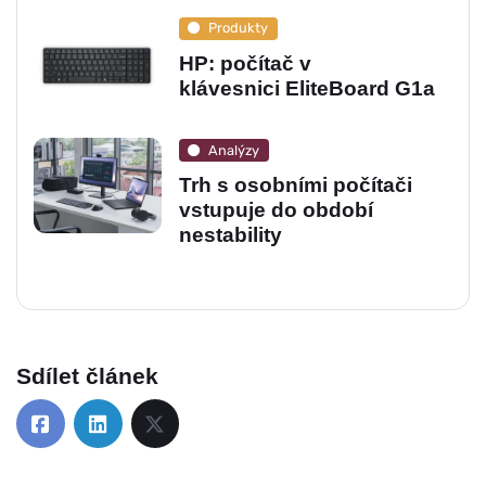
Produkty
HP: počítač v
klávesnici EliteBoard G1a
Analýzy
Trh s osobními počítači
vstupuje do období
nestability
Sdílet článek