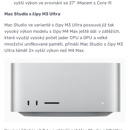
vyšší výkon ve srovnání se 27" iMacem s Core i9.
Mac Studio s čipy M3 Ultra
Mac Studio ve variantě s čipy M3 Ultra posouvá již tak
vysoký výkon modelu s čipy M4 Max ještě dál: v zátěžích,
které využijí vysoký počet jader CPU a GPU a velké
množství unifikované paměti, přináší Mac Studio s čipy M3
Ultra téměř 2× vyšší výkon než M4 Max.