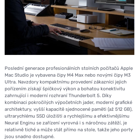
Poslední generace profesionálních stolních počítačů Apple
Mac Studio je vybavena čipy M4 Max nebo novými čipy M3
Ultra. Navzdory kompaktnímu provedení zákazníci jejich
pořízením získají špičkový výkon a bohatou konektivitu
zahrnující i moderní rozhraní Thunderbolt 5. Díky
kombinaci pokročilých výpočetních jader, moderní grafické
architektury, vyšší kapacitě sjednocené paměti (až 512 GB),
ultrarychlému SSD úložišti a rychlejšímu a efektivnějšímu
Neural Enginu se zařízení vyrovná i s náročnou zátěží, je
relativně tiché a může stát přímo na stole, takže jeho porty
jsou snadno dostupné.