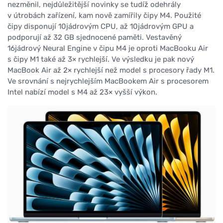
nezměnil, nejdůležitější novinky se tudíž odehrály
v útrobách zařízení, kam nově zamířily čipy M4. Použité
čipy disponují 10jádrovým CPU, až 10jádrovým GPU a
podporují až 32 GB sjednocené paměti. Vestavěný
16jádrový Neural Engine v čipu M4 je oproti MacBooku Air
s čipy M1 také až 3× rychlejší. Ve výsledku je pak nový
MacBook Air až 2× rychlejší než model s procesory řady M1.
Ve srovnání s nejrychlejším MacBookem Air s procesorem
Intel nabízí model s M4 až 23× vyšší výkon.