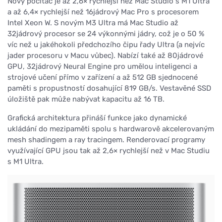
Nový počítač je až 2,6× rychlejší než Mac Studio s M1 Ultra
a až 6,4× rychlejší než 16jádrový Mac Pro s procesorem
Intel Xeon W. S novým M3 Ultra má Mac Studio až
32jádrový procesor se 24 výkonnými jádry, což je o 50 %
víc než u jakéhokoli předchozího čipu řady Ultra (a nejvíc
jader procesoru v Macu vůbec). Nabízí také až 80jádrové
GPU, 32jádrový Neural Engine pro umělou inteligenci a
strojové učení přímo v zařízení a až 512 GB sjednocené
paměti s propustností dosahující 819 GB/s. Vestavěné SSD
úložiště pak může nabývat kapacitu až 16 TB.
Grafická architektura přináší funkce jako dynamické
ukládání do mezipaměti spolu s hardwarově akcelerovaným
mesh shadingem a ray tracingem. Renderovací programy
využívající GPU jsou tak až 2,6× rychlejší než v Mac Studiu
s M1 Ultra.