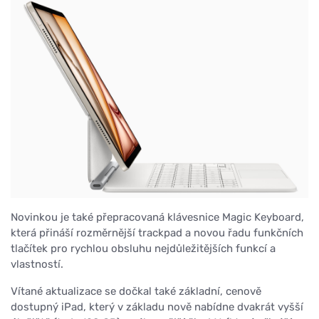
Novinkou je také přepracovaná klávesnice Magic Keyboard,
která přináší rozměrnější trackpad a novou řadu funkčních
tlačítek pro rychlou obsluhu nejdůležitějších funkcí a
vlastností.
Vítané aktualizace se dočkal také základní, cenově
dostupný iPad, který v základu nově nabídne dvakrát vyšší