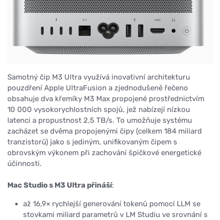
Samotný čip M3 Ultra využívá inovativní architekturu
pouzdření Apple UltraFusion a zjednodušeně řečeno
obsahuje dva křemíky M3 Max propojené prostřednictvím
10 000 vysokorychlostních spojů, jež nabízejí nízkou
latenci a propustnost 2,5 TB/s. To umožňuje systému
zacházet se dvěma propojenými čipy (celkem 184 miliard
tranzistorů) jako s jediným, unifikovaným čipem s
obrovským výkonem při zachování špičkové energetické
účinnosti.
Mac Studio s M3 Ultra přináší
:
až 16,9× rychlejší generování tokenů pomocí LLM se
stovkami miliard parametrů v LM Studiu ve srovnání s