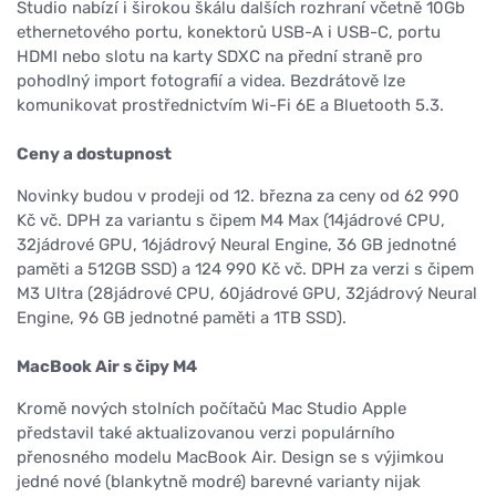
Studio nabízí i širokou škálu dalších rozhraní včetně 10Gb
ethernetového portu, konektorů USB-A i USB-C, portu
HDMI nebo slotu na karty SDXC na přední straně pro
pohodlný import fotografií a videa. Bezdrátově lze
komunikovat prostřednictvím Wi-Fi 6E a Bluetooth 5.3.
Ceny a dostupnost
Novinky budou v prodeji od 12. března za ceny od 62 990
Kč vč. DPH za variantu s čipem M4 Max (14jádrové CPU,
32jádrové GPU, 16jádrový Neural Engine, 36 GB jednotné
paměti a 512GB SSD) a 124 990 Kč vč. DPH za verzi s čipem
M3 Ultra (28jádrové CPU, 60jádrové GPU, 32jádrový Neural
Engine, 96 GB jednotné paměti a 1TB SSD).
MacBook Air s čipy M4
Kromě nových stolních počítačů Mac Studio Apple
představil také aktualizovanou verzi populárního
přenosného modelu MacBook Air. Design se s výjimkou
jedné nové (blankytně modré) barevné varianty nijak