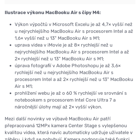
Ilustrace výkonu MacBooku Air s čipy M4:
Výkon výpočtů v Microsoft Excelu je až 4,7× vyšší než
u nejrychlejšího MacBooku Air s procesorem Intel a až
1,6× vyšší než u 13" MacBooku Air s M1;
uprava videa v iMovie je až 8× rychlejší než u
nejrychlejšího MacBooku Air s procesorem Intel a až
2× rychlejší než u 13" MacBooku Air s M1;
úprava fotografií v Adobe Photoshopu je až 3,6×
rychlejší než u nejrychlejšího MacBooku Air s
procesorem Intel a až 2× rychlejší než u 13" MacBooku
Air s M1;
prohlížení webu je až o 60 % rychlejší ve srovnání s
notebookem s procesorem Intel Core Ultra 7 a
náročnější úlohy mají až 2× vyšší výkon.
Mezi další novinky ve výbavě MacBooku Air patří
přepracovaná 12MPx kamera Center Stage s vylepšenou
kvalitou videa, která navíc automaticky udržuje uživatele v
záběru, i když se pohybují. Kamera podporuje také funkci