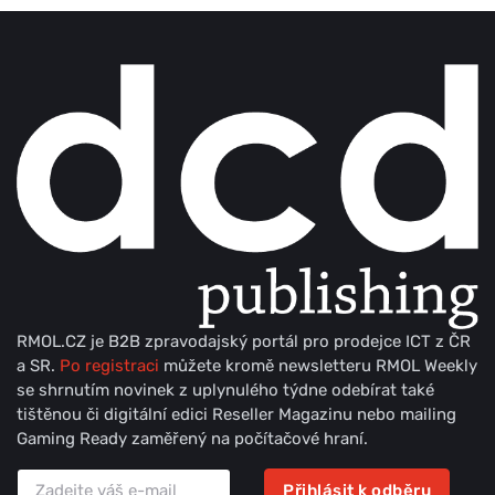
RMOL.CZ je B2B zpravodajský portál pro prodejce ICT z ČR
a SR.
Po registraci
můžete kromě newsletteru RMOL Weekly
se shrnutím novinek z uplynulého týdne odebírat také
tištěnou či digitální edici Reseller Magazinu nebo mailing
Gaming Ready zaměřený na počítačové hraní.
Přihlásit k odběru