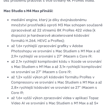
bez problémů pracovat s více streany 4K ProRes videa.
Mac Studio s M4 Max přináší:
mediální engine, který je díky dvojnásobnému
množství prostředků oproti M3 Max schopen současně
zpracovávat až 22 streamů 8K ProRes 422 videa (k
dispozici je hardwarově akcelerované kódování
formátů H.264, HEVC a ProRes);
až 1,6× rychlejší zpracování grafiky v Adobe
Photoshopu ve srovnání s Mac Studiem s M1 Max a až
2,9× rychlejší ve srovnání s 27" iMacem s Core i9;
až 2,1× rychlejší kompilování kódu v Xcode ve srovnání
s Mac Studiem s M1 Max a až 3,1× rychlejší kompilování
ve srovnání se 27" iMacem s Core i9;
až 1,2× vyšší výkon při kódování formátu ProRes v
Compressoru ve srovnání s Mac Studiem s M1 Max a až
2,8× rychlejší kódování ve srovnání se 27" iMacem s
Core i9;
až 1,6× vyšší výkon zpracování videa v aplikaci Topaz
Video AI ve srovnání s Mac Studiem s M1 Max a až 5×