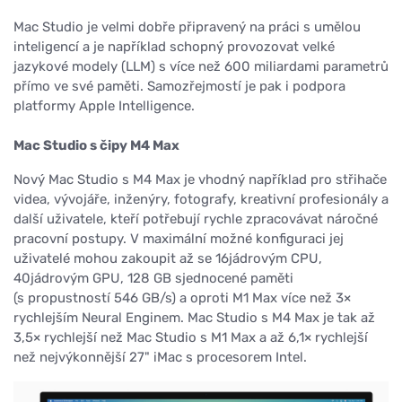
Mac Studio je velmi dobře připravený na práci s umělou
inteligencí a je například schopný provozovat velké
jazykové modely (LLM) s více než 600 miliardami parametrů
přímo ve své paměti. Samozřejmostí je pak i podpora
platformy Apple Intelligence.
Mac Studio s čipy M4 Max
Nový Mac Studio s M4 Max je vhodný například pro střihače
videa, vývojáře, inženýry, fotografy, kreativní profesionály a
další uživatele, kteří potřebují rychle zpracovávat náročné
pracovní postupy. V maximální možné konfiguraci jej
uživatelé mohou zakoupit až se 16jádrovým CPU,
40jádrovým GPU, 128 GB sjednocené paměti
(s propustností 546 GB/s) a oproti M1 Max více než 3×
rychlejším Neural Enginem. Mac Studio s M4 Max je tak až
3,5× rychlejší než Mac Studio s M1 Max a až 6,1× rychlejší
než nejvýkonnější 27" iMac s procesorem Intel.