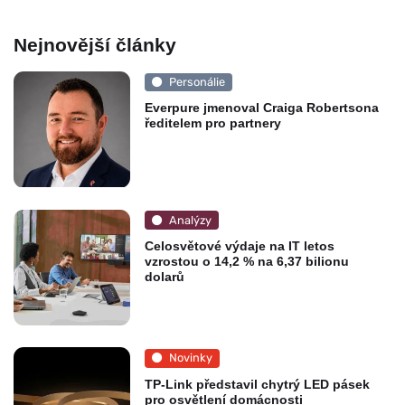
Nejnovější články
Personálie
Everpure jmenoval Craiga Robertsona
ředitelem pro partnery
Analýzy
Celosvětové výdaje na IT letos
vzrostou o 14,2 % na 6,37 bilionu
dolarů
Novinky
TP-Link představil chytrý LED pásek
pro osvětlení domácnosti