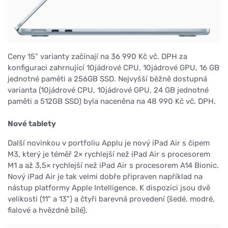
Ceny 15" varianty začínají na 36 990 Kč vč. DPH za
konfiguraci zahrnující 10jádrové CPU, 10jádrové GPU, 16 GB
jednotné paměti a 256GB SSD. Nejvyšší běžně dostupná
varianta (10jádrové CPU, 10jádrové GPU, 24 GB jednotné
paměti a 512GB SSD) byla naceněna na 48 990 Kč vč. DPH.
Nové tablety
Další novinkou v portfoliu Applu je nový iPad Air s čipem
M3, který je téměř 2× rychlejší než iPad Air s procesorem
M1 a až 3,5× rychlejší než iPad Air s procesorem A14 Bionic.
Nový iPad Air je tak velmi dobře připraven například na
nástup platformy Apple Intelligence. K dispozici jsou dvě
velikosti (11" a 13") a čtyři barevná provedení (šedé, modré,
fialové a hvězdně bílé).