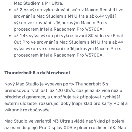
Mac Studiem s M1 Ultra;
až 2,6× výkon vykreslování scén v Maxon Redshift ve
srovnání s Mac Studiem s M1 Ultra a až 6,4× vyšší
výkon ve srovnání s 16jádrovým Macem Pro s
procesorem Intel a Radeonem Pro W5700X;
až 1,4× vyšší výkon při vykreslování 8K videa ve Final
Cut Pro ve srovnání s Mac Studiem s M1 Ultra a až 4×
vyšší výkon ve srovnání se 16jádrovým Macem Pro s
procesorem Intel a Radeonem Pro W5700X.
Thunderbolt 5 a další rozhraní
Nový Mac Studio je vybaven porty Thunderbolt 5 s
přenosovou rychlostí až 120 Gb/s, což je až 3× více než u
předchozí generace, a umožňuje tak připojovat rychlejší
externí úložiště, rozšiřující doky (například pro karty PCIe) a
výkonné rozbočovače.
Mac Studio ve variantě M3 Ultra zvládá například připojení
až osmi displejů Pro Display XDR v plném rozlišení 6K. Mac