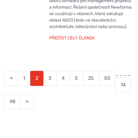
oboru softwaru pro management projektů
a informací. Řešení společnosti Newforma
se využívají v oborech, které sdružuje
oblast AECO (tedy ve stavebnictví,
architektuře, inženýrství nebo provozu).
PŘEČÍST CELÝ ČLÁNEK
…
…
…
…
«
1
2
3
4
5
25
50
74
98
»