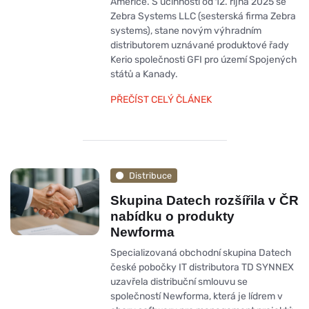
Americe. S účinností od 12. října 2025 se
Zebra Systems LLC (sesterská firma Zebra
systems), stane novým výhradním
distributorem uznávané produktové řady
Kerio společnosti GFI pro území Spojených
států a Kanady.
PŘEČÍST CELÝ ČLÁNEK
Distribuce
Skupina Datech rozšířila v ČR
nabídku o produkty
Newforma
Specializovaná obchodní skupina Datech
české pobočky IT distributora TD SYNNEX
uzavřela distribuční smlouvu se
společností Newforma, která je lídrem v