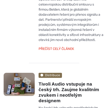
celoevropskou distribuční smlouvu s
firmou Belden, která je globálním
dodavatelem řešení pro přenos signálu a
dat. Partnerství přináší evropským
prodejcům, systémovým integrátorům i
instalačním firmám výkonná řešení v
oblasti konektivity a síťové infrastruktury a
otevírá jim nové obchodní příležitosti.
PŘEČÍST CELÝ ČLÁNEK
Distribuce
Tivoli Audio vstupuje na
český trh. Zaujme kvalitním
zvukem i neotřelým
designem
Na český trh vstoupila prostřednictvím