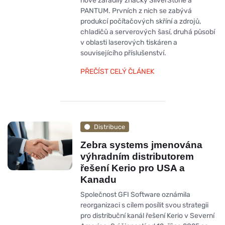
nově zařadily značky SilverStone a
PANTUM. Prvních z nich se zabývá
produkcí počítačových skříní a zdrojů,
chladičů a serverových šasí, druhá působí
v oblasti laserových tiskáren a
souvisejícího příslušenství.
PŘEČÍST CELÝ ČLÁNEK
Distribuce
Zebra systems jmenována
výhradním distributorem
řešení Kerio pro USA a
Kanadu
Společnost GFI Software oznámila
reorganizaci s cílem posílit svou strategii
pro distribuční kanál řešení Kerio v Severní