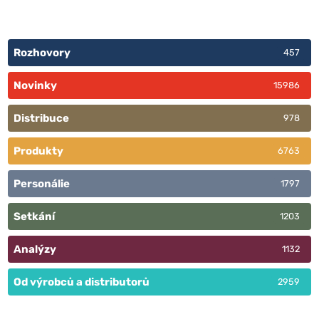
Rozhovory
457
Novinky
15986
Distribuce
978
Produkty
6763
Personálie
1797
Setkání
1203
Analýzy
1132
Od výrobců a distributorů
2959