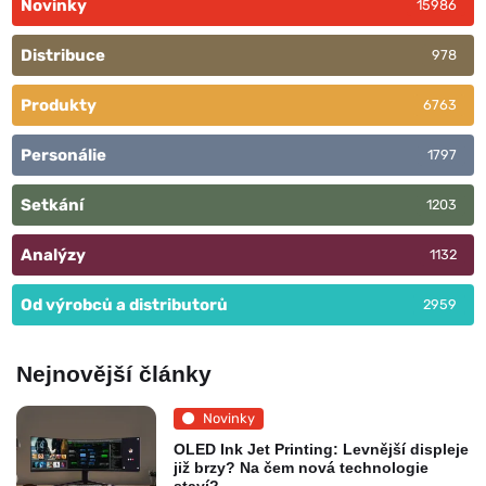
Novinky
15986
Distribuce
978
Produkty
6763
Personálie
1797
Setkání
1203
Analýzy
1132
Od výrobců a distributorů
2959
Nejnovější články
Novinky
OLED Ink Jet Printing: Levnější displeje
již brzy? Na čem nová technologie