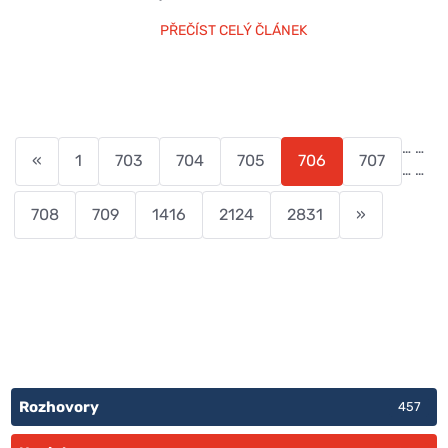
PŘEČÍST CELÝ ČLÁNEK
…
…
«
1
703
704
705
706
707
…
…
708
709
1416
2124
2831
»
Rozhovory
457