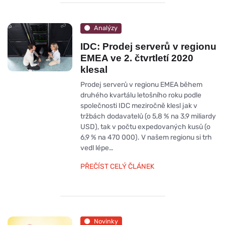
Analýzy
IDC: Prodej serverů v regionu
EMEA ve 2. čtvrtletí 2020
klesal
Prodej serverů v regionu EMEA během
druhého kvartálu letošního roku podle
společnosti IDC meziročně klesl jak v
tržbách dodavatelů (o 5,8 % na 3,9 miliardy
USD), tak v počtu expedovaných kusů (o
6,9 % na 470 000). V našem regionu si trh
vedl lépe…
PŘEČÍST CELÝ ČLÁNEK
Novinky