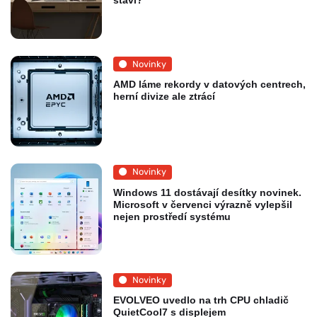
staví?
Novinky
AMD láme rekordy v datových centrech,
herní divize ale ztrácí
Novinky
Windows 11 dostávají desítky novinek.
Microsoft v červenci výrazně vylepšil
nejen prostředí systému
Novinky
EVOLVEO uvedlo na trh CPU chladič
QuietCool7 s displejem