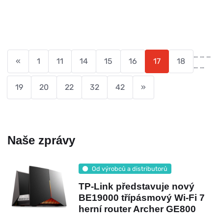
…
…
…
«
1
11
14
15
16
17
18
…
…
19
20
22
32
42
»
Naše zprávy
Od výrobců a distributorů
TP-Link představuje nový
BE19000 třípásmový Wi-Fi 7
herní router Archer GE800