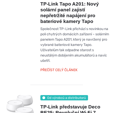
TP-Link Tapo A201: Nový
solární panel zajistí
nepřetržité napájení pro
bateriové kamery Tapo
Společnost TP-Link přichází s novinkou na
poli chytrých domácích zařízení – solárním
panelem Tapo A201, který je navržený pro
vybrané bateriové kamery Tapo.
Uživatelům tak odpadne starost s
neustálým dobíjením akumulátorů a navíc
ušetří.
PŘEČÍST CELÝ ČLÁNEK
Od výrobců a distributorů
TP-Link představuje Deco
BE25: Revoluční Wi-Fi 7