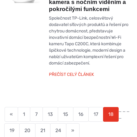
kamera s nočním viděním a
pokročilými funkcemi
Společnost TP-Link, celosvětový
dodavatel síťových produktů a řešení pro
chytrou domácnost, představuje
inovativní domácí bezpečnostní Wi-Fi
kameru Tapo C200C, která kombinuje
špičkové technologie, moderní design a
nabízí uživatelům komplexní řešení pro
domácí zabezpečení.
PŘEČÍST CELÝ ČLÁNEK
…
…
…
«
1
7
13
15
16
17
18
…
19
20
21
24
»