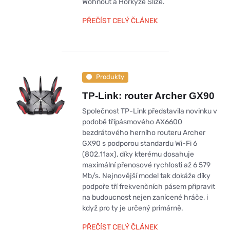
Wohnout a Horkýže Slíže.
PŘEČÍST CELÝ ČLÁNEK
Produkty
TP-Link: router Archer GX90
Společnost TP-Link představila novinku v
podobě třípásmového AX6600
bezdrátového herního routeru Archer
GX90 s podporou standardu Wi-Fi 6
(802.11ax), díky kterému dosahuje
maximální přenosové rychlosti až 6 579
Mb/s. Nejnovější model tak dokáže díky
podpoře tří frekvenčních pásem připravit
na budoucnost nejen zanícené hráče, i
když pro ty je určený primárně.
PŘEČÍST CELÝ ČLÁNEK