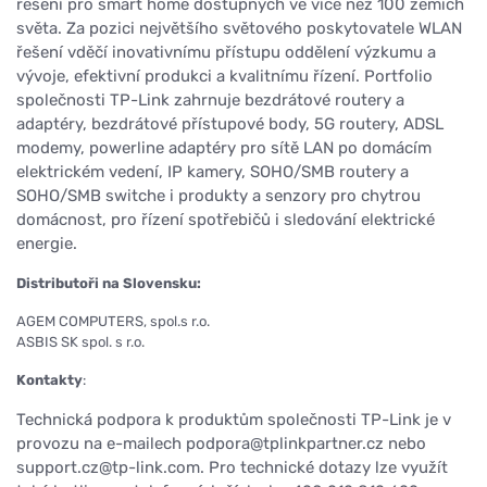
řešení pro smart home dostupných ve více než 100 zemích
světa. Za pozici největšího světového poskytovatele WLAN
řešení vděčí inovativnímu přístupu oddělení výzkumu a
vývoje, efektivní produkci a kvalitnímu řízení. Portfolio
společnosti TP-Link zahrnuje bezdrátové routery a
adaptéry, bezdrátové přístupové body, 5G routery, ADSL
modemy, powerline adaptéry pro sítě LAN po domácím
elektrickém vedení, IP kamery, SOHO/SMB routery a
SOHO/SMB switche i produkty a senzory pro chytrou
domácnost, pro řízení spotřebičů i sledování elektrické
energie.
Distributoři na Slovensku:
AGEM COMPUTERS, spol.s r.o.
ASBIS SK spol. s r.o.
Kontakty
:
Technická podpora k produktům společnosti TP-Link je v
provozu na e-mailech podpora@tplinkpartner.cz nebo
support.cz@tp-link.com. Pro technické dotazy lze využít