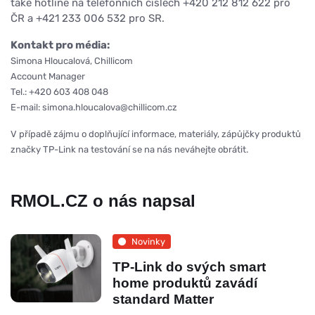
také hotline na telefonních číslech +420 212 812 622 pro
ČR a +421 233 006 532 pro SR.
Kontakt pro média:
Simona Hloucalová, Chillicom
Account Manager
Tel.: +420 603 408 048
E-mail: simona.hloucalova@chillicom.cz
V případě zájmu o doplňující informace, materiály, zápůjčky produktů
značky TP-Link na testování se na nás neváhejte obrátit.
RMOL.CZ o nás napsal
Novinky
TP-Link do svých smart
home produktů zavádí
standard Matter