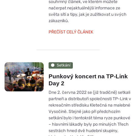
souhrnný článek, ve kterém můžete
načerpat nejaktuálnější informace ze
světa sítí a tipy, jak je zužitkovat u svých
zákazníků.
PŘEČÍST CELÝ ČLÁNEK
Setkání
Punkový koncert na TP-Link
Day 2
Dne 2. června 2022 se (již tradičně) setkali
partneři a distributoři společnosti TP-Link v
rekreačním středisku Kletečná na malebné
Vysočině. Stejně jako při předchozím
setkání bylo i tentokrát téma ryze punkové
– hlavními lákadly byly po minulých Třech
sestrách hned dvě hudební skupiny,