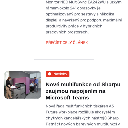
Monitor NEC MultiSync EA242WU s úzkým
rámem okolo 24" obrazovky je
optimalizovaný pro sestavy s několika
displeji a navržený pro podporu maximální
produktivity práce v hybridních
pracovních prostorech.
PŘEČÍST CELÝ ČLÁNEK
Novinky
Nové multifunkce od Sharpu
zaujmou napojením na
Microsoft Teams
Nová řada multifunkčních tiskáren A3
Future Workplace rozšiřuje ekosystém
chytrých kancelářských nástrojů Sharp.
Patnáct nových barevných multifunkcí v