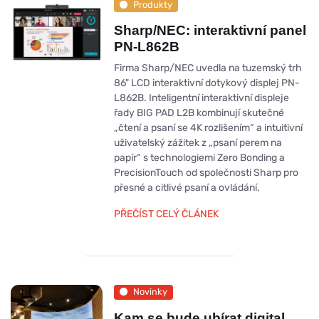
Produkty
Sharp/NEC: interaktivní panel
PN-L862B
Firma Sharp/NEC uvedla na tuzemský trh
86" LCD interaktivní dotykový displej PN-
L862B. Inteligentní interaktivní displeje
řady BIG PAD L2B kombinují skutečné
„čtení a psaní se 4K rozlišením“ a intuitivní
uživatelský zážitek z „psaní perem na
papír“ s technologiemi Zero Bonding a
PrecisionTouch od společnosti Sharp pro
přesné a citlivé psaní a ovládání.
PŘEČÍST CELÝ ČLÁNEK
Novinky
Kam se bude ubírat digital