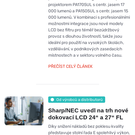
projektorem PA1705UL s centr. jasem 17
000 lumenů a PA1505UL s centr. jasem 15
000 lumenů. V kombinaci s profesionálními
možnostmi integrace jsou nové modely
LCD bez filtru pro téměř bezúdržbový
provoz s dlouhou životností, takže jsou
ideální pro použití na vysokých školách,
vzdělávání, v podnikových zasedacích
místnostech a v sektoru volného času.
PŘEČÍST CELÝ ČLÁNEK
Od výrobců a distributorů
Sharp/NEC uvedl na trh nové
dokovací LCD 24“ a 27“ FL
Díky snížení nákladů bez poklesu kvality
představuje stolní řada E spolehlivý výkon,