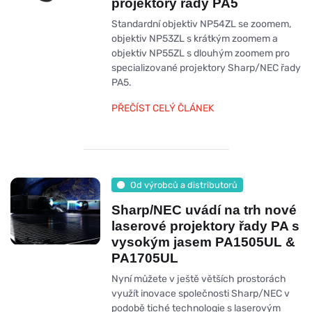
projektory řady PA5
Standardní objektiv NP54ZL se zoomem,
objektiv NP53ZL s krátkým zoomem a
objektiv NP55ZL s dlouhým zoomem pro
specializované projektory Sharp/NEC řady
PA5.
PŘEČÍST CELÝ ČLÁNEK
Od výrobců a distributorů
Sharp/NEC uvádí na trh nové
laserové projektory řady PA s
vysokým jasem PA1505UL &
PA1705UL
Nyní můžete v ještě větších prostorách
využít inovace společnosti Sharp/NEC v
podobě tiché technologie s laserovým