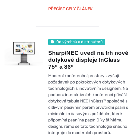
PŘEČÍST CELÝ ČLÁNEK
Od výrobců a distributorů
Sharp/NEC uvedl na trh nové
dotykové displeje InGlass
75“ a 86“
Moderní konferenční prostory zvyšují
požadavek po pokrokových dotykových
technologiích s inovativním designem. Na
podporu interaktivních konferencí přináší
dotyková tabule NEC InGlass™ společně s
citlivým pasivním perem prvotřídní psaní s
minimálním časovým zpožděním, které
připomíná psaní na papír. Díky štíhlému
designu rámu se tato technologie snadno
integruje do moderních prostorů.