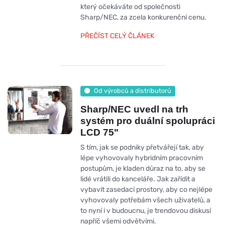
který očekáváte od společnosti
Sharp/NEC, za zcela konkurenční cenu.
PŘEČÍST CELÝ ČLÁNEK
Od výrobců a distributorů
Sharp/NEC uvedl na trh
systém pro duální spolupráci
LCD 75"
S tím, jak se podniky přetvářejí tak, aby
lépe vyhovovaly hybridním pracovním
postupům, je kladen důraz na to, aby se
lidé vrátili do kanceláře. Jak zařídit a
vybavit zasedací prostory, aby co nejlépe
vyhovovaly potřebám všech uživatelů, a
to nyní i v budoucnu, je trendovou diskusí
napříč všemi odvětvími.