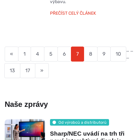
výbavu.
PŘEČÍST CELÝ ČLÁNEK
…
…
«
1
4
5
6
7
8
9
10
…
13
17
»
Naše zprávy
Od výrobců a distributorů
Sharp/NEC uvádí na trh tři