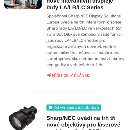
nové interaktivní displeje
řady LA/LB/LC Series
Společnost Sharp NEC Display Solutions
Europe uvedla na trh interaktivní displeje
Sharp řady LA/LB/LC ve velikostech 65",
75" a 86". Díky své komplexní sadě funkcí
jsou řady LA/LB/LC vhodné pro
organizace z různých odvětví, včetně
automobilového průmyslu, finančnictví,
státní správy, školství, poradenství, obrany,
energetiky a veřejných služeb.
PŘEČÍST CELÝ ČLÁNEK
Od výrobců a distributorů
Sharp/NEC uvádí na trh tři
nové objektivy pro laserové