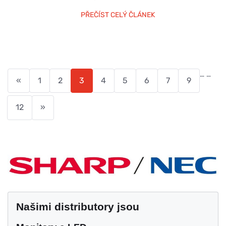
PŘEČÍST CELÝ ČLÁNEK
…
…
«
1
2
3
4
5
6
7
9
12
»
Našimi distributory jsou