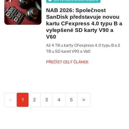
NAB 2026: Společnost
SanDisk představuje novou
kartu CFexpress 4.0 typu B a
vylepšené SD karty V90 a
V60
Až 4 TB u karty CFexpress 4.0 typu B a 2
TB u SD karet V90 a V60
PŘEČÍST CELÝ ČLÁNEK
«
1
2
3
4
5
»