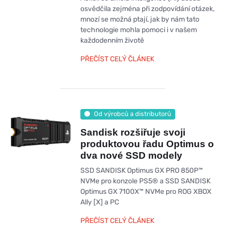
osvědčila zejména při zodpovídání otázek,
mnozí se možná ptají, jak by nám tato
technologie mohla pomoci i v našem
každodenním životě
PŘEČÍST CELÝ ČLÁNEK
Od výrobců a distributorů
Sandisk rozšiřuje svoji
produktovou řadu Optimus o
dva nové SSD modely
SSD SANDISK Optimus GX PRO 850P™
NVMe pro konzole PS5® a SSD SANDISK
Optimus GX 7100X™ NVMe pro ROG XBOX
Ally [X] a PC
PŘEČÍST CELÝ ČLÁNEK