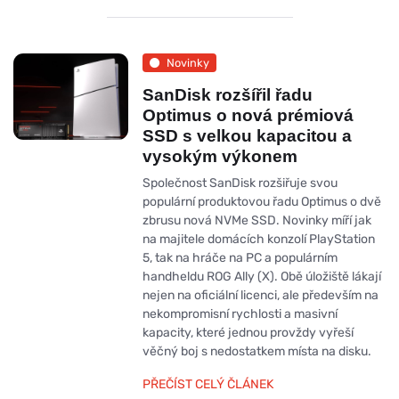
Novinky
SanDisk rozšířil řadu
Optimus o nová prémiová
SSD s velkou kapacitou a
vysokým výkonem
Společnost SanDisk rozšiřuje svou
populární produktovou řadu Optimus o dvě
zbrusu nová NVMe SSD. Novinky míří jak
na majitele domácích konzolí PlayStation
5, tak na hráče na PC a populárním
handheldu ROG Ally (X). Obě úložiště lákají
nejen na oficiální licenci, ale především na
nekompromisní rychlosti a masivní
kapacity, které jednou provždy vyřeší
věčný boj s nedostatkem místa na disku.
PŘEČÍST CELÝ ČLÁNEK