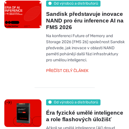
Od výrobců a distributorů
Sandisk představuje inovace
NAND pro éru inference AI na
FMS 2026
Na konferenci Future of Memory and
Storage 2026 (FMS 26) společnost Sandisk
předvede, jak inovace v oblasti NAND
pamětí pohánějí další fázi infrastruktury
pro umělou inteligenci.
PŘEČÍST CELÝ ČLÁNEK
Od výrobců a distributorů
Éra fyzické umělé inteligence
a role flashových úložišť
Ačkoli se umělá inteligence (AI) dosud