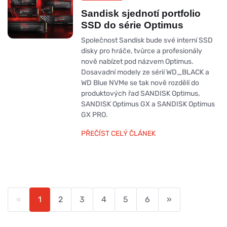
Sandisk sjednotí portfolio
SSD do série Optimus
Společnost Sandisk bude své interní SSD
disky pro hráče, tvůrce a profesionály
nově nabízet pod názvem Optimus.
Dosavadní modely ze sérií WD_BLACK a
WD Blue NVMe se tak nově rozdělí do
produktových řad SANDISK Optimus,
SANDISK Optimus GX a SANDISK Optimus
GX PRO.
PŘEČÍST CELÝ ČLÁNEK
«
1
2
3
4
5
6
»