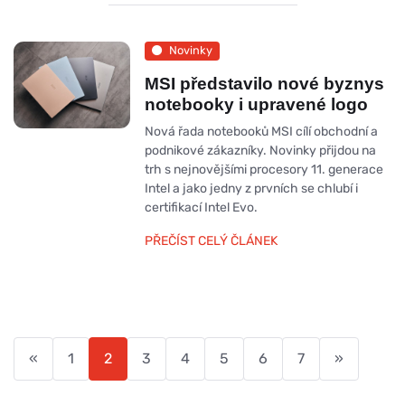
Novinky
MSI představilo nové byznys
notebooky i upravené logo
Nová řada notebooků MSI cílí obchodní a
podnikové zákazníky. Novinky přijdou na
trh s nejnovějšími procesory 11. generace
Intel a jako jedny z prvních se chlubí i
certifikací Intel Evo.
PŘEČÍST CELÝ ČLÁNEK
«
1
2
3
4
5
6
7
»