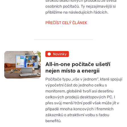
širokou škálu nových produktů ze světa
osobních počítačů. Ty nejzajímavější si
přiblížíme na následujících řádcích.
PŘEČÍST CELÝ ČLÁNEK
Novinky
All-in-one počítače ušetří
nejen místo a energii
Počítače typu „vše v jednom“, které spojují
výpočetní část do jednoho celku s
monitorem, globálně tvoří asi desetinu
celkových prodejů desktopových PC. I
přes svůj menší tržní podíl však může jít v
případě mnoha koncových i firemních
zákazníků o atraktivní volbu s řadou
benefitů.