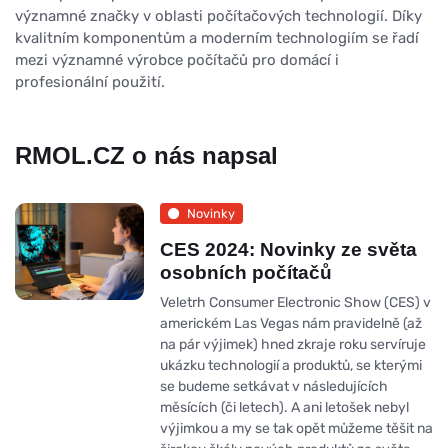
významné značky v oblasti počítačových technologií. Díky
kvalitním komponentům a moderním technologiím se řadí
mezi významné výrobce počítačů pro domácí i
profesionální použití.
RMOL.CZ o nás napsal
Novinky
CES 2024: Novinky ze světa
osobních počítačů
Veletrh Consumer Electronic Show (CES) v
americkém Las Vegas nám pravidelně (až
na pár výjimek) hned zkraje roku servíruje
ukázku technologií a produktů, se kterými
se budeme setkávat v následujících
měsících (či letech). A ani letošek nebyl
výjimkou a my se tak opět můžeme těšit na