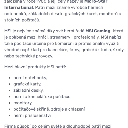
založena v roce 1986 a její celý název je
Micro-Star
International
. Patří mezi známé výrobce herních
notebooků, základních desek, grafických karet, monitorů a
stolních počítačů.
MSI je nejvíce známé díky své herní řadě
MSI Gaming
, která
je oblíbená mezi hráči, streamery i profesionály. MSI nabízí
také počítače určené pro komerční a profesionální využití,
vhodné například pro kanceláře, firmy, grafická studia, školy
nebo technické provozy.
Mezi hlavní produkty MSI patří:
herní notebooky,
grafické karty,
základní desky,
herní a kancelářské počítače
monitory,
počítačové skříně, zdroje a chlazení
herní příslušenství
Firma působí po celém světě a dlouhodobě patří mezi