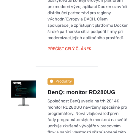
poskytovatel kontejnerových platforem
pro moderní vývoj aplikací Docker uzavřeli
distribuční partnerství pro regiony
východní Evropy a DACH. Cílem
spolupráce je zpřístupnit platformu Docker
široké partnerské síti a podpořit firmy při
modernizaci jejich aplikačního prostředí.
PŘEČÍST CELÝ ČLÁNEK
Produkty
BenQ: monitor RD280UG
Společnost BenQ uvedla na trh 28" 4K
monitor RD280UG navržený speciálně pro
programátory. Nová vlajková loď první
řady programátorských monitorů na světě
udržuje zkušené vývojáře v pracovním
flow a nabízí vlastnosti přizpůsobené této