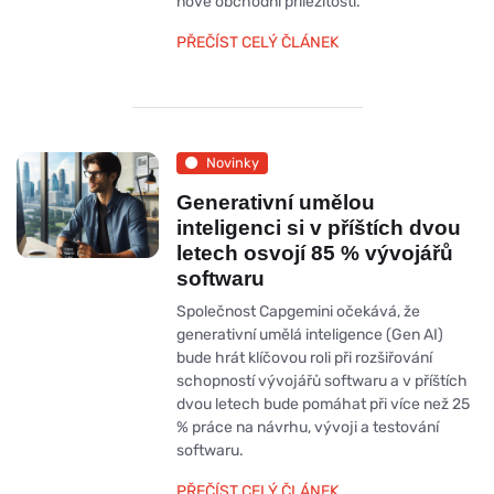
nové obchodní příležitosti.
PŘEČÍST CELÝ ČLÁNEK
Novinky
Generativní umělou
inteligenci si v příštích dvou
letech osvojí 85 % vývojářů
softwaru
Společnost Capgemini očekává, že
generativní umělá inteligence (Gen AI)
bude hrát klíčovou roli při rozšiřování
schopností vývojářů softwaru a v příštích
dvou letech bude pomáhat při více než 25
% práce na návrhu, vývoji a testování
softwaru.
PŘEČÍST CELÝ ČLÁNEK