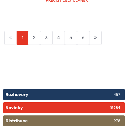
PŘEČÍST CELÝ ČLÁNEK
«
1
2
3
4
5
6
»
Rozhovory
457
Novinky
15984
Distribuce
978