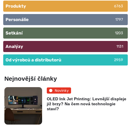
Produkty
6763
Personálie
1797
Setkání
1203
Analýzy
1131
Od výrobců a distributorů
2959
Nejnovější články
Novinky
OLED Ink Jet Printing: Levnější displeje
již brzy? Na čem nová technologie
staví?