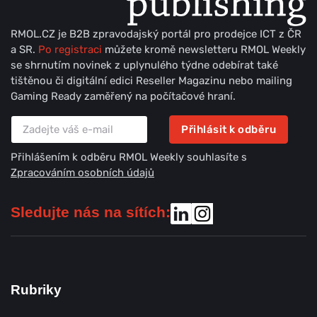
RMOL.CZ je B2B zpravodajský portál pro prodejce ICT z ČR
a SR.
Po registraci
můžete kromě newsletteru RMOL Weekly
se shrnutím novinek z uplynulého týdne odebírat také
tištěnou či digitální edici Reseller Magazinu nebo mailing
Gaming Ready zaměřený na počítačové hraní.
Přihlásit k odběru
Přihlášením k odběru RMOL Weekly souhlasíte s
Zpracováním osobních údajů
Sledujte nás na sítích:
Rubriky