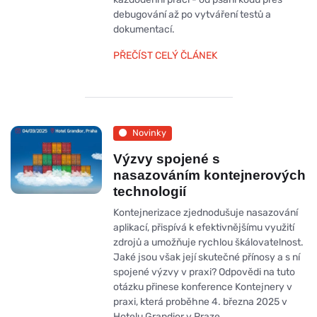
debugování až po vytváření testů a
dokumentací.
PŘEČÍST CELÝ ČLÁNEK
Novinky
Výzvy spojené s
nasazováním kontejnerových
technologií
Kontejnerizace zjednodušuje nasazování
aplikací, přispívá k efektivnějšímu využití
zdrojů a umožňuje rychlou škálovatelnost.
Jaké jsou však její skutečné přínosy a s ní
spojené výzvy v praxi? Odpovědi na tuto
otázku přinese konference Kontejnery v
praxi, která proběhne 4. března 2025 v
Hotelu Grandior v Praze.