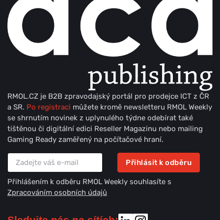
RMOL.CZ je B2B zpravodajský portál pro prodejce ICT z ČR
a SR.
Po registraci
můžete kromě newsletteru RMOL Weekly
se shrnutím novinek z uplynulého týdne odebírat také
tištěnou či digitální edici Reseller Magazinu nebo mailing
Gaming Ready zaměřený na počítačové hraní.
Přihlásit k odběru
Přihlášením k odběru RMOL Weekly souhlasíte s
Zpracováním osobních údajů
Sledujte nás na sítích: