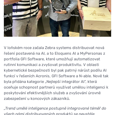
V loňském roce začala Zebra systems distribuovat nová
řešení postavená na AI, a to Eloquens AI a MyPersonas z
portfolia GFI Software, které umožňují automatizovat
rutinní komunikaci a zvyšovat produktivitu. V oblasti
kybernetické bezpečnosti byl pak patrný nárůst podílu AI
funkcí v řešeních Acronis, GFI Software a N-able. Nově tak
byla přidána kategorie „Nejlepší integrátor AI“, která
oceňuje schopnost partnerů využívat umělou inteligenci k
poskytování efektivnějších služeb a zvyšování úrovně
zabezpečení u koncových zákazníků.
„Trend umělé inteligence postupně integrované téměř do
všech námi distribuovaných produktů se neustále