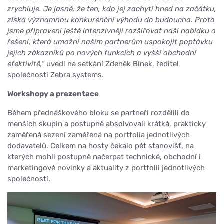
zrychluje. Je jasné, že ten, kdo jej zachytí hned na začátku,
získá významnou konkurenční výhodu do budoucna. Proto
jsme připraveni ještě intenzivněji rozšiřovat naši nabídku o
řešení, která umožní našim partnerům uspokojit poptávku
jejich zákazníků po nových funkcích a vyšší obchodní
efektivitě,“
uvedl na setkání Zdeněk Bínek, ředitel
společnosti Zebra systems.
Workshopy a prezentace
Během přednáškového bloku se partneři rozdělili do
menších skupin a postupně absolvovali krátká, prakticky
zaměřená sezení zaměřená na portfolia jednotlivých
dodavatelů. Celkem na hosty čekalo pět stanovišť, na
kterých mohli postupně načerpat technické, obchodní i
marketingové novinky a aktuality z portfolií jednotlivých
společností.