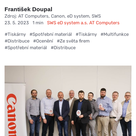
František Doupal
Zdroj: AT Computers, Canon, eD system, SWS
23. 5. 2023
1 min
SWS
eD system a.s.
AT Computers
#Tiskárny
#Spotřební materiál
#Tiskárny
#Multifunkce
#Distribuce
#Ocenění
#Ze světa firem
#Spotřební materiál
#Distribuce