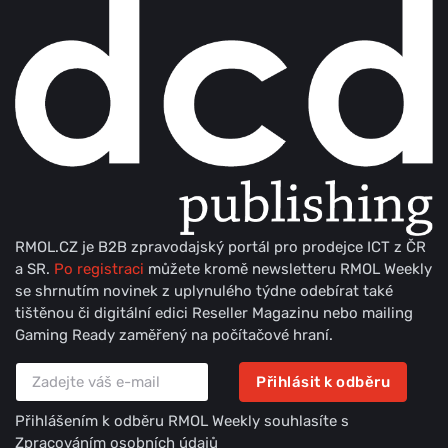
RMOL.CZ je B2B zpravodajský portál pro prodejce ICT z ČR
a SR.
Po registraci
můžete kromě newsletteru RMOL Weekly
se shrnutím novinek z uplynulého týdne odebírat také
tištěnou či digitální edici Reseller Magazinu nebo mailing
Gaming Ready zaměřený na počítačové hraní.
Přihlásit k odběru
Přihlášením k odběru RMOL Weekly souhlasíte s
Zpracováním osobních údajů