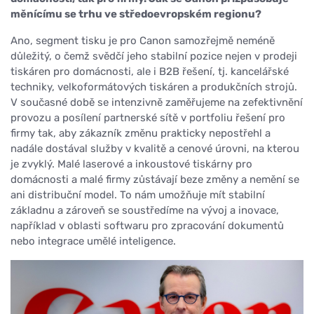
měnícímu se trhu ve středoevropském regionu?
Ano, segment tisku je pro Canon samozřejmě neméně
důležitý, o čemž svědčí jeho stabilní pozice nejen v prodeji
tiskáren pro domácnosti, ale i B2B řešení, tj. kancelářské
techniky, velkoformátových tiskáren a produkčních strojů.
V současné době se intenzivně zaměřujeme na zefektivnění
provozu a posílení partnerské sítě v portfoliu řešení pro
firmy tak, aby zákazník změnu prakticky nepostřehl a
nadále dostával služby v kvalitě a cenové úrovni, na kterou
je zvyklý. Malé laserové a inkoustové tiskárny pro
domácnosti a malé firmy zůstávají beze změny a nemění se
ani distribuční model. To nám umožňuje mít stabilní
základnu a zároveň se soustředíme na vývoj a inovace,
například v oblasti softwaru pro zpracování dokumentů
nebo integrace umělé inteligence.