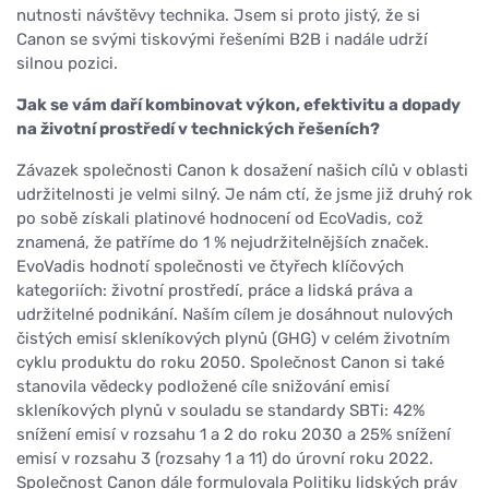
nutnosti návštěvy technika. Jsem si proto jistý, že si
Canon se svými tiskovými řešeními B2B i nadále udrží
silnou pozici.
Jak se vám daří kombinovat výkon, efektivitu a dopady
na životní prostředí v technických řešeních?
Závazek společnosti Canon k dosažení našich cílů v oblasti
udržitelnosti je velmi silný. Je nám ctí, že jsme již druhý rok
po sobě získali platinové hodnocení od EcoVadis, což
znamená, že patříme do 1 % nejudržitelnějších značek.
EvoVadis hodnotí společnosti ve čtyřech klíčových
kategoriích: životní prostředí, práce a lidská práva a
udržitelné podnikání. Naším cílem je dosáhnout nulových
čistých emisí skleníkových plynů (GHG) v celém životním
cyklu produktu do roku 2050. Společnost Canon si také
stanovila vědecky podložené cíle snižování emisí
skleníkových plynů v souladu se standardy SBTi: 42%
snížení emisí v rozsahu 1 a 2 do roku 2030 a 25% snížení
emisí v rozsahu 3 (rozsahy 1 a 11) do úrovní roku 2022.
Společnost Canon dále formulovala Politiku lidských práv