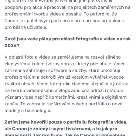
regionu střední Evropy jsme mimo jiné poskytovali
podporu pro akce a pracovali na projektech zaměřených na
profesionální tvorbu videa a obsahu. To potvrdilo, že
Canon je spolehlivým partnerem pro náročné produkce i
pro běžné uživatele.
Jaké jsou vaše plány pro oblast fotografie a videa na rok
2026?
V oblasti foto a video se zaměřujeme na rozvoj silného
ekosystému kolem tvorby obrazu, který přesahuje rámec
zařízení a zahrnuje i software a služby, které umožňují
profesionálům a pokročilým uživatelům vytvářet vysoce
kvalitní obsah. Vedle fotografie klademe stejně silný důraz
na tvorbu videoobsahu a vlogování, což odráží rostoucí
význam videa napříč komerčními, kreativními a digitálními
kanály. To zahrnuje rozšiřování našeho portfolia o nové
modely a technologie.
Zatím jsme hovořili pouze o portfoliu fotografií a videa,
ale Canon je známý i svými tiskárnami, a to jak pro
domácnosti, tak pro firmy. Jak se Canon přizpůsobuje