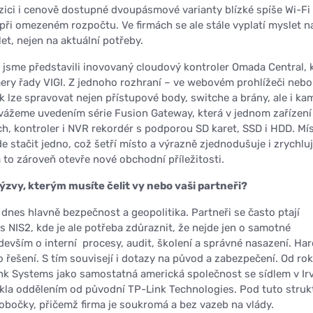
zici i cenově dostupné dvoupásmové varianty blízké spíše Wi-Fi 
 při omezeném rozpočtu. Ve firmách se ale stále vyplatí myslet n
let, nejen na aktuální potřeby.
 jsme představili inovovaný cloudový kontroler Omada Central, 
mery řady VIGI. Z jednoho rozhraní – ve webovém prohlížeči nebo
ak lze spravovat nejen přístupové body, switche a brány, ale i ka
vážeme uvedením série Fusion Gateway, která v jednom zařízení
ch, kontroler i NVR rekordér s podporou SD karet, SSD i HDD. Mí
de stačit jedno, což šetří místo a výrazně zjednodušuje i zrychlu
 to zároveň otevře nové obchodní příležitosti.
ýzvy, kterým musíte čelit vy nebo vaši partneři?
 dnes hlavně bezpečnost a geopolitika. Partneři se často ptají
s NIS2, kde je ale potřeba zdůraznit, že nejde jen o samotné
devším o interní
procesy, audit, školení a správné nasazení. Ha
o řešení. S tím souvisejí i dotazy na původ a zabezpečení. Od ro
nk Systems jako
samostatná americká společnost se sídlem v Irv
znikla oddělením od původní TP-Link Technologies. Pod tuto struk
pobočky, přičemž firma je soukromá a bez vazeb na vlády.