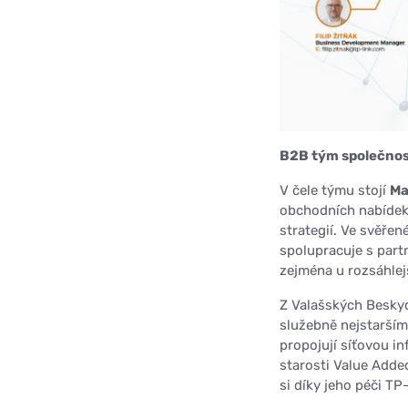
B2B tým společnost
V čele týmu stojí
Ma
obchodních nabídek 
strategií. Ve svěře
spolupracuje s partn
zejména u rozsáhlej
Z Valašských Beskyd
služebně nejstarším
propojují síťovou i
starosti Value Added
si díky jeho péči TP-