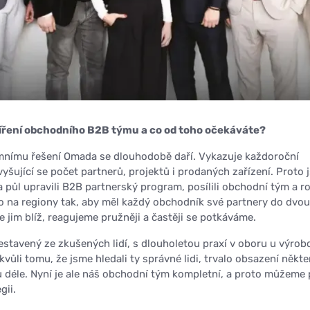
šíření obchodního B2B týmu a co od toho očekáváte?
emnímu řešení Omada se dlouhodobě daří. Vykazuje každoroční
vyšující se počet partnerů, projektů i prodaných zařízení. Proto
půl upravili B2B partnerský program, posílili obchodní tým a roz
o na regiony tak, aby měl každý obchodník své partnery do dvo
e jim blíž, reagujeme pružněji a častěji se potkáváme.
estavený ze zkušených lidí, s dlouholetou praxí v oboru u výrob
 kvůli tomu, že jsme hledali ty správné lidi, trvalo obsazení někt
 déle. Nyní je ale náš obchodní tým kompletní, a proto můžeme 
gii.