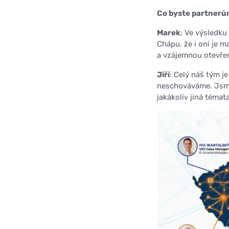
Co byste partnerů
Marek
: Ve výsledku
Chápu, že i oni je m
a vzájemnou otevře
Jiří
: Celý náš tým j
neschováváme. Jsme 
jakákoliv jiná témata