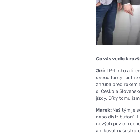
Co vás vedlo k roz
Jiří:
TP-Linku a fir
dvouciferný růst i z
zhruba před rokem a 
si Česko a Slovensk
jízdy. Díky tomu jsm
Marek:
Náš tým je s
nebo distributorů. I
nových pozic trochu
aplikovat naši strate