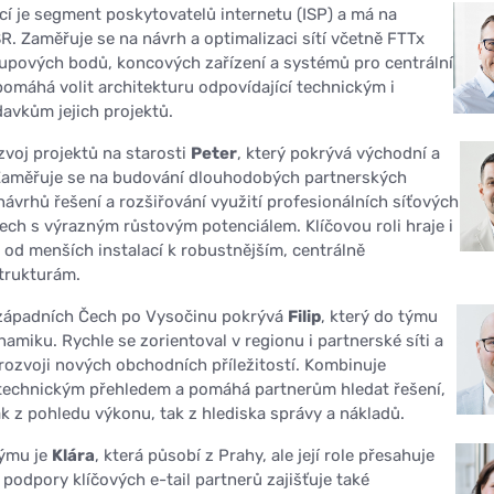
cí je segment poskytovatelů internetu (ISP) a má na
SR. Zaměřuje se na návrh a optimalizaci sítí včetně FTTx
stupových bodů, koncových zařízení a systémů pro centrální
omáhá volit architekturu odpovídající technickým i
vkům jejich projektů.
voj projektů na starosti
Peter
, který pokrývá východní a
 Zaměřuje se na budování dlouhodobých partnerských
návrhů řešení a rozšiřování využití profesionálních síťových
nech s výrazným růstovým potenciálem. Klíčovou roli hraje i
 od menších instalací k robustnějším, centrálně
trukturám.
západních Čech po Vysočinu pokrývá
Filip
, který do týmu
amiku. Rychle se zorientoval v regionu i partnerské síti a
 rozvoji nových obchodních příležitostí. Kombinuje
 technickým přehledem a pomáhá partnerům hledat řešení,
ak z pohledu výkonu, tak z hlediska správy a nákladů.
týmu je
Klára
, která působí z Prahy, ale její role přesahuje
podpory klíčových e-tail partnerů zajišťuje také