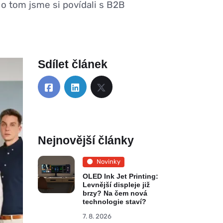
 o tom jsme si povídali s B2B
Sdílet článek
Nejnovější články
Novinky
OLED Ink Jet Printing:
Levnější displeje již
brzy? Na čem nová
technologie staví?
7. 8. 2026