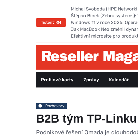
Michal Svoboda (HPE Networking
Štěpán Bínek (Zebra systems): 
Windows 11 v roce 2026: Opera
Tištěný RM
Jak MacBook Neo změnil dyna
Efektivní microsite pro produk
Profilové karty
Zprávy
Kalendář
Rozhovory
B2B tým TP-Linku 
Podnikové řešení Omada je dlouhodobě