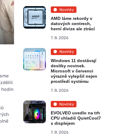
Novinky
AMD láme rekordy v
datových centrech,
herní divize ale ztrácí
7. 8. 2026
Novinky
Windows 11 dostávají
desítky novinek.
Microsoft v červenci
 jsme
výrazně vylepšil nejen
prostředí systému
dělili
u hodin
7. 8. 2026
Novinky
ců
EVOLVEO uvedlo na trh
erých
CPU chladič QuietCool7
plně
s displejem
7. 8. 2026