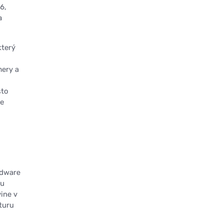
6,
a
který
mery a
sto
je
rdware
ku
ine v
turu