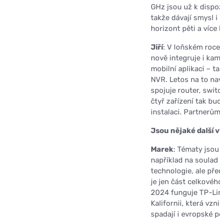
GHz jsou už k dispo
takže dávají smysl i
horizont pěti a více 
Jiří
: V loňském roce
nově integruje i ka
mobilní aplikaci – t
NVR. Letos na to na
spojuje router, swit
čtyř zařízení tak bu
instalaci. Partnerům
Jsou nějaké další v
Marek
: Tématy jsou
například na soulad 
technologie, ale pře
je jen část celkovéh
2024 funguje TP-Li
Kalifornii, která v
spadají i evropské 