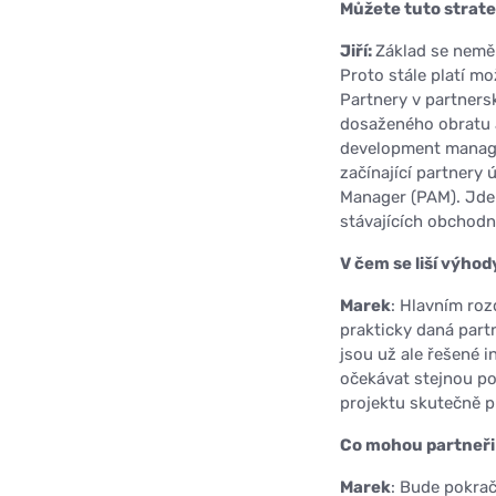
Můžete tuto strateg
Jiří:
Základ se nemě
Proto stále platí m
Partnery v partner
dosaženého obratu 
development manager
začínající partnery 
Manager (PAM). Jde 
stávajících obchodn
V čem se liší výho
Marek
: Hlavním roz
prakticky daná part
jsou už ale řešené 
očekávat stejnou pod
projektu skutečně pr
Co mohou partneři 
Marek
: Bude pokra