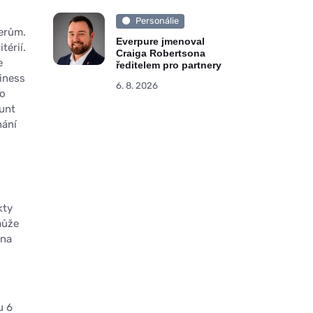
Personálie
nerům.
Everpure jmenoval
térií.
Craiga Robertsona
e
ředitelem pro partnery
iness
6. 8. 2026
ro
ount
hání
kty
může
 na
u 6