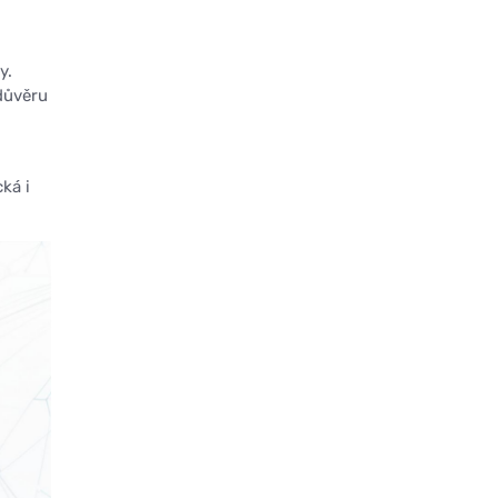
y.
 důvěru
ká i