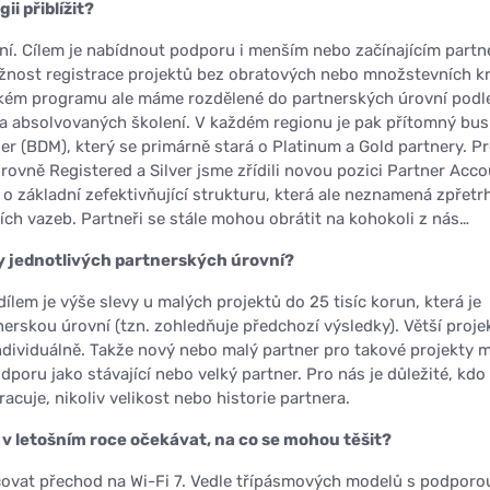
ii přiblížit?
ní. Cílem je nabídnout podporu i menším nebo začínajícím part
ožnost registrace projektů bez obratových nebo množstevních kri
ském programu ale máme rozdělené do partnerských úrovní podl
a absolvovaných školení. V každém regionu je pak přítomný bus
 (BDM), který se primárně stará o Platinum a Gold partnery. P
úrovně Registered a Silver jsme zřídili novou pozici Partner Acc
o základní zefektivňující strukturu, která ale neznamená zpřetr
ích vazeb. Partneři se stále mohou obrátit na kohokoli z nás…
dy jednotlivých partnerských úrovní?
dílem je výše slevy u malých projektů do 25 tisíc korun, která je
nerskou úrovní (tzn. zohledňuje předchozí výsledky). Větší proje
individuálně. Takže nový nebo malý partner pro takové projekty 
poru jako stávající nebo velký partner. Pro nás je důležité, kdo
acuje, nikoliv velikost nebo historie partnera.
v letošním roce očekávat, na co se mohou těšit?
čovat přechod na Wi-Fi 7. Vedle třípásmových modelů s podporo