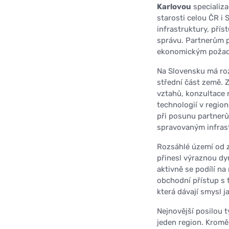
Karlovou
specializa
starosti celou ČR i 
infrastruktury, pří
správu. Partnerům p
ekonomickým požada
Na Slovensku má roz
střední část země.
vztahů, konzultace 
technologií v regio
při posunu partnerů
spravovaným infras
Rozsáhlé území od 
přinesl výraznou dyn
aktivně se podílí na
obchodní přístup s
která dávají smysl j
Nejnovější posilou 
jeden region. Kromě 