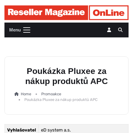
Menu
Poukázka Pluxee za
nákup produktů APC
Home
Promoakce
Poukázka Pluxee za nákup produktů APC
Vyhlašovatel
eD system a.s.