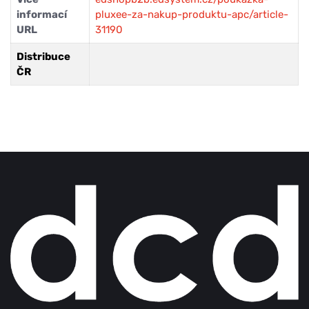
informací
pluxee-za-nakup-produktu-apc/article-
URL
31190
Distribuce
ČR