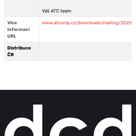
Váš ATC team
Více
www.atcomp.cz/downloads/mailing/2026/
informací
URL
Distribuce
ČR