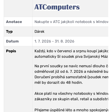
Anotace
Nakupte v ATC jakýkoli notebook s Windows 1
Typ
Dárek
Datum
1. 7. 2026 - 31. 8. 2026
Popis
Každý, kdo v červenci a srpnu koupí jakýko
automaticky 5l soudek piva Svijanský Máz (sv
Na první soudky se navíc nemusí dlouho ček
odměňovat již od 6. 7. 2026 a následně bu
Doručení probíhá samostatně (soudek nemus
měl by dorazit do 48 hodin.
Akce platí na všechny notebooky s Windows 
zákazníky ze skupin etail, retail a subdistr
Přejeme úspěšné léto a mnoho spokojených 