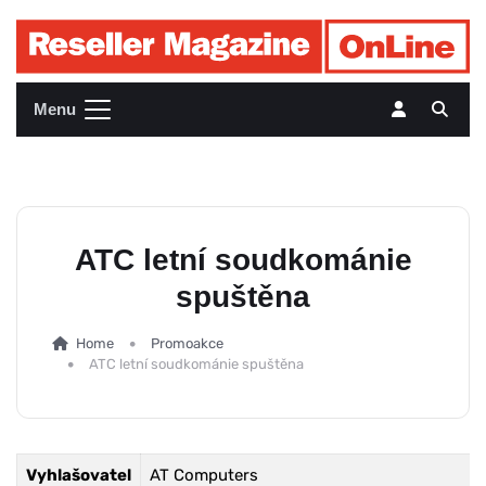
Menu
ATC letní soudkománie
spuštěna
Home
Promoakce
ATC letní soudkománie spuštěna
Vyhlašovatel
AT Computers