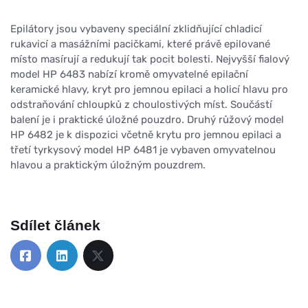
Epilátory jsou vybaveny speciální zklidňující chladicí
rukavicí a masážními pacičkami, které právě epilované
místo masírují a redukují tak pocit bolesti. Nejvyšší fialový
model HP 6483 nabízí kromě omyvatelné epilační
keramické hlavy, kryt pro jemnou epilaci a holicí hlavu pro
odstraňování chloupků z choulostivých míst. Součástí
balení je i praktické úložné pouzdro. Druhý růžový model
HP 6482 je k dispozici včetně krytu pro jemnou epilaci a
třetí tyrkysový model HP 6481 je vybaven omyvatelnou
hlavou a praktickým úložným pouzdrem.
Sdílet článek