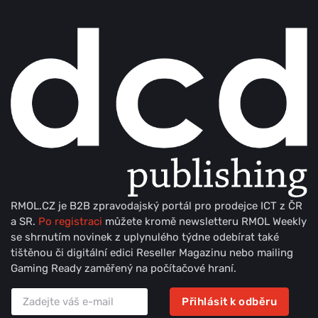
RMOL.CZ je B2B zpravodajský portál pro prodejce ICT z ČR
a SR.
Po registraci
můžete kromě newsletteru RMOL Weekly
se shrnutím novinek z uplynulého týdne odebírat také
tištěnou či digitální edici Reseller Magazinu nebo mailing
Gaming Ready zaměřený na počítačové hraní.
Přihlásit k odběru