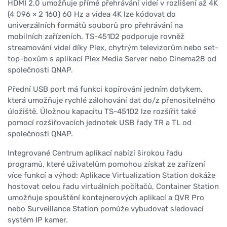
HDMI 2.0 umožňuje přímé přehrávání videí v rozlišení až 4K
(4 096 × 2 160) 60 Hz a videa 4K lze kódovat do
univerzálních formátů souborů pro přehrávání na
mobilních zařízeních. TS-451D2 podporuje rovněž
streamování videí díky Plex, chytrým televizorům nebo set-
top-boxům s aplikací Plex Media Server nebo Cinema28 od
společnosti QNAP.
Přední USB port má funkci kopírování jedním dotykem,
která umožňuje rychlé zálohování dat do/z přenositelného
úložiště. Úložnou kapacitu TS-451D2 lze rozšířit také
pomocí rozšiřovacích jednotek USB řady TR a TL od
společnosti QNAP.
Integrované Centrum aplikací nabízí širokou řadu
programů, které uživatelům pomohou získat ze zařízení
více funkcí a výhod: Aplikace Virtualization Station dokáže
hostovat celou řadu virtuálních počítačů, Container Station
umožňuje spouštění kontejnerových aplikací a QVR Pro
nebo Surveillance Station pomůže vybudovat sledovací
systém IP kamer.