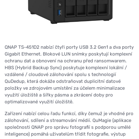
QNAP TS-451D2 nabízí čtyři porty USB 3.2 Gen1 a dva porty
Gigabit Ethernet. Blokové LUN snímky poskytují komplexní
ochranu dat a obnovení na ochranu před ransomwarem.
HBS (Hybrid Backup Sync) poskytuje komplexní lokální /
vzdálené / cloudové zálohování spolu s technologií
QuDedup, která dokáže odstraňovat duplicitní datové
položky ve zdrojovém umístění za účelem minimalizace
využití úložiště a šířky pásma a zkrácení doby pro
optimalizované využití úložiště.
Zařízení nabízí celou řadu funkcí, díky čemuž je vhodné pro
zálohování, sdílení a streamování médií. QuMagie (aplikace
společnosti QNAP pro správu fotografií s podporou umělé
inteligence) pomáhá uživatelům třídit fotografie, výstup