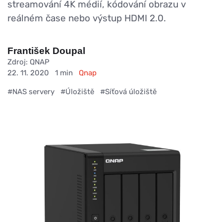
streamování 4K médií, kódování obrazu v
reálném čase nebo výstup HDMI 2.0.
František Doupal
Zdroj: QNAP
22. 11. 2020
1 min
Qnap
#NAS servery
#Úložiště
#Síťová úložiště