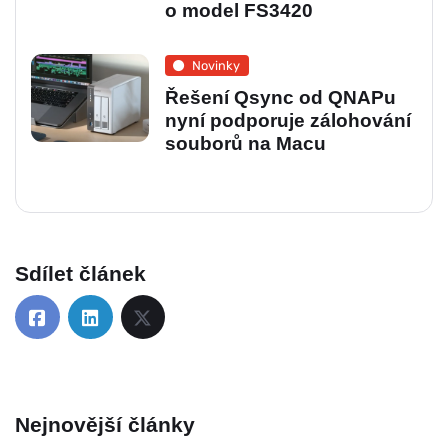
o model FS3420
Novinky
Řešení Qsync od QNAPu
nyní podporuje zálohování
souborů na Macu
Sdílet článek
Nejnovější články