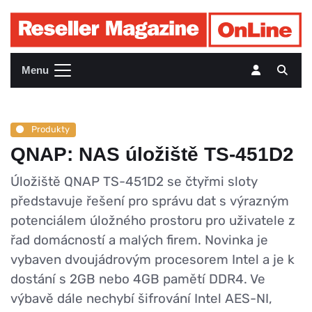
Menu
Produkty
QNAP: NAS úložiště TS-451D2
Úložiště QNAP TS-451D2 se čtyřmi sloty
představuje řešení pro správu dat s výrazným
potenciálem úložného prostoru pro uživatele z
řad domácností a malých firem. Novinka je
vybaven dvoujádrovým procesorem Intel a je k
dostání s 2GB nebo 4GB pamětí DDR4. Ve
výbavě dále nechybí šifrování Intel AES-NI,