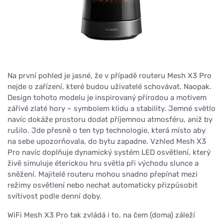
Na první pohled je jasné, že v případě routeru Mesh X3 Pro
nejde o zařízení, které budou uživatelé schovávat. Naopak.
Design tohoto modelu je inspirovaný přírodou a motivem
zářivé zlaté hory – symbolem klidu a stability. Jemné světlo
navíc dokáže prostoru dodat příjemnou atmosféru, aniž by
rušilo. Jde přesně o ten typ technologie, která místo aby
na sebe upozorňovala, do bytu zapadne. Vzhled Mesh X3
Pro navíc doplňuje dynamický systém LED osvětlení, který
živě simuluje éterickou hru světla při východu slunce a
sněžení. Majitelé routeru mohou snadno přepínat mezi
režimy osvětlení nebo nechat automaticky přizpůsobit
svítivost podle denní doby.
WiFi Mesh X3 Pro tak zvládá i to, na čem (doma) záleží