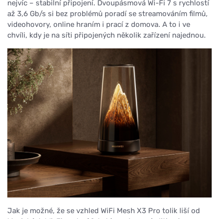
nejvíc – stabilní připojení. Dvoupásmová Wi-Fi 7 s rychlostí
až 3,6 Gb/s si bez problémů poradí se streamováním filmů,
videohovory, online hraním i prací z domova. A to i ve
chvíli, kdy je na síti připojených několik zařízení najednou.
Jak je možné, že se vzhled WiFi Mesh X3 Pro tolik liší od