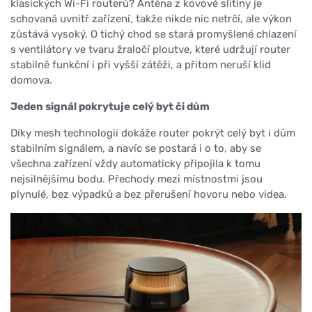
klasických Wi-Fi routerů? Anténa z kovové slitiny je
schovaná uvnitř zařízení, takže nikde nic netrčí, ale výkon
zůstává vysoký. O tichý chod se stará promyšlené chlazení
s ventilátory ve tvaru žraločí ploutve, které udržují router
stabilně funkční i při vyšší zátěži, a přitom neruší klid
domova.
Jeden signál pokrytuje celý byt či dům
Díky mesh technologii dokáže router pokrýt celý byt i dům
stabilním signálem, a navíc se postará i o to, aby se
všechna zařízení vždy automaticky připojila k tomu
nejsilnějšímu bodu. Přechody mezi místnostmi jsou
plynulé, bez výpadků a bez přerušení hovoru nebo videa.