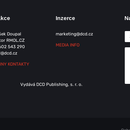
akce
Inzerce
N
šek Doupal
marketing@dcd.cz
tor RMOL.CZ
MEDIA INFO
602 543 290
l@dcd.cz
NY KONTAKTY
Vydává DCD Publishing, s. r. o.