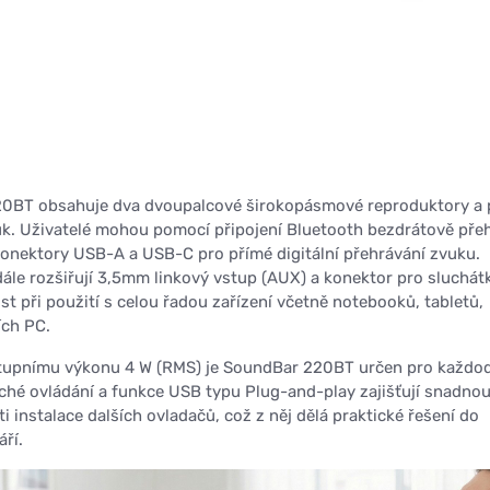
0BT obsahuje dva dvoupalcové širokopásmové reproduktory a p
k. Uživatelé mohou pomocí připojení Bluetooth bezdrátově pře
konektory USB-A a USB-C pro přímé digitální přehrávání zvuku.
dále rozšiřují 3,5mm linkový vstup (AUX) a konektor pro sluchát
st při použití s celou řadou zařízení včetně notebooků, tabletů,
ích PC.
tupnímu výkonu 4 W (RMS) je SoundBar 220BT určen pro každo
hé ovládání a funkce USB typu Plug-and-play zajišťují snadno
 instalace dalších ovladačů, což z něj dělá praktické řešení do
ří.