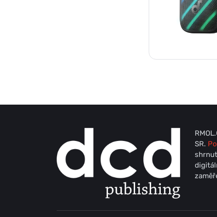
RMOL.C
SR.
Po
shrnut
digitá
zaměře