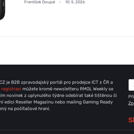
František Doupal
10. 5. 2026
Z je B2B zpravodajský portál pro prodejce ICT z ČR a
 registraci
můžete kromě newsletteru RMOL Weekly se
ím novinek z uplynulého týdne odebírat také tištěnou či
Př
lní edici Reseller Magazinu nebo mailing Gaming Ready
Zp
ný na počítačové hraní.
S