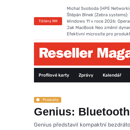
Michal Svoboda (HPE Networking
Štěpán Bínek (Zebra systems): 
Windows 11 v roce 2026: Opera
Tištěný RM
Jak MacBook Neo změnil dyna
Efektivní microsite pro produk
Profilové karty
Zprávy
Kalendář
Produkty
Genius: Bluetoot
Genius představil kompaktní bezdráto