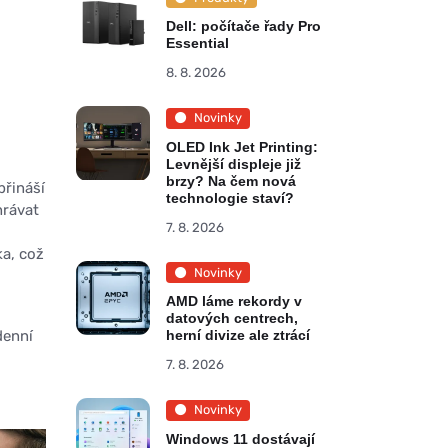
Dell: počítače řady Pro
Essential
8. 8. 2026
Novinky
OLED Ink Jet Printing:
Levnější displeje již
brzy? Na čem nová
řináší
technologie staví?
hrávat
7. 8. 2026
ka, což
Novinky
AMD láme rekordy v
datových centrech,
denní
herní divize ale ztrácí
u
7. 8. 2026
Novinky
Windows 11 dostávají