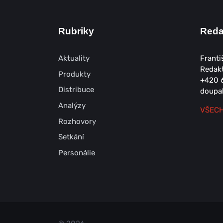
Rubriky
Red
Aktuality
Franti
Redak
Produkty
+420 
Distribuce
doupa
Analýzy
VŠECH
Rozhovory
Setkání
Personálie