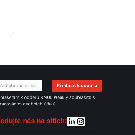
Přihlásit k odběru
ihlášením k odběru RMOL Weekly souhlasíte s
racováním osobních údajů
ledujte nás na sítích: