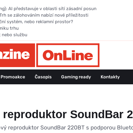
): AI představuje v oblasti sítí zásadní posun
Trh se zálohováním nabízí nové příležitosti
ční systém, nebo reklamní prostor?
miku trhu
t nebo službu
Promoakce
Časopis
Gaming ready
Kontakty
h reproduktor SoundBar 
vý reproduktor SoundBar 220BT s podporou Bluetoot