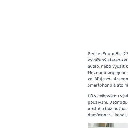
Genius SoundBar 22
vyvážený stereo zvu
audio, nebo využít 
Možnosti připojení 
zajišťuje všestranno
smartphonů a stoln
Díky celkovému výs
používání. Jednoduc
obsluhu bez nutnosti
domácností i kancelá