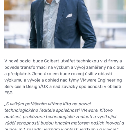
V nové pozici bude Colbert utvářet technickou vizi firmy a
povede transformaci na výzkum a vývoj zaměřený na cloud
a předplatné. Jeho úkolem bude rozvoj úsilí v oblasti
výzkumu a vývoje a dohled nad týmy VMware Engineering
Services a Design/UX a nad závazky společnosti v oblasti
ESG.
„S velkým potěšením vítáme Kita na pozici
technologického ředitele společnosti VMware. Kitovo
nadšení, prokázané technologické znalosti a vynikající
vůdčí schopnosti budou hnacím motorem našich inovací a
budou mít zásadní význam v oblasti výzkumu a vývoje,“