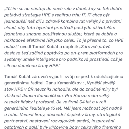
„Těším se na nástup do nové role v době, kdy se tak dobře
potkává strategie HPE s realitou trhu IT. IT chce být
jednodušší než dřív, zdravě kombinovat veřejný a privátní
cloud, aby toto hybridní prostředí poskytlo uživatelům
jednotnou snadno použitelnou službu, která se dobře a
nákladově efektivně řídí jako celek. To je přesně to, co HPE
nabízí,“
uvedl Tomáš Kubát a doplnil:
„Zároveň právě
doslova teď začíná poptávka po on-prem platformách pro
systémy umělé inteligence pro podniková prostředí, což je
silnou doménou firmy HPE.“
Tomáš Kubát zároveň vyjádřil svůj respekt k odcházejícímu
generálnímu řediteli Janu Kameníčkovi:
„Nynější skvělý
stav HPE v ČR nevznikl nahodile, ale do značné míry byl
vtisknut Janem Kameníčkem. Pro Honzu mám velký
respekt lidsky i profesně. Je ve firmě 34 let a v roli
generálního ředitele je 16 let. Měl jsem možnost být hodně
u toho. Vedení firmy, obchodní úspěchy firmy, strategická
partnerství, nastavení rozvojových směrů, inspirování
ostatních a další byly klíčovými body celkového firemního