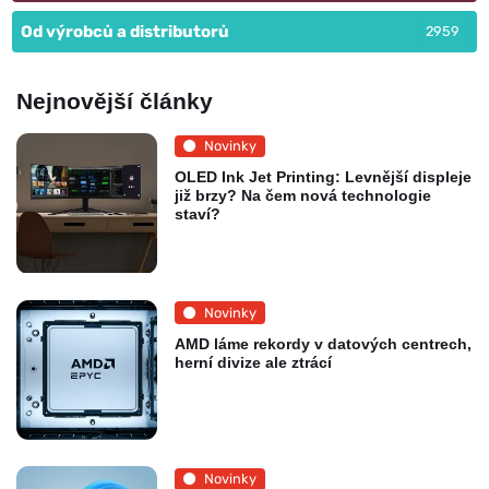
Od výrobců a distributorů
2959
Nejnovější články
Novinky
OLED Ink Jet Printing: Levnější displeje
již brzy? Na čem nová technologie
staví?
Novinky
AMD láme rekordy v datových centrech,
herní divize ale ztrácí
Novinky