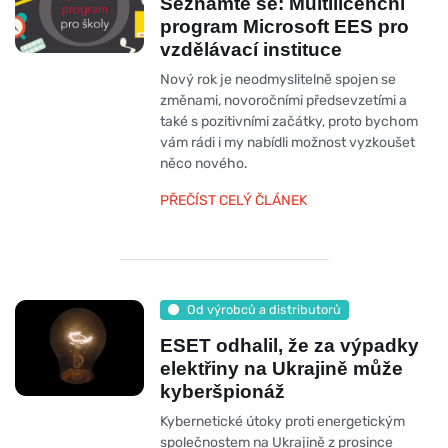
Seznamte se: Multilicenční
program Microsoft EES pro
vzdělávací instituce
Nový rok je neodmyslitelně spojen se
změnami, novoročními předsevzetími a
také s pozitivními začátky, proto bychom
vám rádi i my nabídli možnost vyzkoušet
něco nového.
PŘEČÍST CELÝ ČLÁNEK
Od výrobců a distributorů
ESET odhalil, že za výpadky
elektřiny na Ukrajině může
kyberšpionáž
Kybernetické útoky proti energetickým
společnostem na Ukrajině z prosince