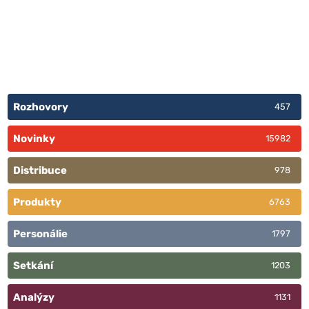
Rozhovory
457
Novinky
15982
Distribuce
978
Produkty
6763
Personálie
1797
Setkání
1203
Analýzy
1131