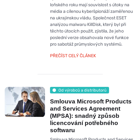
loňského roku mají souvislost s útoky na
média a cílenou kyberšpionáží zaměřenou
na ukrajinskou vládu. Společnost ESET
analýzou malwaru KillDisk, který byl při
těchto útocích použit, zjistila, že jeho
poslední verze obsahovala nové funkce
pro sabotáž průmyslových systémů.
PŘEČÍST CELÝ ČLÁNEK
Od výrobců a distributorů
Smlouva Microsoft Products
and Services Agreement
(MPSA): snadný způsob
licencování potřebného
softwaru
Smlouva Microsoft Products and Services