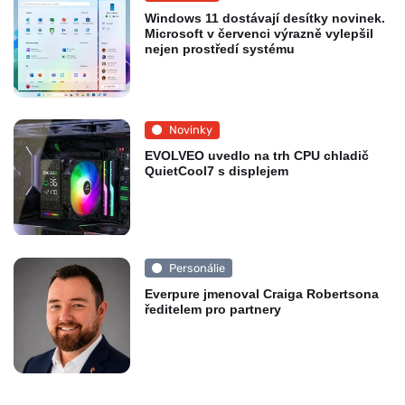
Windows 11 dostávají desítky novinek.
Microsoft v červenci výrazně vylepšil
nejen prostředí systému
Novinky
EVOLVEO uvedlo na trh CPU chladič
QuietCool7 s displejem
Personálie
Everpure jmenoval Craiga Robertsona
ředitelem pro partnery