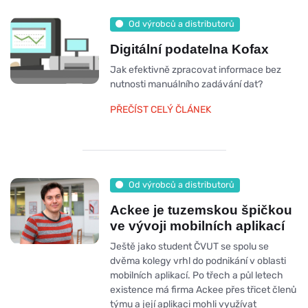
Od výrobců a distributorů
Digitální podatelna Kofax
Jak efektivně zpracovat informace bez
nutnosti manuálního zadávání dat?
PŘEČÍST CELÝ ČLÁNEK
Od výrobců a distributorů
Ackee je tuzemskou špičkou
ve vývoji mobilních aplikací
Ještě jako student ČVUT se spolu se
dvěma kolegy vrhl do podnikání v oblasti
mobilních aplikací. Po třech a půl letech
existence má firma Ackee přes třicet členů
týmu a její aplikaci mohli využívat