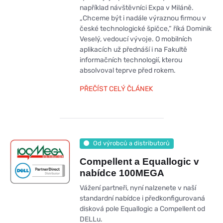
například návštěvníci Expa v Miláně.
„Chceme být i nadále výraznou firmou v
české technologické špičce,“ říká Dominik
Veselý, vedoucí vývoje. O mobilních
aplikacích už přednáší i na Fakultě
informačních technologií, kterou
absolvoval teprve před rokem.
PŘEČÍST CELÝ ČLÁNEK
Od výrobců a distributorů
Compellent a Equallogic v
nabídce 100MEGA
Vážení partneři, nyní nalzenete v naší
standardní nabídce i předkonfigurovaná
disková pole Equallogic a Compellent od
DELLu.