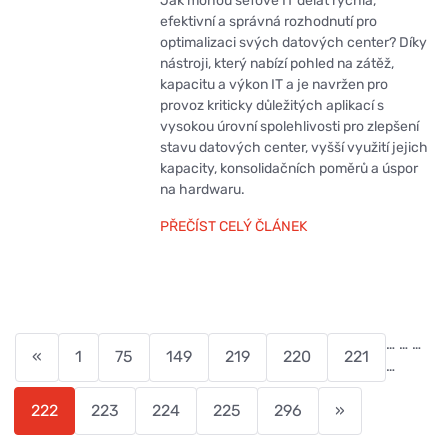
Jak mohou šéfové IT dělat rychlá,
efektivní a správná rozhodnutí pro
optimalizaci svých datových center? Díky
nástroji, který nabízí pohled na zátěž,
kapacitu a výkon IT a je navržen pro
provoz kriticky důležitých aplikací s
vysokou úrovní spolehlivosti pro zlepšení
stavu datových center, vyšší využití jejich
kapacity, konsolidačních poměrů a úspor
na hardwaru.
PŘEČÍST CELÝ ČLÁNEK
…
…
…
«
1
75
149
219
220
221
…
222
223
224
225
296
»