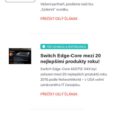
Vážení partneři, posíláme naši tzv.
„týdenní“ svodku.
PŘEČÍST CELÝ ČLÁNEK
Od výrobců a distributorů
Switch Edge-Core mezi 20
nejlepšími produkty roku!
Switch Edge-Core AS5712-54X byl
zařazen mezi 20 nejlepších produktů roku
2015 podle NetworkWorld – v USA velmi
uznávaného IT časopisu.
PŘEČÍST CELÝ ČLÁNEK