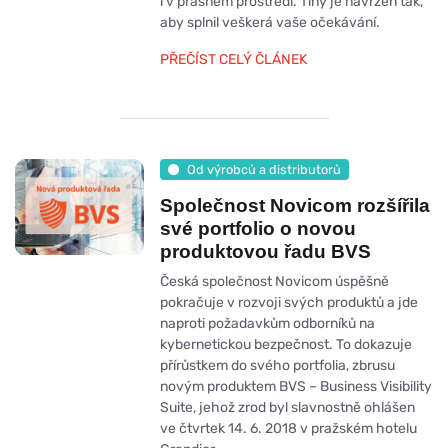
i v prašném prostředí. Tiny je navržen tak,
aby splnil veškerá vaše očekávání.
PŘEČÍST CELÝ ČLÁNEK
Od výrobců a distributorů
Společnost Novicom rozšířila
své portfolio o novou
produktovou řadu BVS
Česká společnost Novicom úspěšně
pokračuje v rozvoji svých produktů a jde
naproti požadavkům odborníků na
kybernetickou bezpečnost. To dokazuje
přírůstkem do svého portfolia, zbrusu
novým produktem BVS – Business Visibility
Suite, jehož zrod byl slavnostně ohlášen
ve čtvrtek 14. 6. 2018 v pražském hotelu