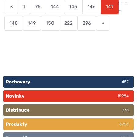
…
…
…
«
1
75
144
145
146
147
…
148
149
150
222
296
»
Rozhovory
457
Novinky
15984
Distribuce
978
Produkty
6763