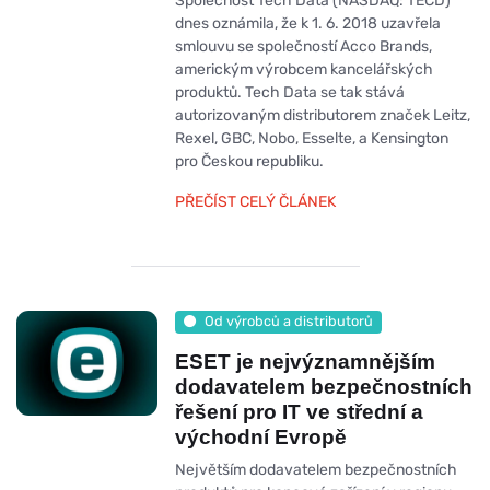
Společnost Tech Data (NASDAQ: TECD)
dnes oznámila, že k 1. 6. 2018 uzavřela
smlouvu se společností Acco Brands,
americkým výrobcem kancelářských
produktů. Tech Data se tak stává
autorizovaným distributorem značek Leitz,
Rexel, GBC, Nobo, Esselte, a Kensington
pro Českou republiku.
PŘEČÍST CELÝ ČLÁNEK
Od výrobců a distributorů
ESET je nejvýznamnějším
dodavatelem bezpečnostních
řešení pro IT ve střední a
východní Evropě
Největším dodavatelem bezpečnostních