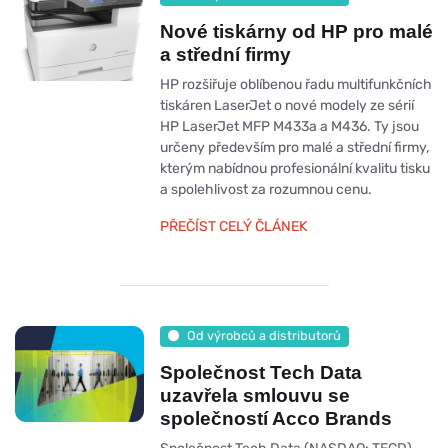
Nové tiskárny od HP pro malé
a střední firmy
HP rozšiřuje oblíbenou řadu multifunkčních
tiskáren LaserJet o nové modely ze sérií
HP LaserJet MFP M433a a M436. Ty jsou
určeny především pro malé a střední firmy,
kterým nabídnou profesionální kvalitu tisku
a spolehlivost za rozumnou cenu.
PŘEČÍST CELÝ ČLÁNEK
Od výrobců a distributorů
Společnost Tech Data
uzavřela smlouvu se
společností Acco Brands