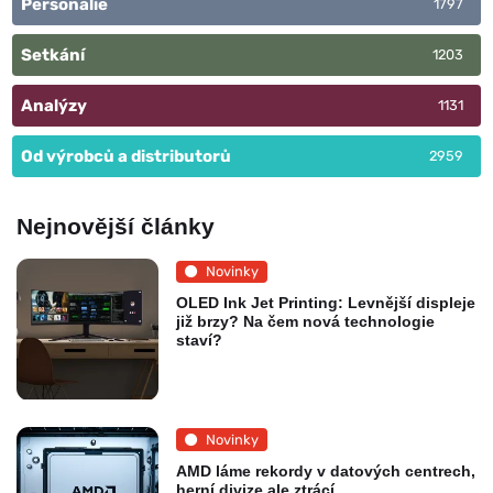
Personálie
1797
Setkání
1203
Analýzy
1131
Od výrobců a distributorů
2959
Nejnovější články
Novinky
OLED Ink Jet Printing: Levnější displeje
již brzy? Na čem nová technologie
staví?
Novinky
AMD láme rekordy v datových centrech,
herní divize ale ztrácí