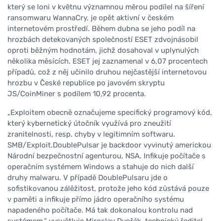
který se loni v květnu významnou měrou podílel na šíření
ransomwaru WannaCry, je opět aktivní v českém
internetovém prostředí. Během dubna se jeho podíl na
hrozbách detekovaných společností ESET zdvojnásobil
oproti běžným hodnotám, jichž dosahoval v uplynulých
několika měsících. ESET jej zaznamenal v 6,07 procentech
případů, což z něj učinilo druhou nejčastější internetovou
hrozbu v České republice po javovém skryptu
JS/CoinMiner s podílem 10,92 procenta.
„Exploitem obecně označujeme specifický programový kód,
který kybernetický útočník využívá pro zneužití
zranitelnosti, resp. chyby v legitimním softwaru.
SMB/Exploit.DoublePulsar je backdoor vyvinutý americkou
Národní bezpečnostní agenturou, NSA. Infikuje počítače s
operačním systémem Windows a stahuje do nich další
druhy malwaru. V případě DoublePulsaru jde o
sofistikovanou zálěžitost, protože jeho kód zůstává pouze
v paměti a infikuje přímo jádro operačního systému
napadeného počítače. Má tak dokonalou kontrolu nad