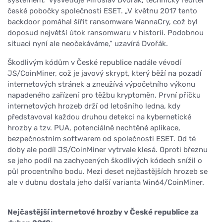
systémem,“ vysvětluje Miroslav Dvořák, technický ředitel
české pobočky společnosti ESET. „V květnu 2017 tento
backdoor pomáhal šířit ransomware WannaCry, což byl
doposud největší útok ransomwaru v historii. Podobnou
situaci nyní ale neočekáváme,“ uzavírá Dvořák.
Škodlivým kódům v České republice nadále vévodí
JS/CoinMiner, což je javový skrypt, který běží na pozadí
internetových stránek a zneužívá výpočetního výkonu
napadeného zařízení pro těžbu kryptoměn. První příčku
internetových hrozeb drží od letošního ledna, kdy
představoval každou druhou detekci na kybernetické
hrozby a tzv. PUA, potenciálně nechtěné aplikace,
bezpečnostním softwarem od společnosti ESET. Od té
doby ale podíl JS/CoinMiner vytrvale klesá. Oproti březnu
se jeho podíl na zachycených škodlivých kódech snížil o
půl procentního bodu. Mezi deset nejčastějších hrozeb se
ale v dubnu dostala jeho další varianta Win64/CoinMiner.
Nejčastější internetové hrozby v České republice za