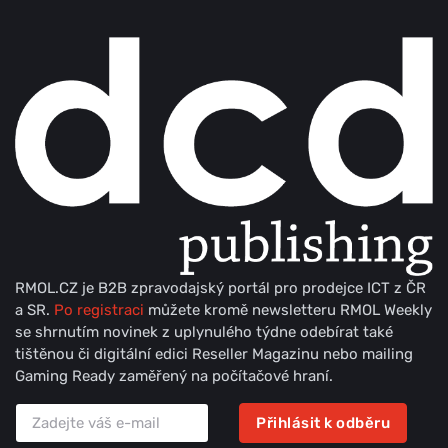
RMOL.CZ je B2B zpravodajský portál pro prodejce ICT z ČR
a SR.
Po registraci
můžete kromě newsletteru RMOL Weekly
se shrnutím novinek z uplynulého týdne odebírat také
tištěnou či digitální edici Reseller Magazinu nebo mailing
Gaming Ready zaměřený na počítačové hraní.
Přihlásit k odběru