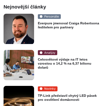
Nejnovější články
Personálie
Everpure jmenoval Craiga Robertsona
ředitelem pro partnery
Analýzy
Celosvětové výdaje na IT letos
vzrostou o 14,2 % na 6,37 bilionu
dolarů
Novinky
TP-Link představil chytrý LED pásek
pro osvětlení domácnosti