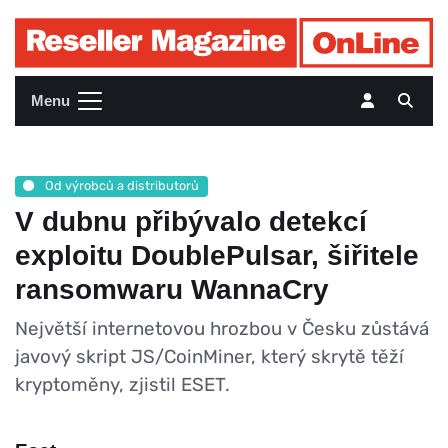
Menu
Od výrobců a distributorů
V dubnu přibývalo detekcí
exploitu DoublePulsar, šiřitele
ransomwaru WannaCry
Největší internetovou hrozbou v Česku zůstává
javový skript JS/CoinMiner, který skrytě těží
kryptoměny, zjistil ESET.