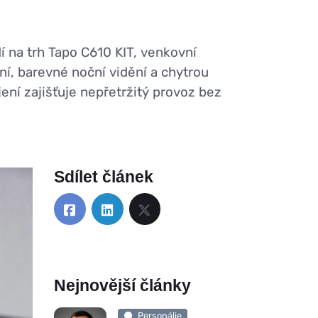
 na trh Tapo C610 KIT, venkovní
í, barevné noční vidění a chytrou
jení zajišťuje nepřetržitý provoz bez
Sdílet článek
Nejnovější články
Personálie