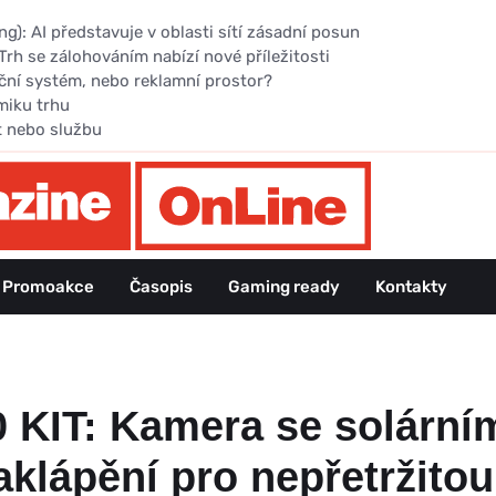
): AI představuje v oblasti sítí zásadní posun
Trh se zálohováním nabízí nové příležitosti
ční systém, nebo reklamní prostor?
miku trhu
t nebo službu
Promoakce
Časopis
Gaming ready
Kontakty
 KIT: Kamera se solární
aklápění pro nepřetržito