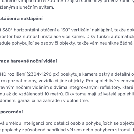
 baterie s kapacitou 6 700 mAh zajistí spolehlivý provoz kamery
íženým slunečním svitem.
 otáčení a naklápění
 360° horizontální otáčení a 130° vertikální naklápění, takže do
rostor bez nutnosti instalace více kamer. Díky funkci automatic
eduje pohybující se osoby či objekty, takže vám neunikne žádná
raz a barevné noční vidění
D rozlišení (2304×1296 px) poskytuje kamera ostrý a detailní o
rozpoznat osoby, vozidla či jiné objekty. Pro spolehlivé sledová
revným nočním viděním s dvěma integrovanými reflektory, které
nu až do vzdálenosti 10 metrů. Díky tomu mají uživatelé spolehl
 domem, garáží či na zahradě i v úplné tmě.
upozornění
vá umělou inteligenci pro detekci osob a pohybujících se objekt
né poplachy způsobené například větrem nebo pohybem stromů. 