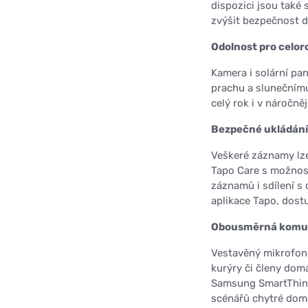
dispozici jsou také 
zvýšit bezpečnost 
Odolnost pro celor
Kamera i solární pane
prachu a slunečnímu
celý rok i v náročn
Bezpečné ukládání 
Veškeré záznamy lze
Tapo Care s možnost
záznamů i sdílení s
aplikace Tapo, dostu
Obousměrná komun
Vestavěný mikrofon
kurýry či členy dom
Samsung SmartThing
scénářů chytré dom