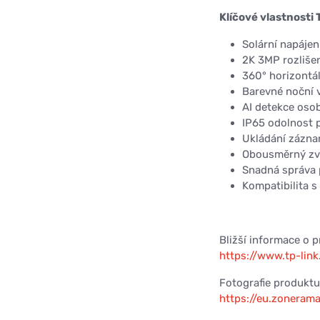
Klíčové vlastnosti 
Solární napáje
2K 3MP rozliše
360° horizontál
Barevné noční v
AI detekce oso
IP65 odolnost p
Ukládání zázna
Obousměrný zvu
Snadná správa 
Kompatibilita 
Bližší informace o 
https://www.tp-lin
Fotografie produktu 
https://eu.zonera