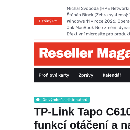
Michal Svoboda (HPE Networking
Štěpán Bínek (Zebra systems): 
Windows 11 v roce 2026: Opera
Tištěný RM
Jak MacBook Neo změnil dyna
Efektivní microsite pro produk
Profilové karty
Zprávy
Kalendář
Od výrobců a distributorů
TP-Link Tapo C610
funkcí otáčení a n