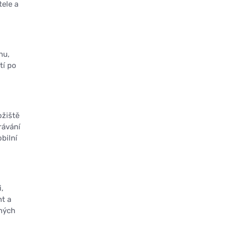
tele a
hu,
tí po
ožiště
rávání
bilní
,
nt a
ných