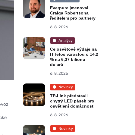
Everpure jmenoval
Craiga Robertsona
ředitelem pro partnery
6. 8. 2026
Analýzy
Celosvětové výdaje na
IT letos vzrostou o 14,2
% na 6,37 bilionu
dolarů
6. 8. 2026
Novinky
TP-Link představil
chytrý LED pásek pro
ovoz
osvětlení domácnosti
6. 8. 2026
ické
Novinky