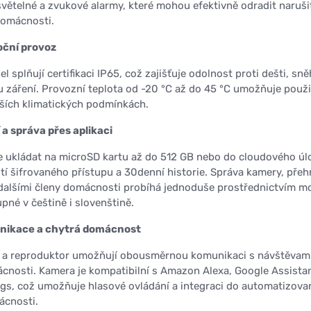
světelné a zvukové alarmy, které mohou efektivně odradit naruši
domácnosti.
oční provoz
l splňují certifikaci IP65, což zajišťuje odolnost proti dešti, sně
 záření. Provozní teplota od -20 °C až do 45 °C umožňuje použi
ějších klimatických podmínkách.
a správa přes aplikaci
 ukládat na microSD kartu až do 512 GB nebo do cloudového úl
í šifrovaného přístupu a 30denní historie. Správa kamery, přeh
 dalšími členy domácnosti probíhá jednoduše prostřednictvím mo
pné v češtině i slovenštině.
ikace a chytrá domácnost
 a reproduktor umožňují obousměrnou komunikaci s návštěvami
ácnosti. Kamera je kompatibilní s Amazon Alexa, Google Assista
s, což umožňuje hlasové ovládání a integraci do automatizova
ácnosti.