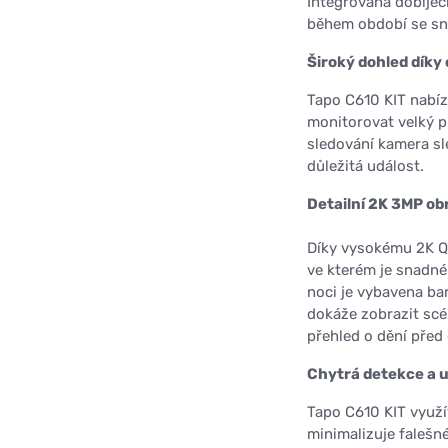
Integrovaná dobíjecí
během období se sn
Široký dohled díky
Tapo C610 KIT nabízí
monitorovat velký p
sledování kamera sl
důležitá událost.
Detailní 2K 3MP ob
Díky vysokému 2K QH
ve kterém je snadné 
noci je vybavena ba
dokáže zobrazit scé
přehled o dění před
Chytrá detekce a 
Tapo C610 KIT využí
minimalizuje faleš