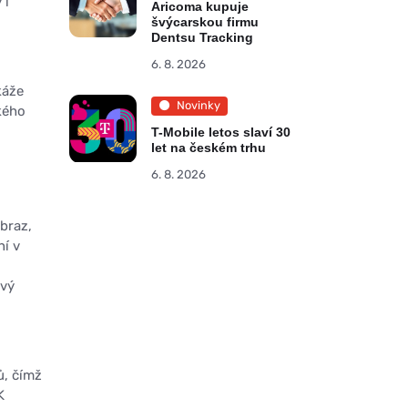
 i
Aricoma kupuje
švýcarskou firmu
Dentsu Tracking
6. 8. 2026
káže
Novinky
kého
T-Mobile letos slaví 30
let na českém trhu
6. 8. 2026
braz,
ní v
ivý
ů, čímž
K