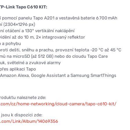
TP-Link Tapo C610 KIT:
ní pomocí panelu Tapo A201 a vestavěná baterie 6 700 mAh
ní (2304×1296 px)
ní otáčení a 130° vertikální naklápění
idění až do 10 m, 2× integrovaný reflektor
b a pohybu
roti dešti, sněhu a prachu, provozní teplota -20 °C až 45 °C
mů na microSD (až 512 GB) nebo do cloudu Tapo Care
k, světelné a zvukové alarmy
přes aplikaci Tapo
s Amazon Alexa, Google Assistant a Samsung SmartThings
produktu naleznete zde:
k.com/cz/home-networking/cloud-camera/tapo-c610-kit/
jsou k dispozici zde:
ma.com/Link/Album/14069356