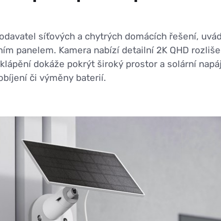
odavatel síťových a chytrých domácích řešení, uvádí
ím panelem. Kamera nabízí detailní 2K QHD rozlišen
klápění dokáže pokrýt široký prostor a solární napá
obíjení či výměny baterií.