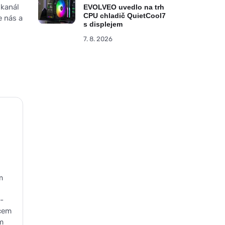
 kanál
EVOLVEO uvedlo na trh
CPU chladič QuietCool7
e nás a
s displejem
7. 8. 2026
m
-
bcem
m