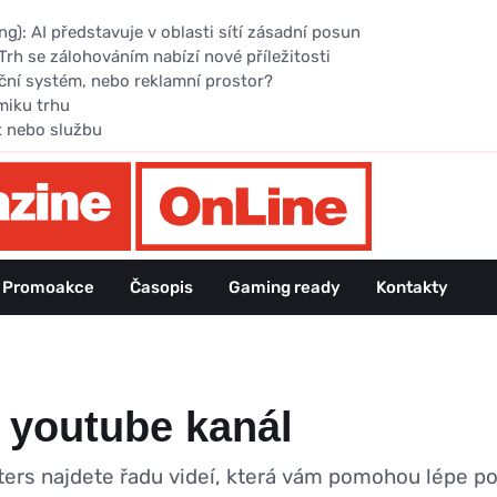
): AI představuje v oblasti sítí zásadní posun
Trh se zálohováním nabízí nové příležitosti
ční systém, nebo reklamní prostor?
miku trhu
t nebo službu
Promoakce
Časopis
Gaming ready
Kontakty
 youtube kanál
ers najdete řadu videí, která vám pomohou lépe 