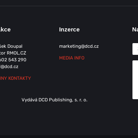
akce
Inzerce
N
šek Doupal
marketing@dcd.cz
tor RMOL.CZ
MEDIA INFO
602 543 290
l@dcd.cz
NY KONTAKTY
Vydává DCD Publishing, s. r. o.