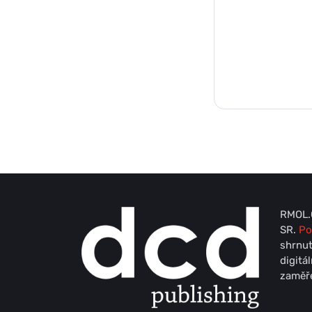
RMOL.C
SR.
Po
shrnut
digitá
zaměře