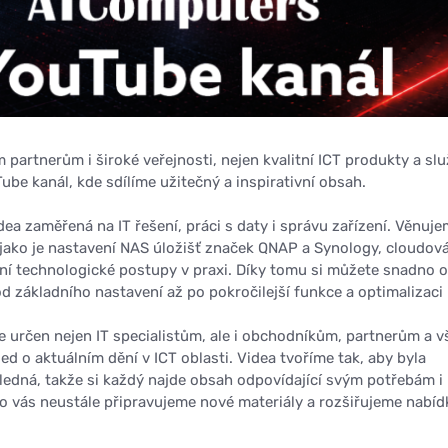
partnerům i široké veřejnosti, nejen kvalitní ICT produkty a slu
Tube kanál, kde sdílíme užitečný a inspirativní obsah.
ea zaměřená na IT řešení, práci s daty i správu zařízení. Věnuje
jako je nastavení NAS úložišť značek QNAP a Synology, cloudov
ní technologické postupy v praxi. Díky tomu si můžete snadno o
d základního nastavení až po pokročilejší funkce a optimalizaci
e určen nejen IT specialistům, ale i obchodníkům, partnerům a 
hled o aktuálním dění v ICT oblasti. Videa tvoříme tak, aby byla
ledná, takže si každý najde obsah odpovídající svým potřebám i
ro vás neustále připravujeme nové materiály a rozšiřujeme nabíd