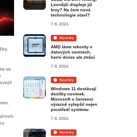
Levnější displeje již
brzy? Na čem nová
technologie staví?
7. 8. 2026
Novinky
AMD láme rekordy v
žby,
datových centrech,
herní divize ale ztrácí
7. 8. 2026
me se
á
Novinky
svojit
Windows 11 dostávají
desítky novinek.
Microsoft v červenci
všem,
výrazně vylepšil nejen
prostředí systému
 úrovni
7. 8. 2026
ku
Novinky