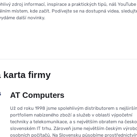
livý zdroj informací, inspirace a praktických tipů, náš YouTube
lním místem, kde začít. Podívejte se na dostupná videa, sledujt
vydáme další novinky.
 karta firmy
AT Computers
Už od roku 1998 jsme spolehlivým distributorem s nejširší
portfoliem nabízeného zboží a služeb v oblasti výpočetní
techniky a telekomunikace, a s největším obratem na česko
slovenském IT trhu. Zároveň jsme největším českým výro
osobních počítačů. Na Slovensku působíme prostřednictví