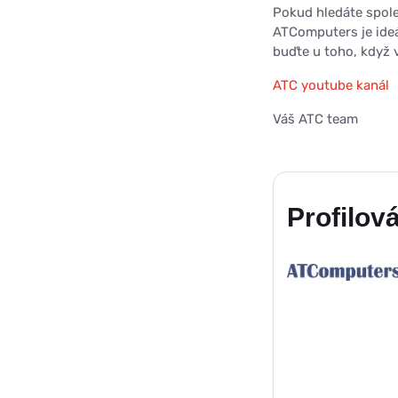
Pokud hledáte spoleh
ATComputers je ideá
buďte u toho, když 
ATC youtube kanál
Váš ATC team
Profilová