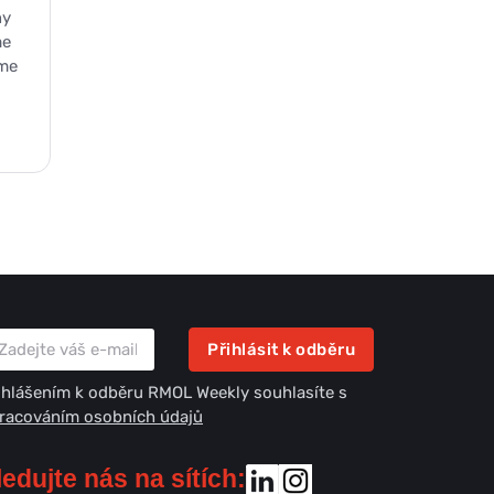
ny
me
sme
Přihlásit k odběru
ihlášením k odběru RMOL Weekly souhlasíte s
racováním osobních údajů
ledujte nás na sítích: