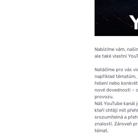
Nabízíme vám, našim 
ale také vlastní You
Natáčíme pro vás vid
například tématům, 
řešení nebo konkrét
nové dovednosti – o
provozu.
Náš YouTube kanál j
kteří chtějí mít pře
srozumitelná a přeh
znalostí. Zároveň p
témat.