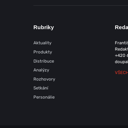
Rubriky
Red
Aktuality
Franti
Redak
Produkty
+420 
Distribuce
doupa
Analýzy
VŠECH
Rozhovory
Setkání
Personálie