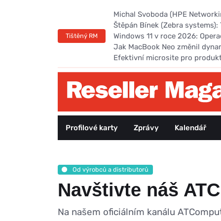
Michal Svoboda (HPE Networking
Štěpán Bínek (Zebra systems): 
Windows 11 v roce 2026: Opera
Tištěný RM
Jak MacBook Neo změnil dyna
Efektivní microsite pro produk
Profilové karty
Zprávy
Kalendář
Od výrobců a distributorů
Navštivte náš ATC
Na našem oficiálním kanálu ATComput