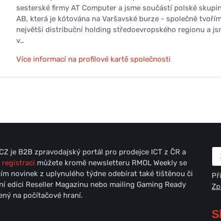
sesterské firmy AT Computer a jsme součástí polské skupi
AB, která je kótována na Varšavské burze - společně tvoří
největší distribuční holding středoevropského regionu a j
v…
Více informací na profilové kartě společnosti
Z je B2B zpravodajský portál pro prodejce ICT z ČR a
 registraci
můžete kromě newsletteru RMOL Weekly se
ím novinek z uplynulého týdne odebírat také tištěnou či
Př
lní edici Reseller Magazinu nebo mailing Gaming Ready
Zp
ný na počítačové hraní.
S