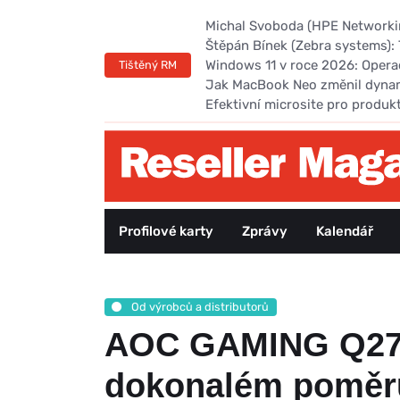
Michal Svoboda (HPE Networking
Štěpán Bínek (Zebra systems): 
Windows 11 v roce 2026: Opera
Tištěný RM
Jak MacBook Neo změnil dyna
Efektivní microsite pro produk
Profilové karty
Zprávy
Kalendář
Od výrobců a distributorů
AOC GAMING Q27G
dokonalém poměr