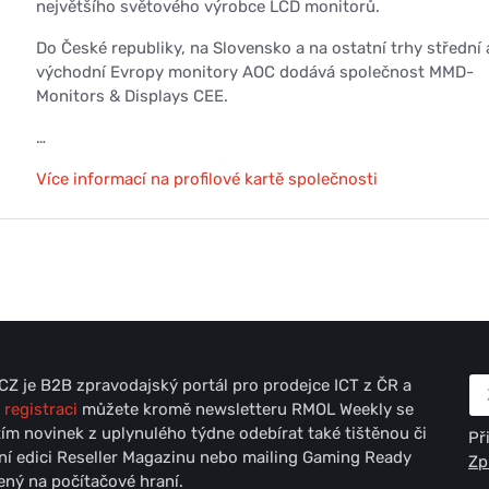
největšího světového výrobce LCD monitorů.
Do České republiky, na Slovensko a na ostatní trhy střední 
východní Evropy monitory AOC dodává společnost MMD-
Monitors & Displays CEE.
…
Více informací na profilové kartě společnosti
Z je B2B zpravodajský portál pro prodejce ICT z ČR a
 registraci
můžete kromě newsletteru RMOL Weekly se
ím novinek z uplynulého týdne odebírat také tištěnou či
Př
lní edici Reseller Magazinu nebo mailing Gaming Ready
Zp
ný na počítačové hraní.