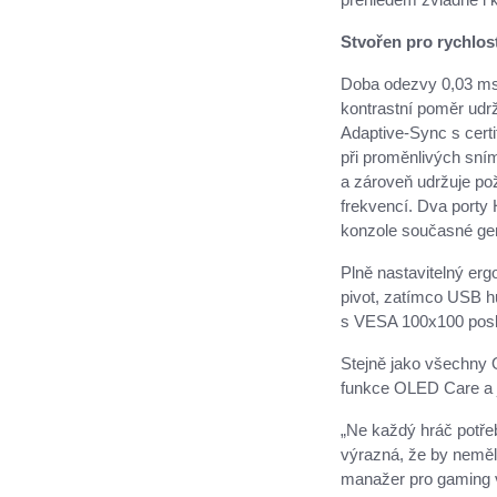
Stvořen pro rychlost
Doba odezvy 0,03 ms
kontrastní poměr udr
Adaptive-Sync s cert
při proměnlivých sní
a zároveň udržuje p
frekvencí. Dva porty 
konzole současné ge
Plně nastavitelný erg
pivot, zatímco USB hu
s VESA 100x100 poskytu
Stejně jako všechny
funkce OLED Care a je
„Ne každý hráč potře
výrazná, že by neměl
manažer pro gaming 