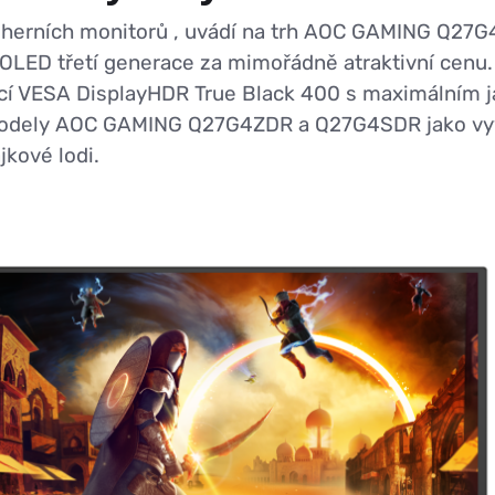
herních monitorů , uvádí na trh AOC GAMING Q27G4
D-OLED třetí generace za mimořádně atraktivní cenu
ací VESA DisplayHDR True Black 400 s maximálním j
odely AOC GAMING Q27G4ZDR a Q27G4SDR jako vyváž
kové lodi.