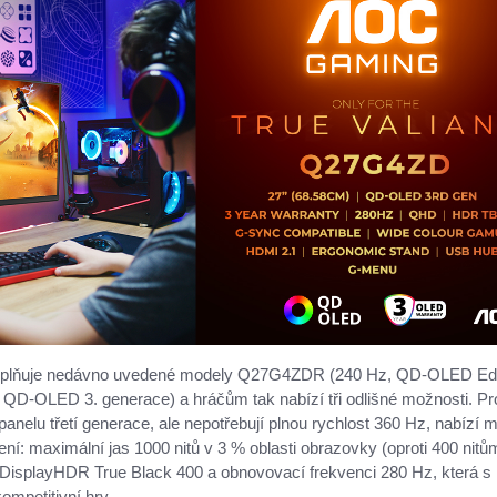
plňuje nedávno uvedené modely Q27G4ZDR (240 Hz, QD-OLED Ed
-OLED 3. generace) a hráčům tak nabízí tři odlišné možnosti. Pro
 panelu třetí generace, ale nepotřebují plnou rychlost 360 Hz, nabízí 
í: maximální jas 1000 nitů v 3 % oblasti obrazovky (oproti 400 nitům
i DisplayHDR True Black 400 a obnovovací frekvenci 280 Hz, která s
ompetitivní hry.