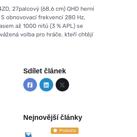
ZD, 27palcový (68,6 cm) QHD herní
. S obnovovací frekvencí 280 Hz,
asem až 1000 nitů (3 % APL) se
ená volba pro hráče, kteří chtějí
Sdílet článek
Nejnovější články
Produkty