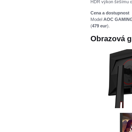
HDR výkon širšímu ok
Cena a dostupnost
Model
AOC GAMIN
(
479 eur
)
.
Obrazová g