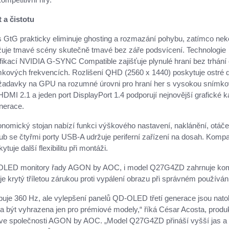
 a čistotu
 GtG prakticky eliminuje ghosting a rozmazání pohybu, zatímco ne
žuje tmavé scény skutečně tmavé bez záře podsvícení. Technologie
ifikací NVIDIA G-SYNC Compatible zajišťuje plynulé hraní bez trhání
mkových frekvencích. Rozlišení QHD (2560 x 1440) poskytuje ostré d
ožadavky na GPU na rozumné úrovni pro hraní her s vysokou snímk
HDMI 2.1 a jeden port DisplayPort 1.4 podporují nejnovější grafické k
nerace.
onomický stojan nabízí funkci výškového nastavení, naklánění, otáče
b se čtyřmi porty USB-A udržuje periferní zařízení na dosah. Kompati
je další flexibilitu při montáži.
 OLED monitory řady AGON by AOC, i model Q27G4ZD zahrnuje ko
 krytý tříletou zárukou proti vypálení obrazu při správném používán
buje 360 Hz, ale vylepšení panelů QD-OLED třetí generace jsou natol
a být vyhrazena jen pro prémiové modely,“ říká César Acosta, produ
ve společnosti AGON by AOC. „Model Q27G4ZD přináší vyšší jas a 