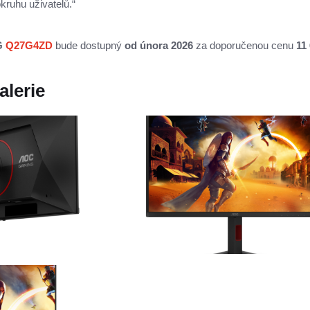
ruhu uživatelů.“
G
Q27G4ZD
bude dostupný
od února 2026
za
doporučenou cenu
11
alerie