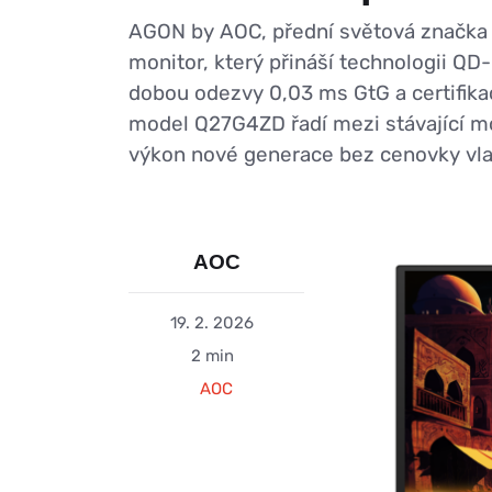
AGON by AOC, přední světová značka 
monitor, který přináší technologii Q
dobou odezvy 0,03 ms GtG a certifik
model Q27G4ZD řadí mezi stávající m
výkon nové generace bez cenovky vlaj
AOC
19. 2. 2026
2 min
AOC