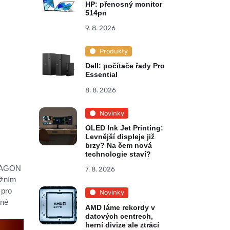
HP: přenosný monitor
514pn
9. 8. 2026
Produkty
Dell: počítače řady Pro
Essential
8. 8. 2026
Novinky
OLED Ink Jet Printing:
Levnější displeje již
brzy? Na čem nová
technologie staví?
y AGON
7. 8. 2026
ěžním
 pro
Novinky
rné
AMD láme rekordy v
datových centrech,
herní divize ale ztrácí