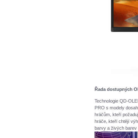
Řada dostupných O
Technologie QD-OLED
PRO s modely dosahu
hráčům, kteří požad
hráče, kteří chtějí 
barvy a živých barev