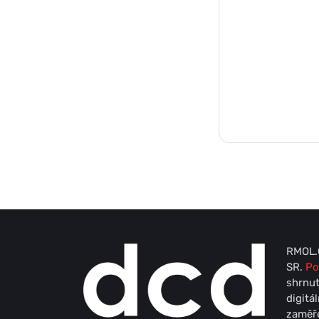
RMOL.C
SR.
Po
shrnut
digitá
zaměře