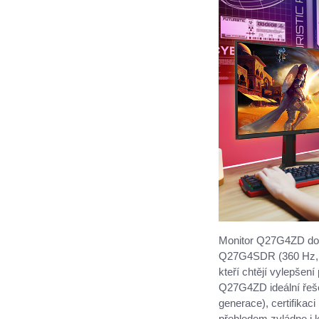
Monitor Q27G4ZD do
Q27G4SDR (360 Hz, QD
kteří chtějí vylepšení
Q27G4ZD ideální řešen
generace), certifikac
přehledem zvládne i k