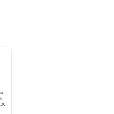
ní
le
AOC.