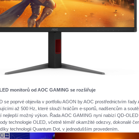
LED monitorů od AOC GAMING se rozšiřuje
 se poprvé objevila v portfoliu AGON by AOC prostřednictvím řad
jícími až 500 Hz, které slouží hráčům e-sportů, nadšencům a sout
ují nejlepší možný výkon. Řada AOC GAMING nyní nabízí QD-OLED
výhody technologie OLED, včetně téměř okamžité odezvy, dokonalé če
 díky technologii Quantum Dot, v jednodušším provedením.