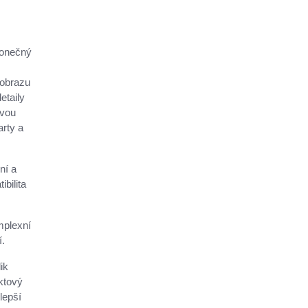
konečný
 obrazu
etaily
ovou
arty a
ní a
bilita
mplexní
í.
ik
ktový
lepší