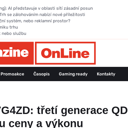
): AI představuje v oblasti sítí zásadní posun
Trh se zálohováním nabízí nové příležitosti
ční systém, nebo reklamní prostor?
miku trhu
t nebo službu
Promoakce
Časopis
Gaming ready
Kontakty
4ZD: třetí generace Q
u ceny a výkonu