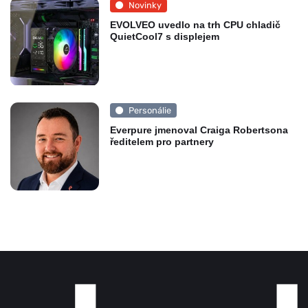
Novinky
EVOLVEO uvedlo na trh CPU chladič
QuietCool7 s displejem
Personálie
Everpure jmenoval Craiga Robertsona
ředitelem pro partnery