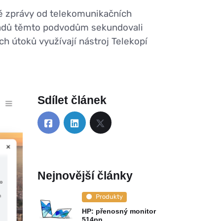
né zprávy od telekomunikačních
ípadů těmto podvodům sekundovali
ch útoků využívají nástroj Telekopí
Sdílet článek
Nejnovější články
Produkty
HP: přenosný monitor
514pn