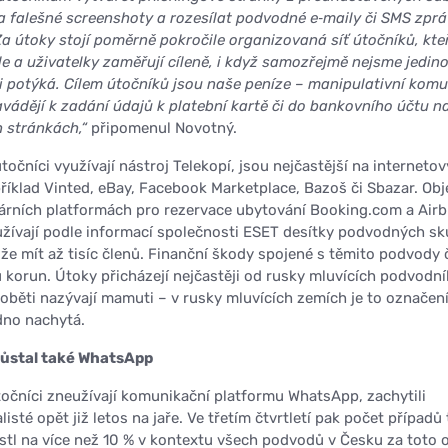
 falešné screenshoty a rozesílat podvodné e‑maily či SMS zprá
Za útoky stojí poměrně pokročile organizovaná síť útočníků, kteř
le a uživatelky zaměřují cíleně, i když samozřejmě nejsme jedin
mi potýká. Cílem útočníků jsou naše peníze – manipulativní komu
ádějí k zadání údajů k platební kartě či do bankovního účtu n
 stránkách,“
připomenul Novotný.
točníci využívají nástroj Telekopí, jsou nejčastější na interneto
apříklad Vinted, eBay, Facebook Marketplace, Bazoš či Sbazar. Obj
lárních platformách pro rezervace ubytování Booking.com a Airb
užívají podle informací společnosti ESET desítky podvodných sk
e mít až tisíc členů. Finanční škody spojené s těmito podvody či
 korun. Útoky přicházejí nejčastěji od rusky mluvících podvodní
 oběti nazývají mamuti – v rusky mluvících zemích je to označen
dno nachytá.
ůstal také WhatsApp
očníci zneužívají komunikační platformu WhatsApp, zachytili
isté opět již letos na jaře. Ve třetím čtvrtletí pak počet případů 
ostl na více než 10 % v kontextu všech podvodů v Česku za toto 