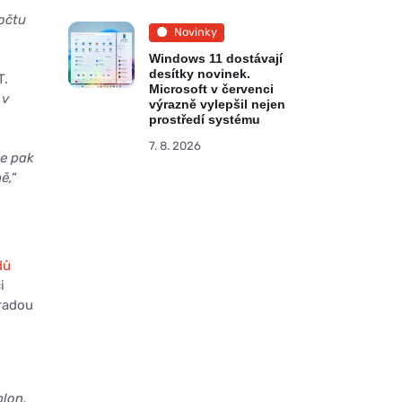
očtu
Novinky
Windows 11 dostávají
desítky novinek.
T.
Microsoft v červenci
 v
výrazně vylepšil nejen
prostředí systému
7. 8. 2026
je pak
ě,“
dů
i
kradou
lon,