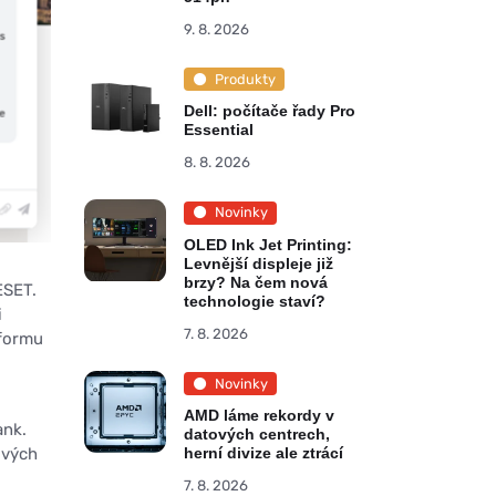
9. 8. 2026
Produkty
Dell: počítače řady Pro
Essential
8. 8. 2026
Novinky
OLED Ink Jet Printing:
Levnější displeje již
brzy? Na čem nová
ESET.
technologie staví?
i
7. 8. 2026
tformu
Novinky
AMD láme rekordy v
ank.
datových centrech,
ových
herní divize ale ztrácí
7. 8. 2026