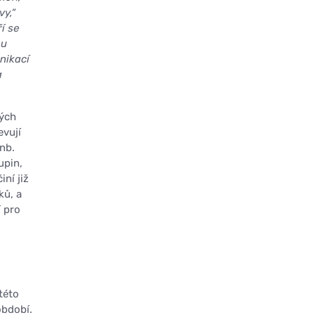
vy,“
í se
ou
nikací
a
vých
evují
nb.
upin,
ní již
ků, a
í pro
této
období.