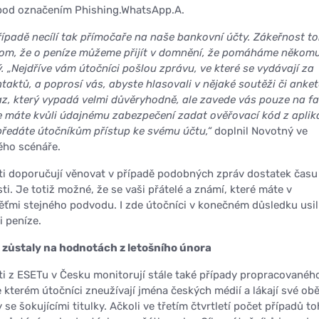
pod označením Phishing.WhatsApp.A.
řípadě necílí tak přímočaře na naše bankovní účty. Zákeřnost t
 tom, že o peníze můžeme přijít v domnění, že pomáháme někom
ý. „Nejdříve vám útočníci pošlou zprávu, ve které se vydávají za
taktů, a poprosí vás, abyste hlasovali v nějaké soutěži či anket
z, který vypadá velmi důvěryhodně, ale zavede vás pouze na f
e máte kvůli údajnému zabezpečení zadat ověřovací kód z aplik
předáte útočníkům přístup ke svému účtu,“
doplnil Novotný ve
ého scénáře.
i doporučují věnovat v případě podobných zpráv dostatek času
sti. Je totiž možné, že se vaši přátelé a známí, které máte v
běťmi stejného podvodu. I zde útočníci v konečném důsledku usil
i peníze.
 zůstaly na hodnotách z letošního února
i z ESETu v Česku monitorují stále také případy propracovanéh
kterém útočníci zneužívají jména českých médií a lákají své obě
 se šokujícími titulky. Ačkoli ve třetím čtvrtletí počet případů t