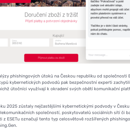
nalýzy phishingových útoků na Českou republiku od společnosti 
ypů kybernetických podvodů pak bezpečnostní experti zachytil
 nichž útočníci využívají k okradení svých obětí komunikační pla
 roku 2025 zůstaly nejčastějšími kybernetickými podvody v Česku
lekomunikačních společností, poskytovatelů sociálních sítí či b
i z ESETu označují tento typ celosvětově rozšířených phishing
ing.Gen.