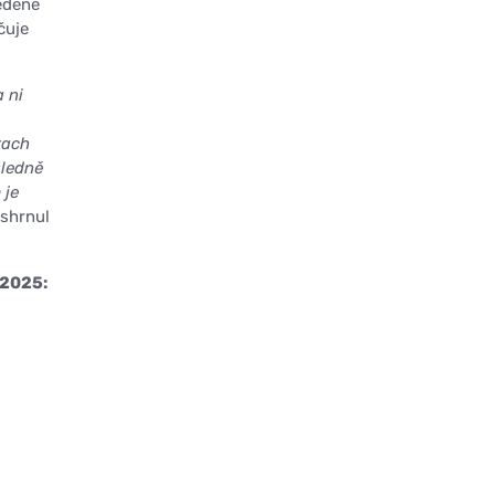
edené
čuje
 ni
rach
sledně
 je
shrnul
 2025: