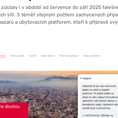
ůstaly i v období od července do září 2025 faleš
lních sítí. S téměř stejným počtem zachycených př
azarů a ubytovacích platforem, kteří k přípravě svý