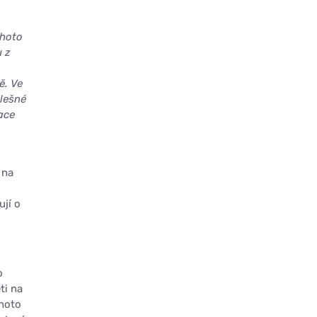
ohoto
u z
ě. Ve
alešné
ace
 na
ují o
o
ti na
ohoto