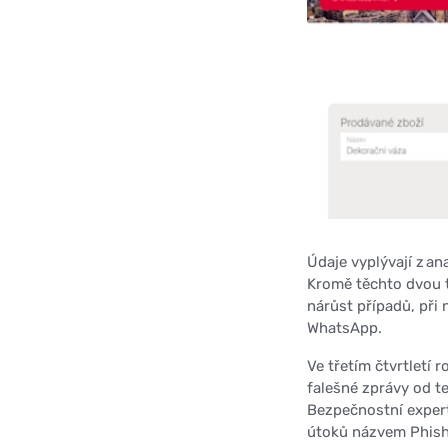
Údaje vyplývají z a
Kromě těchto dvou t
nárůst případů, při
WhatsApp.
Ve třetím čtvrtletí
falešné zprávy od te
Bezpečnostní expert
útoků názvem Phish