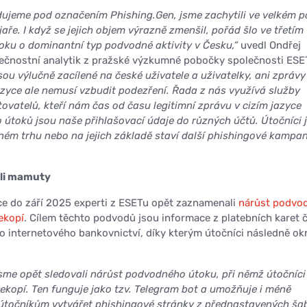
dujeme pod označením Phishing.Gen, jsme zachytili ve velkém p
 jaře. I když se jejich objem výrazně zmenšil, pořád šlo ve třetím
roku o dominantní typ podvodné aktivity v Česku,“
uvedl Ondřej
ečnostní analytik z pražské výzkumné pobočky společnosti ESE
sou výlučně zacílené na české uživatele a uživatelky, ani zprávy
zyce ale nemusí vzbudit podezření. Řada z nás využívá služby
ovatelů, kteří nám čas od času legitimní zprávu v cizím jazyce
o útoků jsou naše přihlašovací údaje do různých účtů. Útočníci 
ném trhu nebo na jejich základě staví další phishingové kampan
ili mamuty
e do září 2025 experti z ESETu opět zaznamenali
nárůst podvo
ekopí
. Cílem těchto podvodů jsou informace z platebních karet č
do internetového bankovnictví, díky kterým útočníci následně o
í jsme opět sledovali nárůst podvodného útoku, při němž útočníci
elekopí. Ten funguje jako tzv. Telegram bot a umožňuje i méně
útočníkům vytvářet phishingové stránky z přednastavených šab