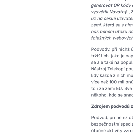
generovat QR kódy a
vysvětlil Novotný. „
už na české uživate
zemí, která se s ni
nás během útoku nav
falešných webových
Podvody, při nichž ú
tržištích, jako je n
se ale také na popu
Nástroj Telekopí po
kdy každá z nich můž
více než 100 milionů
to i ze zemí EU. Své
někoho, kdo se sna
Zdrojem podvodů z
Podvod, při němž út
bezpečnostní special
útočné aktivity vzr