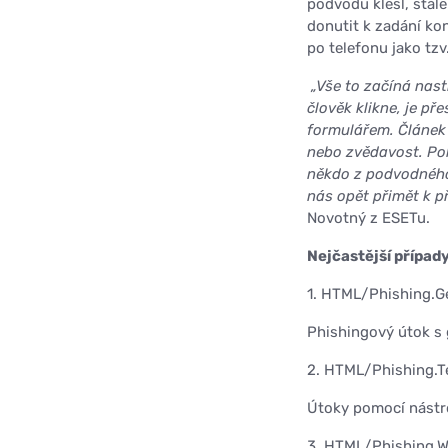
podvodu klesl, stál
donutit k zadání ko
po telefonu jako tzv
„Vše to začíná nast
člověk klikne, je 
formulářem. Článek 
nebo zvědavost. Po
někdo z podvodného 
nás opět přimět k p
Novotný z ESETu.
Nejčastější případ
1. HTML/Phishing.Ge
Phishingový útok s 
2. HTML/Phishing.Te
Útoky pomocí nástro
3. HTML/Phishing.W