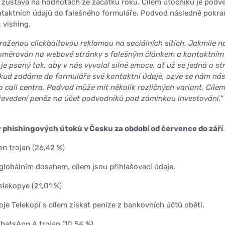
e zůstává na hodnotách ze začátku roku. Cílem útočníků je podv
ntaktních údajů do falešného formuláře. Podvod následně pokra
. vishing.
raženou clickbaitovou reklamou na sociálních sítích. Jakmile na
přesměrován na webové stránky s falešným článkem a kontaktním
je psaný tak, aby v nás vyvolal silné emoce, ať už se jedná o st
kud zadáme do formuláře své kontaktní údaje, ozve se nám ná
call centra. Podvod může mít několik rozličných variant. Cílem
řevedení peněz na účet podvodníků pod záminkou investování,“
y phishingových útoků v Česku za období od července do září
n trojan (26,42 %)
globálním dosahem, cílem jsou přihlašovací údaje.
lekopye (21,01 %)
je Telekopí s cílem získat peníze z bankovních účtů obětí.
hatsApp.A trojan (10,54 %)