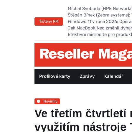
Michal Svoboda (HPE Networking
Štěpán Bínek (Zebra systems): 
Windows 11 v roce 2026: Opera
Tištěný RM
Jak MacBook Neo změnil dyna
Efektivní microsite pro produk
Profilové karty
Zprávy
Kalendář
Novinky
Ve třetím čtvrtlet
využitím nástroje 