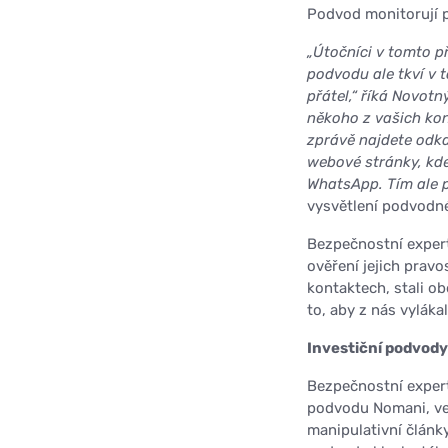
Podvod monitorují 
„Útočníci v tomto p
podvodu ale tkví v
přátel,“ říká Novotn
někoho z vašich kon
zprávě najdete odka
webové stránky, kd
WhatsApp. Tím ale 
vysvětlení podvodn
Bezpečnostní expert
ověření jejich pravo
kontaktech, stali o
to, aby z nás vylákal
Investiční podvody
Bezpečnostní expert
podvodu Nomani, ve 
manipulativní články