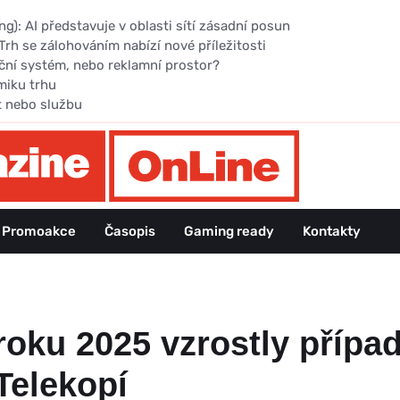
): AI představuje v oblasti sítí zásadní posun
Trh se zálohováním nabízí nové příležitosti
ční systém, nebo reklamní prostor?
miku trhu
t nebo službu
Promoakce
Časopis
Gaming ready
Kontakty
í roku 2025 vzrostly příp
Telekopí