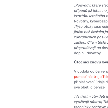
„Podvody, které sle
případů již letos na
kvartálu letošního 
Novotný, kyberbezp
„Tyto útoky sice nej
jiném než českém ja
zahraničních poskyt
zašlou. Cílem těcht
přeprodávají na čer
doplnil Novotný.
Útočníci znovu lov
V období od červenc
pomocí nástroje Tel
přihlašovací údaje 
své oběti o peníze.
„Ve třetím čtvrtlet
využívají nástroj T
technicky zdatným 