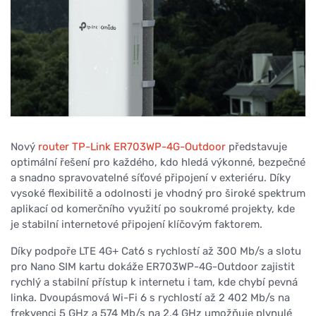
Nový
router TP-Link ER703WP-4G-Outdoor
představuje
optimální řešení pro každého, kdo hledá výkonné, bezpečné
a snadno spravovatelné síťové připojení v exteriéru. Díky
vysoké flexibilitě a odolnosti je vhodný pro široké spektrum
aplikací od komerčního využití po soukromé projekty, kde
je stabilní internetové připojení klíčovým faktorem.
Díky podpoře LTE 4G+ Cat6 s rychlostí až 300 Mb/s a slotu
pro Nano SIM kartu dokáže ER703WP-4G-Outdoor zajistit
rychlý a stabilní přístup k internetu i tam, kde chybí pevná
linka. Dvoupásmová Wi-Fi 6 s rychlostí až 2 402 Mb/s na
frekvenci 5 GHz a 574 Mb/s na 2,4 GHz umožňuje plynulé