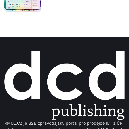
RMOL.CZ je B2B zpravodajský portál pro prodejce ICT z ČR