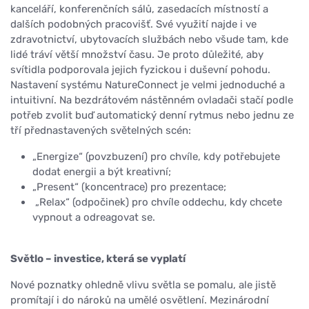
kanceláří, konferenčních sálů, zasedacích místností a
dalších podobných pracovišť. Své využití najde i ve
zdravotnictví, ubytovacích službách nebo všude tam, kde
lidé tráví větší množství času. Je proto důležité, aby
svítidla podporovala jejich fyzickou i duševní pohodu.
Nastavení systému NatureConnect je velmi jednoduché a
intuitivní. Na bezdrátovém nástěnném ovladači stačí podle
potřeb zvolit buď automatický denní rytmus nebo jednu ze
tří přednastavených světelných scén:
„Energize“ (povzbuzení) pro chvíle, kdy potřebujete
dodat energii a být kreativní;
„Present“ (koncentrace) pro prezentace;
„Relax“ (odpočinek) pro chvíle oddechu, kdy chcete
vypnout a odreagovat se.
Světlo – investice, která se vyplatí
Nové poznatky ohledně vlivu světla se pomalu, ale jistě
promítají i do nároků na umělé osvětlení. Mezinárodní