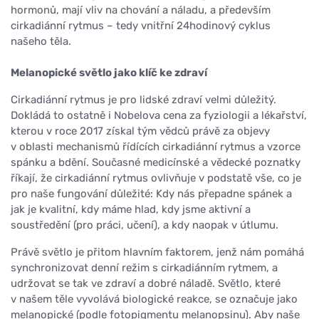
hormonů, mají vliv na chování a náladu, a především
cirkadiánní rytmus – tedy vnitřní 24hodinový cyklus
našeho těla.
Melanopické světlo jako klíč ke zdraví
Cirkadiánní rytmus je pro lidské zdraví velmi důležitý.
Dokládá to ostatně i Nobelova cena za fyziologii a lékařství,
kterou v roce 2017 získal tým vědců právě za objevy
v oblasti mechanismů řídících cirkadiánní rytmus a vzorce
spánku a bdění. Současné medicínské a vědecké poznatky
říkají, že cirkadiánní rytmus ovlivňuje v podstatě vše, co je
pro naše fungování důležité: Kdy nás přepadne spánek a
jak je kvalitní, kdy máme hlad, kdy jsme aktivní a
soustředění (pro práci, učení), a kdy naopak v útlumu.
Právě světlo je přitom hlavním faktorem, jenž nám pomáhá
synchronizovat denní režim s cirkadiánním rytmem, a
udržovat se tak ve zdraví a dobré náladě. Světlo, které
v našem těle vyvolává biologické reakce, se označuje jako
melanopické (podle fotopigmentu melanopsinu). Aby naše