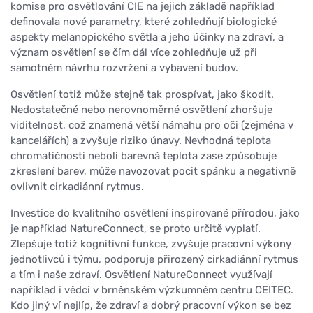
komise pro osvětlování CIE na jejich základě například
definovala nové parametry, které zohledňují biologické
aspekty melanopického světla a jeho účinky na zdraví, a
význam osvětlení se čím dál více zohledňuje už při
samotném návrhu rozvržení a vybavení budov.
Osvětlení totiž může stejně tak prospívat, jako škodit.
Nedostatečné nebo nerovnoměrné osvětlení zhoršuje
viditelnost, což znamená větší námahu pro oči (zejména v
kancelářích) a zvyšuje riziko únavy. Nevhodná teplota
chromatičnosti neboli barevná teplota zase způsobuje
zkreslení barev, může navozovat pocit spánku a negativně
ovlivnit cirkadiánní rytmus.
Investice do kvalitního osvětlení inspirované přírodou, jako
je například NatureConnect, se proto určitě vyplatí.
Zlepšuje totiž kognitivní funkce, zvyšuje pracovní výkony
jednotlivců i týmu, podporuje přirozený cirkadiánní rytmus
a tím i naše zdraví. Osvětlení NatureConnect využívají
například i vědci v brněnském výzkumném centru CEITEC.
Kdo jiný ví nejlíp, že zdraví a dobrý pracovní výkon se bez