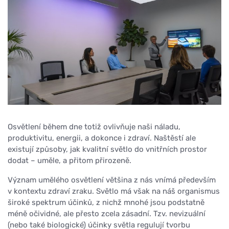
Osvětlení během dne totiž ovlivňuje naši náladu,
produktivitu, energii, a dokonce i zdraví. Naštěstí ale
existují způsoby, jak kvalitní světlo do vnitřních prostor
dodat – uměle, a přitom přirozeně.
Význam umělého osvětlení většina z nás vnímá především
v kontextu zdraví zraku. Světlo má však na náš organismus
široké spektrum účinků, z nichž mnohé jsou podstatně
méně očividné, ale přesto zcela zásadní. Tzv. nevizuální
(nebo také biologické) účinky světla regulují tvorbu