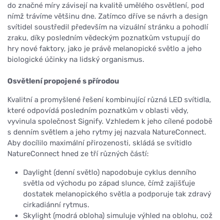
do značné míry závisejí na kvalitě umělého osvětlení, pod
nímž trávíme většinu dne. Zatímco dříve se návrh a design
svítidel soustředil především na vizuální stránku a pohodlí
zraku, díky posledním vědeckým poznatkům vstupují do
hry nové faktory, jako je právě melanopické světlo a jeho
biologické účinky na lidský organismus.
Osvětlení propojené s přírodou
Kvalitní a promyšlené řešení kombinující různá LED svítidla,
které odpovídá posledním poznatkům v oblasti vědy,
vyvinula společnost Signify. Vzhledem k jeho cílené podobě
s denním světlem a jeho rytmy jej nazvala NatureConnect.
Aby docílilo maximální přirozenosti, skládá se svítidlo
NatureConnect hned ze tří různých částí:
Daylight (denní světlo) napodobuje cyklus denního
světla od východu po západ slunce, čímž zajišťuje
dostatek melanopického světla a podporuje tak zdravý
cirkadiánní rytmus.
Skylight (modrá obloha) simuluje výhled na oblohu, což