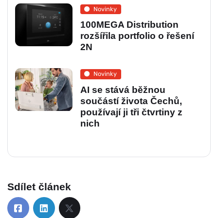
Novinky
100MEGA Distribution
rozšířila portfolio o řešení
2N
Novinky
AI se stává běžnou
součástí života Čechů,
používají ji tři čtvrtiny z
nich
Sdílet článek